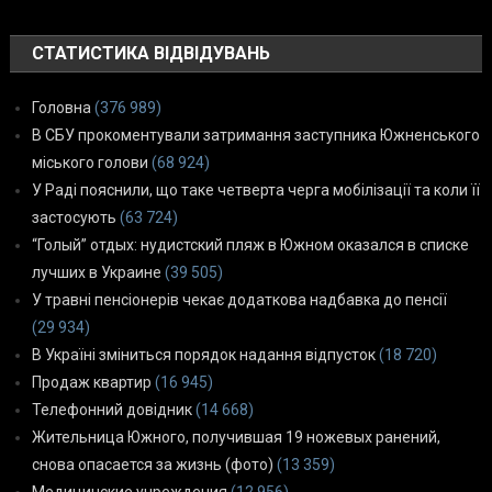
СТАТИСТИКА ВІДВІДУВАНЬ
Головна
(376 989)
В СБУ прокоментували затримання заступника Южненського
міського голови
(68 924)
У Раді пояснили, що таке четверта черга мобілізації та коли її
застосують
(63 724)
“Голый” отдых: нудистский пляж в Южном оказался в списке
лучших в Украине
(39 505)
У травні пенсіонерів чекає додаткова надбавка до пенсії
(29 934)
В Україні зміниться порядок надання відпусток
(18 720)
Продаж квартир
(16 945)
Телефонний довідник
(14 668)
Жительница Южного, получившая 19 ножевых ранений,
снова опасается за жизнь (фото)
(13 359)