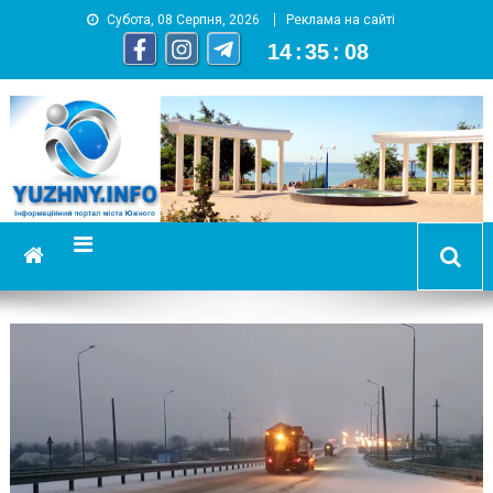
Субота, 08 Серпня, 2026
Реклама на сайті
14
:
35
:
08
YUZHNY.INFO
информационный портал города Южный