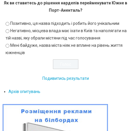
Як ви ставитесь до рішення нардепів перейменувати Южне в
Порт-Аненталь?
Позитивно, ця назва підходить і робить його унікальним
Негативно, місцева влада має їхати в Київ та наполягати на
тій назві, яку обрали містяни під час голосування
Мені байдуже, назва міста ніяк не вплине на рівень життя
южненців
Подивитись результати
Архів опитувань