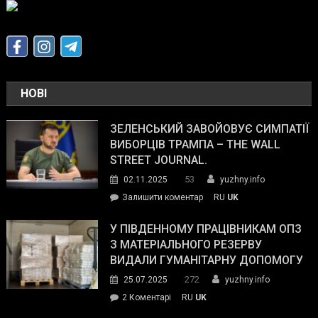
НОВІ
ЗЕЛЕНСЬКИЙ ЗАВОЙОВУЄ СИМПАТІЇ
ВИБОРЦІВ ТРАМПА – THE WALL
STREET JOURNAL.
53
02.11.2025
yuzhny.info
on
Залишити коментар
RU
UK
Зеленський
завойовує
У ПІВДЕННОМУ ПРАЦІВНИКАМ ОПЗ
симпатії
З МАТЕРІАЛЬНОГО РЕЗЕРВУ
виборців
ВИДАЛИ ГУМАНІТАРНУ ДОПОМОГУ
Трампа
272
25.07.2025
yuzhny.info
–
до
2 Коментарі
RU
UK
The
У
Wall