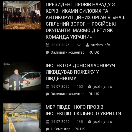
Південному
ПРЕЗИДЕНТ ПРОВІВ НАРАДУ З
Street
працівникам
КЕРІВНИКАМИ СИЛОВИХ ТА
Journal.
ОПЗ
АНТИКОРУПЦІЙНИХ ОРГАНІВ: «НАШ
з
СПІЛЬНИЙ ВОРОГ — РОСІЙСЬКІ
матеріального
ОКУПАНТИ. МАЄМО ДІЯТИ ЯК
резерву
КОМАНДА УКРАЇНИ»
видали
62
23.07.2025
yuzhny.info
гуманітарну
on
Залишити коментар
RU
UK
допомогу
Президент
провів
ІНСПЕКТОР ДСНС ВЛАСНОРУЧ
нараду
ЛІКВІДУВАВ ПОЖЕЖУ У
з
ПІВДЕННОМУ
керівниками
150
16.07.2025
yuzhny.info
силових
on
Залишити коментар
RU
UK
та
Інспектор
антикорупційних
ДСНС
МЕР ПІВДЕННОГО ПРОВІВ
органів:
власноруч
ІНСПЕКЦІЮ ШКІЛЬНОГО УКРИТТЯ
«Наш
ліквідував
спільний
138
16.07.2025
yuzhny.info
пожежу
ворог
до
1 Коментар
RU
UK
у