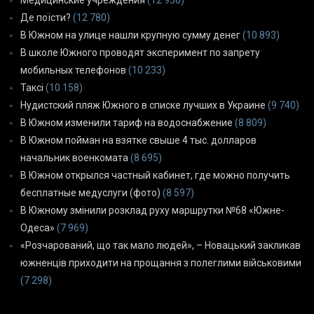
Медицинские учреждения
(12 956)
Де поїсти?
(12 780)
В Южном на улице нашли крупную сумму денег
(10 893)
В школе Южного проводят эксперимент по запрету
мобильных телефонов
(10 233)
Таксі
(10 158)
Нудистский пляж Южного в списке лучших в Украине
(9 740)
В Южном изменили тариф на водоснабжение
(8 809)
В Южном пойман на взятке свыше 4 тыс. долларов
начальник военкомата
(8 695)
В Южном открылся частный кабинет, где можно получить
бесплатные медуслуги (фото)
(8 597)
В Южному змінили розклад руху маршрутки №68 «Южне-
Одеса»
(7 969)
«Розчарований, що так мало людей», – Новацький закликав
южненців приходити на прощання з полеглими військовими
(7 298)