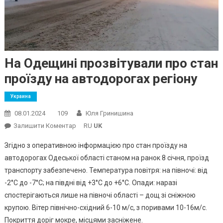
На Одещині прозвітували про стан
проїзду на автодорогах регіону
Украина
08.01.2024
109
Юля Гринишина
On
Залишити Коментар
RU
UK
На
Згідно з оперативною інформацією про стан проїзду на
Одещині
автодорогах Одеської області станом на ранок 8 січня, проїзд
Прозвітували
транспорту забезпечено. Температура повітря: на півночі: від
Про
-2°С до -7°С; на півдні від +3°С до +6°С. Опади: наразі
Стан
Проїзду
спостерігаються лише на півночі області – дощ зі сніжною
На
крупою. Вітер північно-східний 6-10 м/с, з поривами 10-16м/с.
Автодорогах
Покриття доріг мокре, місцями засніжене.