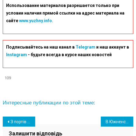
Использование материалов разрешается только при
условии наличия прямой ссылки на адрес материала на
сайте
www.yuzhny.info.
Подписывайтесь на наш канал в
Telegram
и наш аккаунт в
Instagram
- будьте всегда в курсе наших новостей
109
Интересные публикации по этой теме:
Навігація
З портів Великої Одеси, в тому числі Південного, вийшло десять суден
В Южненській ОТГ більшість шкіл не перейшла на «дистанційку» через погодні умови
записів
Залишити відповідь