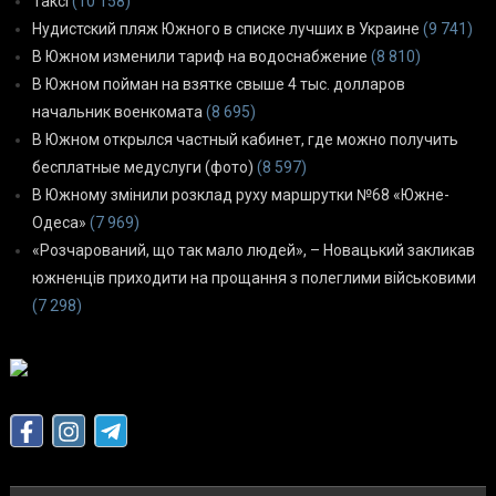
Таксі
(10 158)
Нудистский пляж Южного в списке лучших в Украине
(9 741)
В Южном изменили тариф на водоснабжение
(8 810)
В Южном пойман на взятке свыше 4 тыс. долларов
начальник военкомата
(8 695)
В Южном открылся частный кабинет, где можно получить
бесплатные медуслуги (фото)
(8 597)
В Южному змінили розклад руху маршрутки №68 «Южне-
Одеса»
(7 969)
«Розчарований, що так мало людей», – Новацький закликав
южненців приходити на прощання з полеглими військовими
(7 298)