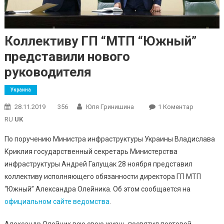
Коллективу ГП “МТП “Южный”
представили нового
руководителя
Украина
До
28.11.2019
356
Юля Гринишина
1 Коментар
Коллекти
RU
UK
ГП
По поручению Министра инфраструктуры Украины Владислава
“МТП
Криклия государственный секретарь Министерства
“Южный”
инфраструктуры Андрей Галущак 28 ноября представил
Представ
Нового
коллективу исполняющего обязанности директора ГП МТП
Руководи
“Южный” Александра Олейника. Об этом сообщается на
официальном сайте ведомства
.
Александр Олейник всю свою жизнь посвятил портовой