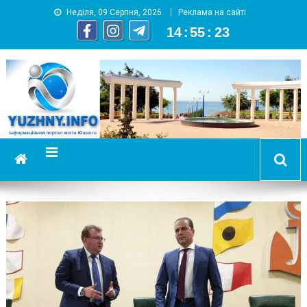
Неділя, 09 Серпня, 2026
Реклама на сайті
14
:
55
:
23
YUZHNY.INFO
информационный портал города Южный