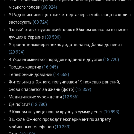
міського голови
(68 924)
У Раді пояснили, що таке четверта черга мобілізації та коли її
застосують
(63 724)
“Голый” отдых: нудистский пляж в Южном оказался в списке
лучших в Украине
(39 506)
У травні пенсіонерів чекає додаткова надбавка до пенсії
(29 934)
В Україні зміниться порядок надання відпусток
(18 720)
Продаж квартир
(16 945)
Телефонний довідник
(14 668)
Жительница Южного, получившая 19 ножевых ранений,
снова опасается за жизнь (фото)
(13 359)
Медицинские учреждения
(12 956)
Де поїсти?
(12 780)
В Южном на улице нашли крупную сумму денег
(10 893)
В школе Южного проводят эксперимент по запрету
мобильных телефонов
(10 233)