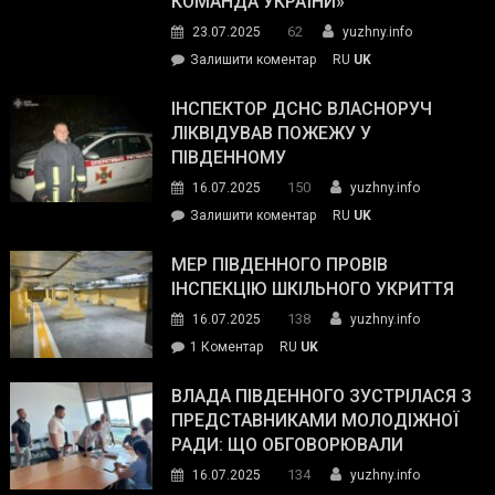
КОМАНДА УКРАЇНИ»
видали
62
23.07.2025
yuzhny.info
гуманітарну
on
Залишити коментар
RU
UK
допомогу
Президент
провів
ІНСПЕКТОР ДСНС ВЛАСНОРУЧ
нараду
ЛІКВІДУВАВ ПОЖЕЖУ У
з
ПІВДЕННОМУ
керівниками
150
16.07.2025
yuzhny.info
силових
on
Залишити коментар
RU
UK
та
Інспектор
антикорупційних
ДСНС
МЕР ПІВДЕННОГО ПРОВІВ
органів:
власноруч
ІНСПЕКЦІЮ ШКІЛЬНОГО УКРИТТЯ
«Наш
ліквідував
спільний
138
16.07.2025
yuzhny.info
пожежу
ворог
до
1 Коментар
RU
UK
у
—
Мер
Південному
російські
Південного
ВЛАДА ПІВДЕННОГО ЗУСТРІЛАСЯ З
окупанти.
провів
ПРЕДСТАВНИКАМИ МОЛОДІЖНОЇ
Маємо
інспекцію
РАДИ: ЩО ОБГОВОРЮВАЛИ
діяти
шкільного
134
16.07.2025
yuzhny.info
як
укриття