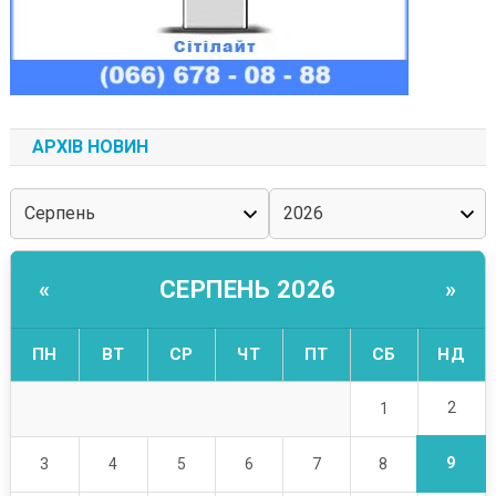
АРХІВ НОВИН
СЕРПЕНЬ 2026
«
»
ПН
ВТ
СР
ЧТ
ПТ
СБ
НД
2
1
9
3
4
5
6
7
8