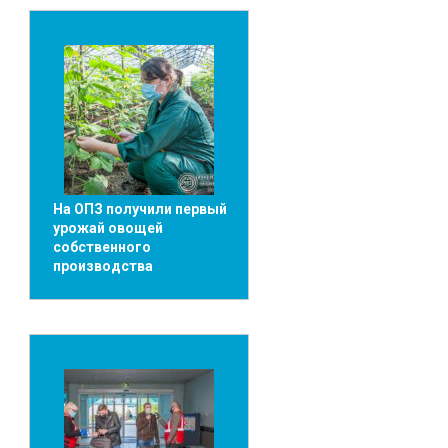
На ОПЗ получили первый
урожай овощей
собственного
производства