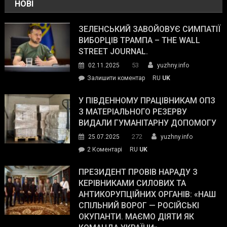
НОВІ
ЗЕЛЕНСЬКИЙ ЗАВОЙОВУЄ СИМПАТІЇ
ВИБОРЦІВ ТРАМПА – THE WALL
STREET JOURNAL.
53
02.11.2025
yuzhny.info
on
Залишити коментар
RU
UK
Зеленський
завойовує
У ПІВДЕННОМУ ПРАЦІВНИКАМ ОПЗ
симпатії
З МАТЕРІАЛЬНОГО РЕЗЕРВУ
виборців
ВИДАЛИ ГУМАНІТАРНУ ДОПОМОГУ
Трампа
272
25.07.2025
yuzhny.info
–
до
2 Коментарі
RU
UK
The
У
Wall
Південному
ПРЕЗИДЕНТ ПРОВІВ НАРАДУ З
Street
працівникам
КЕРІВНИКАМИ СИЛОВИХ ТА
Journal.
ОПЗ
АНТИКОРУПЦІЙНИХ ОРГАНІВ: «НАШ
з
СПІЛЬНИЙ ВОРОГ — РОСІЙСЬКІ
матеріального
ОКУПАНТИ. МАЄМО ДІЯТИ ЯК
резерву