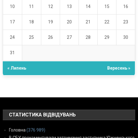
10
11
12
13
14
15
16
17
18
19
20
21
22
23
24
25
26
27
28
29
30
31
« Липень
Вересень »
СТАТИСТИКА ВІДВІДУВАНЬ
Головна
(376 989)
В СБУ прокоментували затримання заступника Южненського