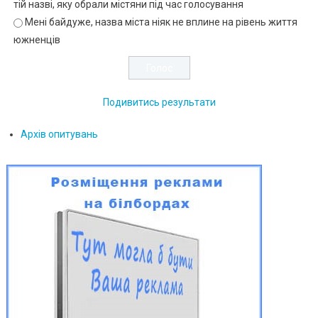
тій назві, яку обрали містяни під час голосування
Мені байдуже, назва міста ніяк не вплине на рівень життя
южненців
Подивитись результати
Архів опитувань