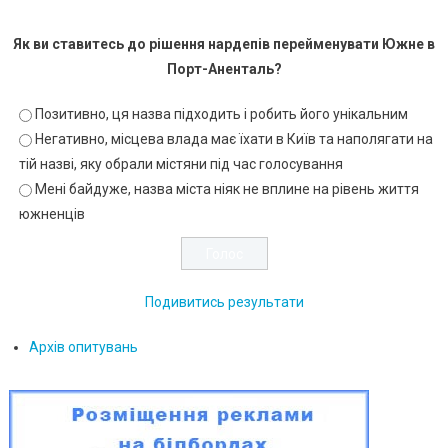
Як ви ставитесь до рішення нардепів перейменувати Южне в
Порт-Аненталь?
Позитивно, ця назва підходить і робить його унікальним
Негативно, місцева влада має їхати в Київ та наполягати на
тій назві, яку обрали містяни під час голосування
Мені байдуже, назва міста ніяк не вплине на рівень життя
южненців
Подивитись результати
Архів опитувань