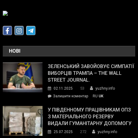
НОВІ
ЗЕЛЕНСЬКИЙ ЗАВОЙОВУЄ СИМПАТІЇ
ВИБОРЦІВ ТРАМПА – THE WALL
STREET JOURNAL.
53
02.11.2025
yuzhny.info
on
Залишити коментар
RU
UK
Зеленський
завойовує
У ПІВДЕННОМУ ПРАЦІВНИКАМ ОПЗ
симпатії
З МАТЕРІАЛЬНОГО РЕЗЕРВУ
виборців
ВИДАЛИ ГУМАНІТАРНУ ДОПОМОГУ
Трампа
272
25.07.2025
yuzhny.info
–