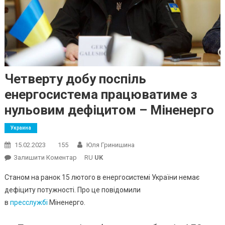
Четверту добу поспіль
енергосистема працюватиме з
нульовим дефіцитом – Міненерго
Украина
15.02.2023
155
Юля Гринишина
On
Залишити Коментар
RU
UK
Четверту
Станом на ранок 15 лютого в енергосистемі України немає
Добу
дефіциту потужності. Про це повідомили
Поспіль
в
пресслужбі
Міненерго.
Енергосистема
Працюватиме