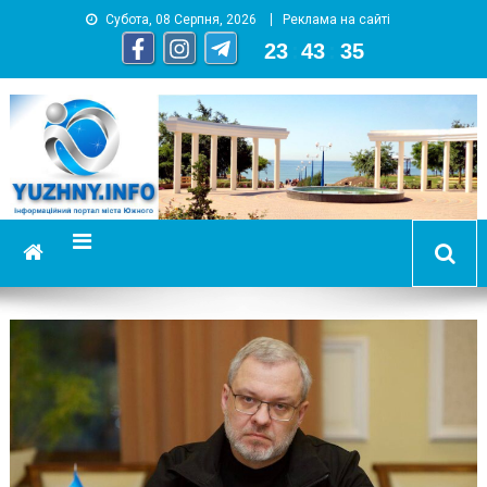
Субота, 08 Серпня, 2026
Реклама на сайті
23
:
43
:
36
YUZHNY.INFO
информационный портал города Южный