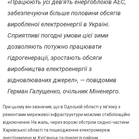
«Працюють усі дев’ять енергоблоків АЕС,
З
Нульовим
забезпечуючи більше половини обсягів
Дефіцитом
–
виробленої електроенергії в Україні.
Міненерго
Сприятливі погодні умови цієї зими
дозволяють потужно працювати
гідрогенерації, зростають обсяги
виробництва електроенергії з
відновлюваних джерел», — повідомив
Герман Галущенко, очільник Міненерго.
При цьому він зазначив, що в Одеській області у зв’язку з
ремонтами мережевої інфраструктури можливі стабілізаційні
відключення. На жаль, через ворожі обстріли східної частини
Харківської області та пошкодження електромереж
знеструмлено м. Куп’янськ та прилеглі райони.