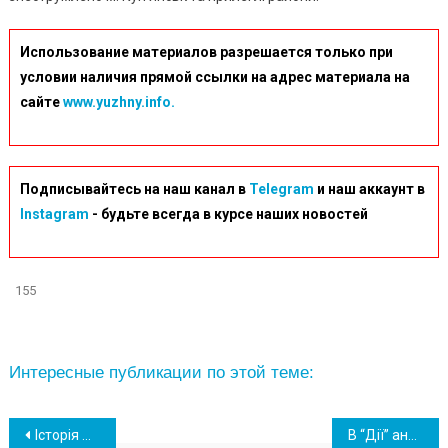
Использование материалов разрешается только при
условии наличия прямой ссылки на адрес материала на
сайте
www.yuzhny.info.
Подписывайтесь на наш канал в
Telegram
и наш аккаунт в
Instagram
- будьте всегда в курсе наших новостей
155
Интересные публикации по этой теме:
Навігація
Історія ОПЗ: 44 роки тому засновано воєнізовану пожежну частину з охорони підприємства (фото)
В “Дії” анонсували шість нових сервісів