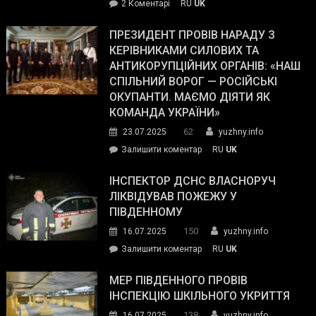
до
2 Коментарі
RU
UK
The
У
Wall
Південному
ПРЕЗИДЕНТ ПРОВІВ НАРАДУ З
Street
працівникам
КЕРІВНИКАМИ СИЛОВИХ ТА
Journal.
ОПЗ
АНТИКОРУПЦІЙНИХ ОРГАНІВ: «НАШ
з
СПІЛЬНИЙ ВОРОГ — РОСІЙСЬКІ
матеріального
ОКУПАНТИ. МАЄМО ДІЯТИ ЯК
резерву
КОМАНДА УКРАЇНИ»
видали
62
23.07.2025
yuzhny.info
гуманітарну
on
Залишити коментар
RU
UK
допомогу
Президент
провів
ІНСПЕКТОР ДСНС ВЛАСНОРУЧ
нараду
ЛІКВІДУВАВ ПОЖЕЖУ У
з
ПІВДЕННОМУ
керівниками
150
16.07.2025
yuzhny.info
силових
on
Залишити коментар
RU
UK
та
Інспектор
антикорупційних
ДСНС
МЕР ПІВДЕННОГО ПРОВІВ
органів:
власноруч
ІНСПЕКЦІЮ ШКІЛЬНОГО УКРИТТЯ
«Наш
ліквідував
спільний
138
16.07.2025
yuzhny.info