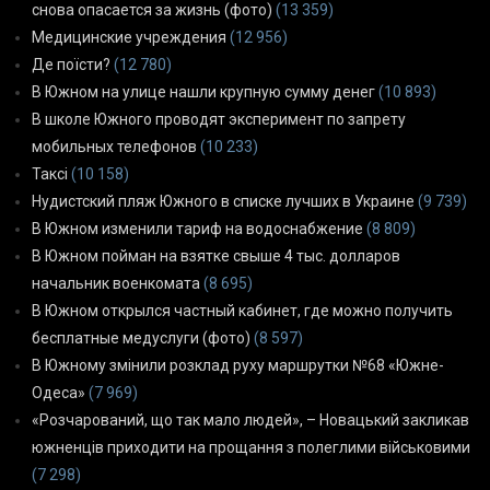
снова опасается за жизнь (фото)
(13 359)
Медицинские учреждения
(12 956)
Де поїсти?
(12 780)
В Южном на улице нашли крупную сумму денег
(10 893)
В школе Южного проводят эксперимент по запрету
мобильных телефонов
(10 233)
Таксі
(10 158)
Нудистский пляж Южного в списке лучших в Украине
(9 739)
В Южном изменили тариф на водоснабжение
(8 809)
В Южном пойман на взятке свыше 4 тыс. долларов
начальник военкомата
(8 695)
В Южном открылся частный кабинет, где можно получить
бесплатные медуслуги (фото)
(8 597)
В Южному змінили розклад руху маршрутки №68 «Южне-
Одеса»
(7 969)
«Розчарований, що так мало людей», – Новацький закликав
южненців приходити на прощання з полеглими військовими
(7 298)