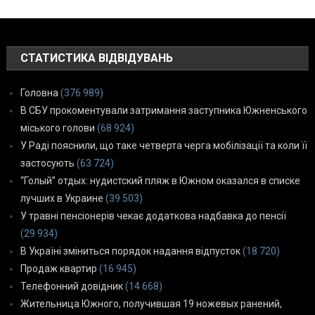
СТАТИСТИКА ВІДВІДУВАНЬ
Головна
(376 989)
В СБУ прокоментували затримання заступника Южненського
міського голови
(68 924)
У Раді пояснили, що таке четверта черга мобілізації та коли її
застосують
(63 724)
“Голый” отдых: нудистский пляж в Южном оказался в списке
лучших в Украине
(39 503)
У травні пенсіонерів чекає додаткова надбавка до пенсії
(29 934)
В Україні зміниться порядок надання відпусток
(18 720)
Продаж квартир
(16 945)
Телефонний довідник
(14 668)
Жительница Южного, получившая 19 ножевых ранений,