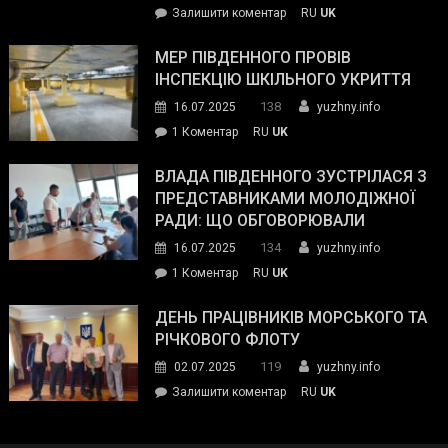
on
Залишити коментар
RU
UK
та
Інспектор
антикорупційних
ДСНС
МЕР ПІВДЕННОГО ПРОВІВ
органів:
власноруч
ІНСПЕКЦІЮ ШКІЛЬНОГО УКРИТТЯ
«Наш
ліквідував
спільний
138
16.07.2025
yuzhny.info
пожежу
ворог
до
1 Коментар
RU
UK
у
—
Мер
Південному
російські
Південного
ВЛАДА ПІВДЕННОГО ЗУСТРІЛАСЯ З
окупанти.
провів
ПРЕДСТАВНИКАМИ МОЛОДІЖНОЇ
Маємо
інспекцію
РАДИ: ЩО ОБГОВОРЮВАЛИ
діяти
шкільного
134
16.07.2025
yuzhny.info
як
укриття
команда
до
1 Коментар
RU
UK
України»
Влада
Південного
ДЕНЬ ПРАЦІВНИКІВ МОРСЬКОГО ТА
зустрілася
РІЧКОВОГО ФЛОТУ
з
119
02.07.2025
yuzhny.info
представниками
on
Залишити коментар
RU
UK
молодіжної
День
ради:
працівників
що