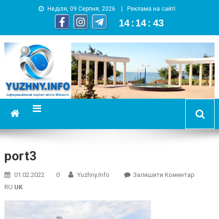
Неділя, 09 Серпня, 2026
Реклама на сайті
14
:
14
:
43
YUZHNY.INFO
информационный портал города Южный
port3
On
01.02.2022
0
Yuzhny.info
Залишити Коментар
Port3
RU
UK