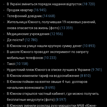
В Україні зміниться порядок надання відпусток
(18 720)
Продаж квартир
(16 945)
Телефонний довідник
(14 668)
Жительница Южного, получившая 19 ножевых ранений,
снова опасается за жизнь (фото)
(13 359)
Медицинские учреждения
(12 956)
Де поїсти?
(12 780)
В Южном на улице нашли крупную сумму денег
(10 893)
В школе Южного проводят эксперимент по запрету
мобильных телефонов
(10 233)
Таксі
(10 158)
Нудистский пляж Южного в списке лучших в Украине
(9 741)
В Южном изменили тариф на водоснабжение
(8 810)
В Южном пойман на взятке свыше 4 тыс. долларов
начальник военкомата
(8 695)
В Южном открылся частный кабинет, где можно получить
бесплатные медуслуги (фото)
(8 597)
В Южному змінили розклад руху маршрутки №68 «Южне-