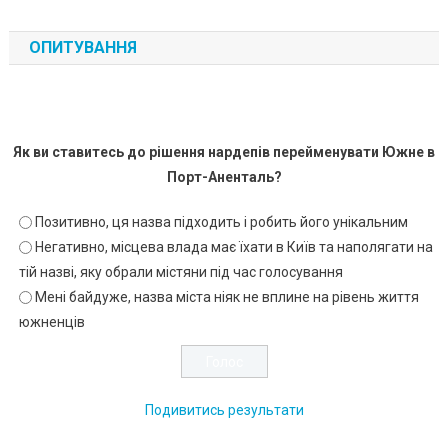
ОПИТУВАННЯ
Як ви ставитесь до рішення нардепів перейменувати Южне в
Порт-Аненталь?
Позитивно, ця назва підходить і робить його унікальним
Негативно, місцева влада має їхати в Київ та наполягати на
тій назві, яку обрали містяни під час голосування
Мені байдуже, назва міста ніяк не вплине на рівень життя
южненців
Подивитись результати