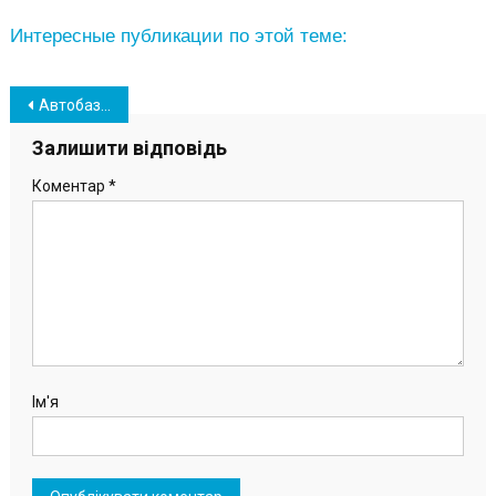
Интересные публикации по этой теме:
Навігація
Автобаза порта «Южный отмечает 42-летие со дня основания
записів
Залишити відповідь
Коментар
*
Ім'я