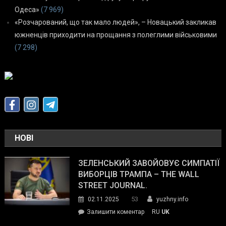
Одеса»
(7 969)
«Розчарований, що так мало людей», – Новацький закликав
южненців приходити на прощання з полеглими військовими
(7 298)
НОВІ
ЗЕЛЕНСЬКИЙ ЗАВОЙОВУЄ СИМПАТІЇ
ВИБОРЦІВ ТРАМПА – THE WALL
STREET JOURNAL.
53
02.11.2025
yuzhny.info
on
Залишити коментар
RU
UK
Зеленський