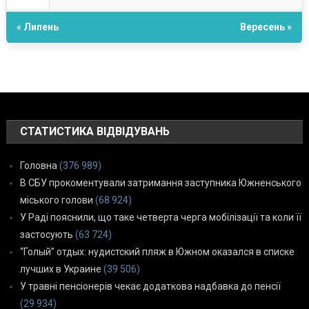
« Липень
Вересень »
СТАТИСТИКА ВІДВІДУВАНЬ
Головна
(376 989)
В СБУ прокоментували затримання заступника Южненського
міського голови
(68 924)
У Раді пояснили, що таке четверта черга мобілізації та коли її
застосують
(63 724)
“Голый” отдых: нудистский пляж в Южном оказался в списке
лучших в Украине
(39 506)
У травні пенсіонерів чекає додаткова надбавка до пенсії
(29 934)