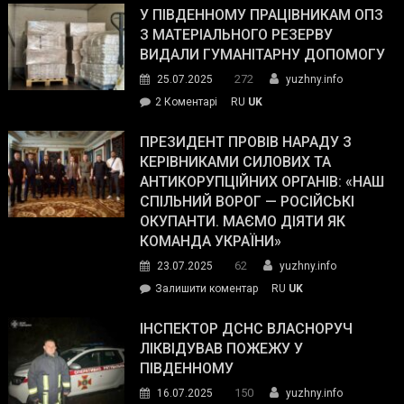
завойовує
У ПІВДЕННОМУ ПРАЦІВНИКАМ ОПЗ
симпатії
З МАТЕРІАЛЬНОГО РЕЗЕРВУ
виборців
ВИДАЛИ ГУМАНІТАРНУ ДОПОМОГУ
Трампа
272
25.07.2025
yuzhny.info
–
до
2 Коментарі
RU
UK
The
У
Wall
Південному
ПРЕЗИДЕНТ ПРОВІВ НАРАДУ З
Street
працівникам
КЕРІВНИКАМИ СИЛОВИХ ТА
Journal.
ОПЗ
АНТИКОРУПЦІЙНИХ ОРГАНІВ: «НАШ
з
СПІЛЬНИЙ ВОРОГ — РОСІЙСЬКІ
матеріального
ОКУПАНТИ. МАЄМО ДІЯТИ ЯК
резерву
КОМАНДА УКРАЇНИ»
видали
62
23.07.2025
yuzhny.info
гуманітарну
on
Залишити коментар
RU
UK
допомогу
Президент
провів
ІНСПЕКТОР ДСНС ВЛАСНОРУЧ
нараду
ЛІКВІДУВАВ ПОЖЕЖУ У
з
ПІВДЕННОМУ
керівниками
150
16.07.2025
yuzhny.info
силових