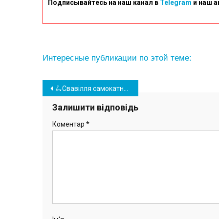
Подписывайтесь на наш канал в
Telegram
и наш а
Интересные публикации по этой теме:
Навігація
🛴Свавілля самокатників в Южному
записів
Залишити відповідь
Коментар
*