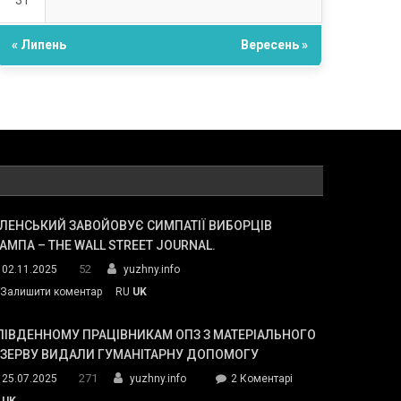
31
« Липень
Вересень »
ЛЕНСЬКИЙ ЗАВОЙОВУЄ СИМПАТІЇ ВИБОРЦІВ
АМПА – THE WALL STREET JOURNAL.
52
02.11.2025
yuzhny.info
on
Залишити коментар
RU
UK
Зеленський
завойовує
ПІВДЕННОМУ ПРАЦІВНИКАМ ОПЗ З МАТЕРІАЛЬНОГО
симпатії
ЕЗЕРВУ ВИДАЛИ ГУМАНІТАРНУ ДОПОМОГУ
виборців
271
до
25.07.2025
yuzhny.info
2 Коментарі
Трампа
У