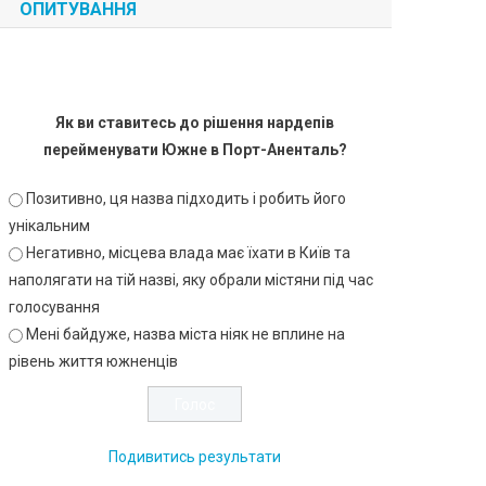
ОПИТУВАННЯ
Як ви ставитесь до рішення нардепів
перейменувати Южне в Порт-Аненталь?
Позитивно, ця назва підходить і робить його
унікальним
Негативно, місцева влада має їхати в Київ та
наполягати на тій назві, яку обрали містяни під час
голосування
Мені байдуже, назва міста ніяк не вплине на
рівень життя южненців
Подивитись результати