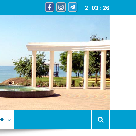
2
:
03
:
27
НЯ