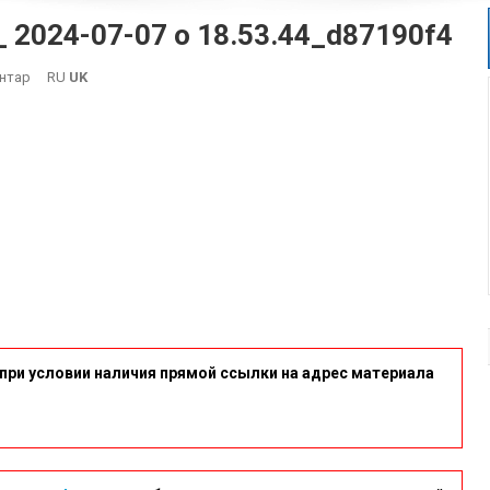
 2024-07-07 о 18.53.44_d87190f4
On
нтар
RU
UK
Зображення
WhatsApp,
Дата_
2024-
07-
07
О
18.53.44_d87190f4
при условии наличия прямой ссылки на адрес материала