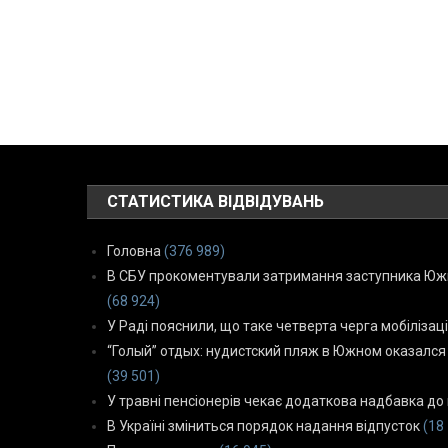
СТАТИСТИКА ВІДВІДУВАНЬ
Головна
(376 989)
В СБУ прокоментували затримання заступника Южн
(68 924)
У Раді пояснили, що таке четверта черга мобілізаці
“Голый” отдых: нудистский пляж в Южном оказался
(39 501)
У травні пенсіонерів чекає додаткова надбавка до 
В Україні зміниться порядок надання відпусток
(18