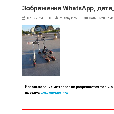
Зображення WhatsApp, дата_
07.07.2024
0
Yuzhny.info
Залишити Коме
Использование материалов разрешается только 
на сайте
www.yuzhny.info.