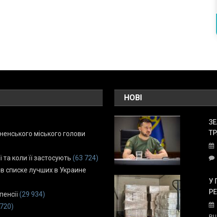
НОВІ
ЗЕ
ТР
енського міського голови
ї та коли її застосують
(63 724)
 в списке лучших в Украине
У 
Р
пенсії
(29 934)
 720)