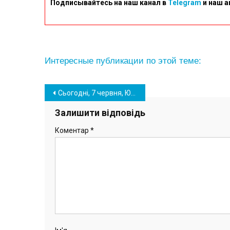
Подписывайтесь на наш канал в
Telegram
и наш а
Интересные публикации по этой теме:
Навігація
Сьогодні, 7 червня, Южненська громада знову в жалобі. Ми попрощалися з захисником України, мешканцем Южного – Юрієм Єлтуховим.
записів
Залишити відповідь
Коментар
*