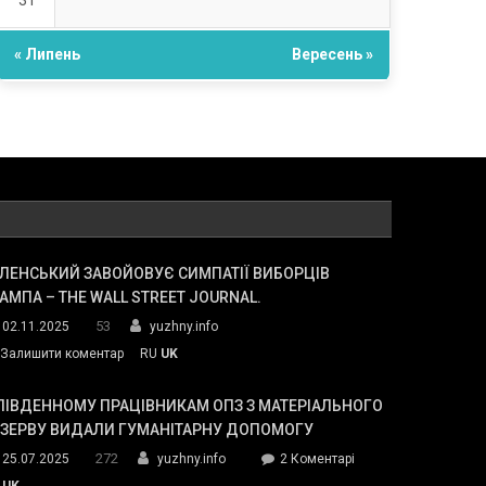
31
« Липень
Вересень »
ЛЕНСЬКИЙ ЗАВОЙОВУЄ СИМПАТІЇ ВИБОРЦІВ
АМПА – THE WALL STREET JOURNAL.
53
02.11.2025
yuzhny.info
on
Залишити коментар
RU
UK
Зеленський
завойовує
ПІВДЕННОМУ ПРАЦІВНИКАМ ОПЗ З МАТЕРІАЛЬНОГО
симпатії
ЕЗЕРВУ ВИДАЛИ ГУМАНІТАРНУ ДОПОМОГУ
виборців
272
до
25.07.2025
yuzhny.info
2 Коментарі
Трампа
У