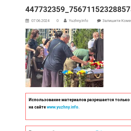
447732359_75671152328857
07.06.2024
0
Yuzhny.info
Залишити Коме
Использование материалов разрешается только 
на сайте
www.yuzhny.info.