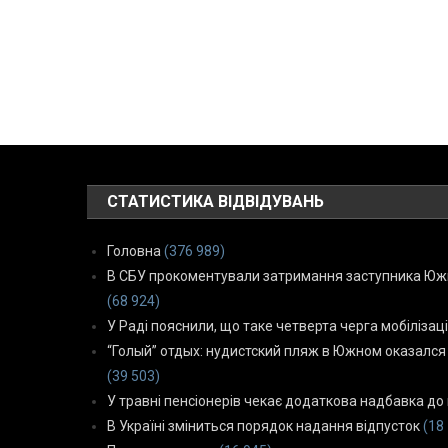
СТАТИСТИКА ВІДВІДУВАНЬ
Головна
(376 989)
В СБУ прокоментували затримання заступника Южн
(68 924)
У Раді пояснили, що таке четверта черга мобілізаці
“Голый” отдых: нудистский пляж в Южном оказался
(39 503)
У травні пенсіонерів чекає додаткова надбавка до 
В Україні зміниться порядок надання відпусток
(18