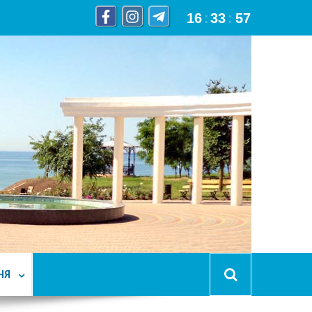
16
:
33
:
58
НЯ