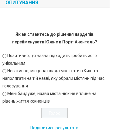
ОПИТУВАННЯ
Як ви ставитесь до рішення нардепів
перейменувати Южне в Порт-Аненталь?
Позитивно, ця назва підходить і робить його
унікальним
Негативно, місцева влада має їхати в Київ та
наполягати на тій назві, яку обрали містяни під час
голосування
Мені байдуже, назва міста ніяк не вплине на
рівень життя южненців
Подивитись результати