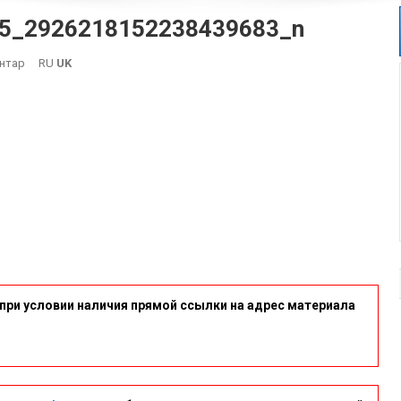
5_2926218152238439683_n
On
нтар
RU
UK
447732359_756711523288575_2926218152238439683_n
при условии наличия прямой ссылки на адрес материала