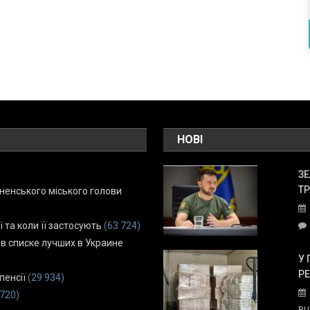
НОВІ
ЗЕ
ТР
енського міського голови
ї та коли її застосують
(63 724)
 в списке лучших в Украине
У 
Р
пенсії
(29 934)
 720)