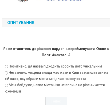
ОПИТУВАННЯ
Як ви ставитесь до рішення нардепів перейменувати Южне в
Порт-Аненталь?
Позитивно, ця назва підходить і робить його унікальним
Негативно, місцева влада має їхати в Київ та наполягати на
тій назві, яку обрали містяни під час голосування
Мені байдуже, назва міста ніяк не вплине на рівень життя
южненців