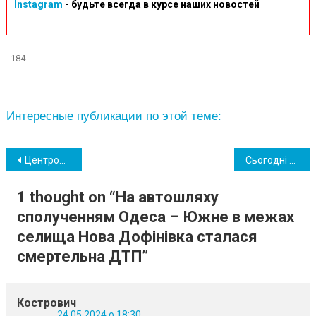
Instagram
- будьте всегда в курсе наших новостей
184
Интересные публикации по этой теме:
Навігація
Центром професійного розвитку педагогічних працівників було організовано проведення територіального етапу VI обласного фестивалю «Педагогічна надія Одещини»
Сьогодні Южненська громада прощається з 55-им Героєм, який загинув на російсько-українській війні… Ми провели в останню путь Андрія Нігруцу (1974 року народження).
записів
1 thought on “
На автошляху
сполученням Одеса – Южне в межах
селища Нова Дофінівка сталася
смертельна ДТП
”
Кострович
24.05.2024 о 18:30