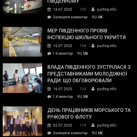
ПІВДЕННОМУ
керівниками
150
16.07.2025
yuzhny.info
силових
on
Залишити коментар
RU
UK
та
Інспектор
антикорупційних
ДСНС
МЕР ПІВДЕННОГО ПРОВІВ
органів:
власноруч
ІНСПЕКЦІЮ ШКІЛЬНОГО УКРИТТЯ
«Наш
ліквідував
спільний
138
16.07.2025
yuzhny.info
пожежу
ворог
до
1 Коментар
RU
UK
у
—
Мер
Південному
російські
Південного
ВЛАДА ПІВДЕННОГО ЗУСТРІЛАСЯ З
окупанти.
провів
ПРЕДСТАВНИКАМИ МОЛОДІЖНОЇ
Маємо
інспекцію
РАДИ: ЩО ОБГОВОРЮВАЛИ
діяти
шкільного
134
16.07.2025
yuzhny.info
як
укриття
команда
до
1 Коментар
RU
UK
України»
Влада
Південного
ДЕНЬ ПРАЦІВНИКІВ МОРСЬКОГО ТА
зустрілася
РІЧКОВОГО ФЛОТУ
з
119
02.07.2025
yuzhny.info
представниками
on
Залишити коментар
RU
UK
молодіжної