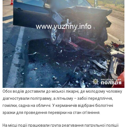
Обох водіїв доставили до міської лікарні, де молодому чоловіку
діагностували політравму, а літньому – забої передпліччя,
гомілки, садна на обличчі. У керманичів відібрані біологічні
зразки для проведення перевірки на стан спʼяніння.
На місці події працювали група реагування патрульної поліції