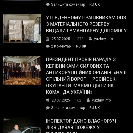
on
Залишити коментар
RU
UK
Зеленський
завойовує
У ПІВДЕННОМУ ПРАЦІВНИКАМ ОПЗ
симпатії
З МАТЕРІАЛЬНОГО РЕЗЕРВУ
виборців
ВИДАЛИ ГУМАНІТАРНУ ДОПОМОГУ
Трампа
272
25.07.2025
yuzhny.info
–
до
2 Коментарі
RU
UK
The
У
Wall
Південному
ПРЕЗИДЕНТ ПРОВІВ НАРАДУ З
Street
працівникам
КЕРІВНИКАМИ СИЛОВИХ ТА
Journal.
ОПЗ
АНТИКОРУПЦІЙНИХ ОРГАНІВ: «НАШ
з
СПІЛЬНИЙ ВОРОГ — РОСІЙСЬКІ
матеріального
ОКУПАНТИ. МАЄМО ДІЯТИ ЯК
резерву
КОМАНДА УКРАЇНИ»
видали
62
23.07.2025
yuzhny.info
гуманітарну
on
Залишити коментар
RU
UK
допомогу
Президент
провів
ІНСПЕКТОР ДСНС ВЛАСНОРУЧ
нараду
ЛІКВІДУВАВ ПОЖЕЖУ У
з