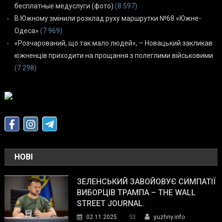
бесплатные медуслуги (фото)
(8 597)
В Южному змінили розклад руху маршрутки №68 «Южне-
Одеса»
(7 969)
«Розчарований, що так мало людей», – Новацький закликав
южненців приходити на прощання з полеглими військовими
(7 298)
НОВІ
ЗЕЛЕНСЬКИЙ ЗАВОЙОВУЄ СИМПАТІЇ
ВИБОРЦІВ ТРАМПА – THE WALL
STREET JOURNAL.
53
02.11.2025
yuzhny.info