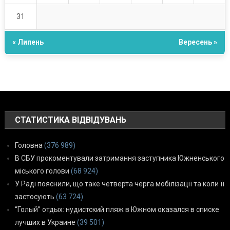
31
« Липень
Вересень »
СТАТИСТИКА ВІДВІДУВАНЬ
Головна
(376 989)
В СБУ прокоментували затримання заступника Южненського
міського голови
(68 924)
У Раді пояснили, що таке четверта черга мобілізації та коли її
застосують
(63 724)
“Голый” отдых: нудистский пляж в Южном оказался в списке
лучших в Украине
(39 501)