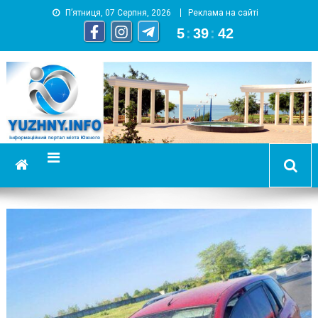
П’ятниця, 07 Серпня, 2026
Реклама на сайті
5
:
39
:
43
YUZHNY.INFO
информационный портал города Южный