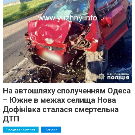
На автошляху сполученням Одеса
– Южне в межах селища Нова
Дофінівка сталася смертельна
ДТП
Городская хроника
Новости