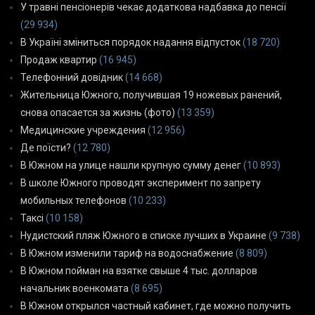
У травні пенсіонерів чекає додаткова надбавка до пенсії
(29 934)
В Україні зміниться порядок надання відпусток
(18 720)
Продаж квартир
(16 945)
Телефонний довідник
(14 668)
Жительница Южного, получившая 19 ножевых ранений,
снова опасается за жизнь (фото)
(13 359)
Медицинские учреждения
(12 956)
Де поїсти?
(12 780)
В Южном на улице нашли крупную сумму денег
(10 893)
В школе Южного проводят эксперимент по запрету
мобильных телефонов
(10 233)
Таксі
(10 158)
Нудистский пляж Южного в списке лучших в Украине
(9 738)
В Южном изменили тариф на водоснабжение
(8 809)
В Южном пойман на взятке свыше 4 тыс. долларов
начальник военкомата
(8 695)
В Южном открылся частный кабинет, где можно получить