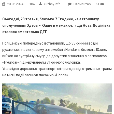
До
23.05.2024
184
Yuzhny.info
1 Коментар
RU
UK
На
Автошляху
Сьогодні, 23 травня, близько 7-ї години, на автошляху
Сполученням
сполученням Одеса – Южне в межах селища Нова Дофінівка
Одеса
сталася смертельна ДТП
–
Южне
Поліцейські попередньо встановили, що 33-річний водій,
В
рухаючись на легковому автомобілі «Honda» в бік міста Южне,
Межах
виїхав на зустрічну смугу, де допустив зіткнення з легковиком
Селища
«Hyundai» під керуванням 71-річного чоловіка.
Нова
Дофінівка
Унаслідок дорожньо-транспортної пригоди від отриманих травм
Сталася
на місці події загинув пасажир «Honda».
Смертельна
ДТП