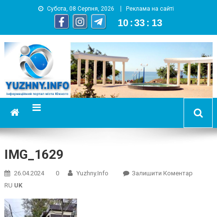
Субота, 08 Серпня, 2026
Реклама на сайті
10
:
33
:
13
YUZHNY.INFO
информационный портал города Южный
IMG_1629
On
26.04.2024
0
Yuzhny.info
Залишити Коментар
IMG_162
RU
UK