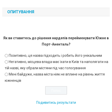
ОПИТУВАННЯ
Як ви ставитесь до рішення нардепів перейменувати Южне в
Порт-Аненталь?
Позитивно, ця назва підходить і робить його унікальним
Негативно, місцева влада має їхати в Київ та наполягати на
тій назві, яку обрали містяни під час голосування
Мені байдуже, назва міста ніяк не вплине на рівень життя
южненців
Подивитись результати