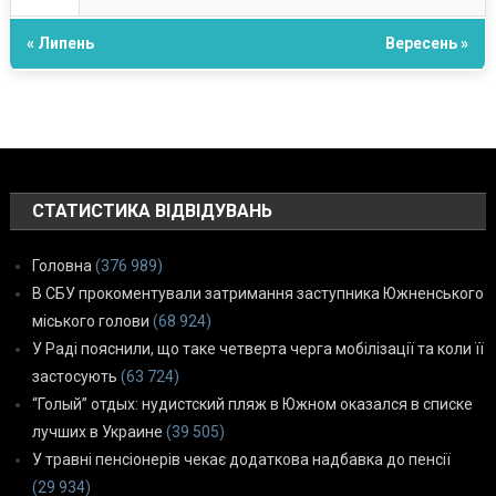
« Липень
Вересень »
СТАТИСТИКА ВІДВІДУВАНЬ
Головна
(376 989)
В СБУ прокоментували затримання заступника Южненського
міського голови
(68 924)
У Раді пояснили, що таке четверта черга мобілізації та коли її
застосують
(63 724)
“Голый” отдых: нудистский пляж в Южном оказался в списке
лучших в Украине
(39 505)
У травні пенсіонерів чекає додаткова надбавка до пенсії
(29 934)