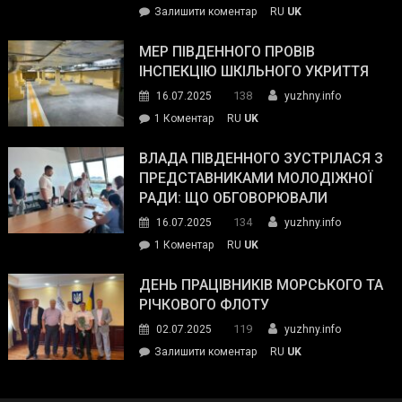
on
Залишити коментар
RU
UK
та
Інспектор
антикорупційних
ДСНС
МЕР ПІВДЕННОГО ПРОВІВ
органів:
власноруч
ІНСПЕКЦІЮ ШКІЛЬНОГО УКРИТТЯ
«Наш
ліквідував
спільний
138
16.07.2025
yuzhny.info
пожежу
ворог
до
1 Коментар
RU
UK
у
—
Мер
Південному
російські
Південного
ВЛАДА ПІВДЕННОГО ЗУСТРІЛАСЯ З
окупанти.
провів
ПРЕДСТАВНИКАМИ МОЛОДІЖНОЇ
Маємо
інспекцію
РАДИ: ЩО ОБГОВОРЮВАЛИ
діяти
шкільного
134
16.07.2025
yuzhny.info
як
укриття
команда
до
1 Коментар
RU
UK
України»
Влада
Південного
ДЕНЬ ПРАЦІВНИКІВ МОРСЬКОГО ТА
зустрілася
РІЧКОВОГО ФЛОТУ
з
119
02.07.2025
yuzhny.info
представниками
on
Залишити коментар
RU
UK
молодіжної
День
ради:
працівників
що