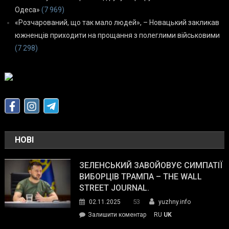
Одеса»
(7 969)
«Розчарований, що так мало людей», – Новацький закликав
южненців приходити на прощання з полеглими військовими
(7 298)
НОВІ
ЗЕЛЕНСЬКИЙ ЗАВОЙОВУЄ СИМПАТІЇ
ВИБОРЦІВ ТРАМПА – THE WALL
STREET JOURNAL.
53
02.11.2025
yuzhny.info
on
Залишити коментар
RU
UK
Зеленський