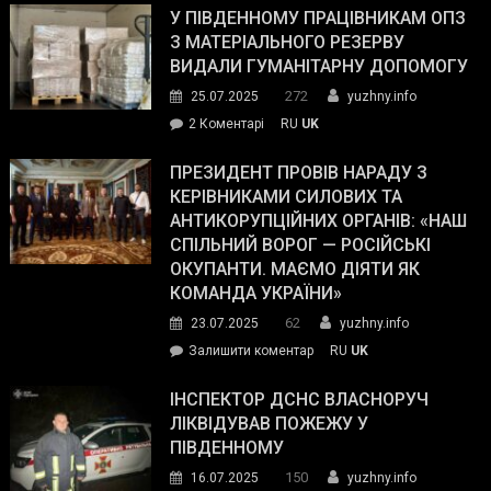
завойовує
У ПІВДЕННОМУ ПРАЦІВНИКАМ ОПЗ
симпатії
З МАТЕРІАЛЬНОГО РЕЗЕРВУ
виборців
ВИДАЛИ ГУМАНІТАРНУ ДОПОМОГУ
Трампа
272
25.07.2025
yuzhny.info
–
до
2 Коментарі
RU
UK
The
У
Wall
Південному
ПРЕЗИДЕНТ ПРОВІВ НАРАДУ З
Street
працівникам
КЕРІВНИКАМИ СИЛОВИХ ТА
Journal.
ОПЗ
АНТИКОРУПЦІЙНИХ ОРГАНІВ: «НАШ
з
СПІЛЬНИЙ ВОРОГ — РОСІЙСЬКІ
матеріального
ОКУПАНТИ. МАЄМО ДІЯТИ ЯК
резерву
КОМАНДА УКРАЇНИ»
видали
62
23.07.2025
yuzhny.info
гуманітарну
on
Залишити коментар
RU
UK
допомогу
Президент
провів
ІНСПЕКТОР ДСНС ВЛАСНОРУЧ
нараду
ЛІКВІДУВАВ ПОЖЕЖУ У
з
ПІВДЕННОМУ
керівниками
150
16.07.2025
yuzhny.info
силових