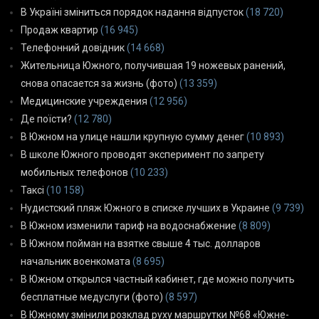
В Україні зміниться порядок надання відпусток
(18 720)
Продаж квартир
(16 945)
Телефонний довідник
(14 668)
Жительница Южного, получившая 19 ножевых ранений,
снова опасается за жизнь (фото)
(13 359)
Медицинские учреждения
(12 956)
Де поїсти?
(12 780)
В Южном на улице нашли крупную сумму денег
(10 893)
В школе Южного проводят эксперимент по запрету
мобильных телефонов
(10 233)
Таксі
(10 158)
Нудистский пляж Южного в списке лучших в Украине
(9 739)
В Южном изменили тариф на водоснабжение
(8 809)
В Южном пойман на взятке свыше 4 тыс. долларов
начальник военкомата
(8 695)
В Южном открылся частный кабинет, где можно получить
бесплатные медуслуги (фото)
(8 597)
В Южному змінили розклад руху маршрутки №68 «Южне-