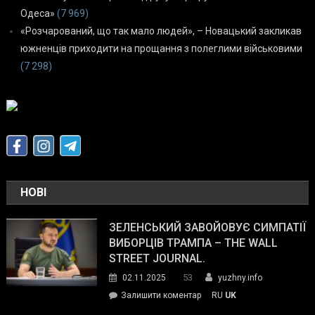
Одеса»
(7 969)
«Розчарований, що так мало людей», – Новацький закликав
южненців приходити на прощання з полеглими військовими
(7 298)
НОВІ
ЗЕЛЕНСЬКИЙ ЗАВОЙОВУЄ СИМПАТІЇ
ВИБОРЦІВ ТРАМПА – THE WALL
STREET JOURNAL.
53
02.11.2025
yuzhny.info
on
Залишити коментар
RU
UK
Зеленський