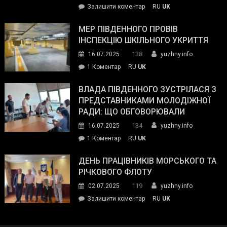
on
Залишити коментар
RU
UK
та
Інспектор
антикорупційних
ДСНС
МЕР ПІВДЕННОГО ПРОВІВ
органів:
власноруч
ІНСПЕКЦІЮ ШКІЛЬНОГО УКРИТТЯ
«Наш
ліквідував
спільний
138
16.07.2025
yuzhny.info
пожежу
ворог
до
1 Коментар
RU
UK
у
—
Мер
Південному
російські
Південного
ВЛАДА ПІВДЕННОГО ЗУСТРІЛАСЯ З
окупанти.
провів
ПРЕДСТАВНИКАМИ МОЛОДІЖНОЇ
Маємо
інспекцію
РАДИ: ЩО ОБГОВОРЮВАЛИ
діяти
шкільного
134
16.07.2025
yuzhny.info
як
укриття
команда
до
1 Коментар
RU
UK
України»
Влада
Південного
ДЕНЬ ПРАЦІВНИКІВ МОРСЬКОГО ТА
зустрілася
РІЧКОВОГО ФЛОТУ
з
119
02.07.2025
yuzhny.info
представниками
on
Залишити коментар
RU
UK
молодіжної
День
ради:
працівників
що