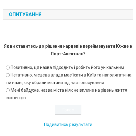
ОПИТУВАННЯ
Як ви ставитесь до рішення нардепів перейменувати Южне в
Порт-Аненталь?
Позитивно, ця назва підходить і робить його унікальним
Негативно, місцева влада має їхати в Київ та наполягати на
тій назві, яку обрали містяни під час голосування
Мені байдуже, назва міста ніяк не вплине на рівень життя
южненців
Подивитись результати