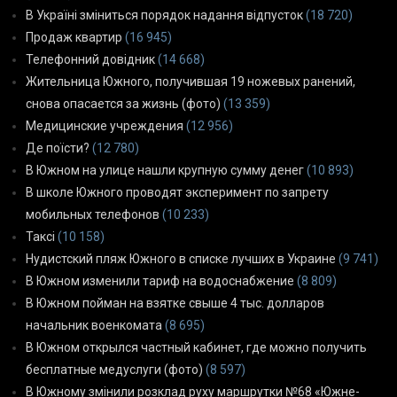
В Україні зміниться порядок надання відпусток
(18 720)
Продаж квартир
(16 945)
Телефонний довідник
(14 668)
Жительница Южного, получившая 19 ножевых ранений,
снова опасается за жизнь (фото)
(13 359)
Медицинские учреждения
(12 956)
Де поїсти?
(12 780)
В Южном на улице нашли крупную сумму денег
(10 893)
В школе Южного проводят эксперимент по запрету
мобильных телефонов
(10 233)
Таксі
(10 158)
Нудистский пляж Южного в списке лучших в Украине
(9 741)
В Южном изменили тариф на водоснабжение
(8 809)
В Южном пойман на взятке свыше 4 тыс. долларов
начальник военкомата
(8 695)
В Южном открылся частный кабинет, где можно получить
бесплатные медуслуги (фото)
(8 597)
В Южному змінили розклад руху маршрутки №68 «Южне-