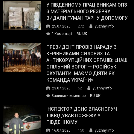
завойовує
У ПІВДЕННОМУ ПРАЦІВНИКАМ ОПЗ
симпатії
З МАТЕРІАЛЬНОГО РЕЗЕРВУ
виборців
ВИДАЛИ ГУМАНІТАРНУ ДОПОМОГУ
Трампа
272
25.07.2025
yuzhny.info
–
до
2 Коментарі
RU
UK
The
У
Wall
Південному
ПРЕЗИДЕНТ ПРОВІВ НАРАДУ З
Street
працівникам
КЕРІВНИКАМИ СИЛОВИХ ТА
Journal.
ОПЗ
АНТИКОРУПЦІЙНИХ ОРГАНІВ: «НАШ
з
СПІЛЬНИЙ ВОРОГ — РОСІЙСЬКІ
матеріального
ОКУПАНТИ. МАЄМО ДІЯТИ ЯК
резерву
КОМАНДА УКРАЇНИ»
видали
62
23.07.2025
yuzhny.info
гуманітарну
on
Залишити коментар
RU
UK
допомогу
Президент
провів
ІНСПЕКТОР ДСНС ВЛАСНОРУЧ
нараду
ЛІКВІДУВАВ ПОЖЕЖУ У
з
ПІВДЕННОМУ
керівниками
150
16.07.2025
yuzhny.info
силових