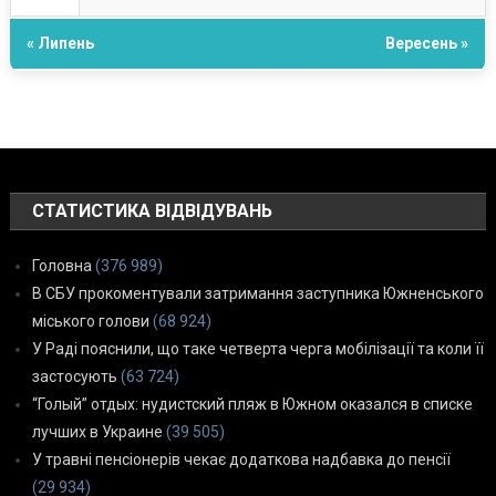
« Липень
Вересень »
СТАТИСТИКА ВІДВІДУВАНЬ
Головна
(376 989)
В СБУ прокоментували затримання заступника Южненського
міського голови
(68 924)
У Раді пояснили, що таке четверта черга мобілізації та коли її
застосують
(63 724)
“Голый” отдых: нудистский пляж в Южном оказался в списке
лучших в Украине
(39 505)
У травні пенсіонерів чекає додаткова надбавка до пенсії
(29 934)