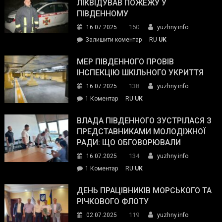
нараду
ЛІКВІДУВАВ ПОЖЕЖУ У
з
ПІВДЕННОМУ
керівниками
150
16.07.2025
yuzhny.info
силових
on
Залишити коментар
RU
UK
та
Інспектор
антикорупційних
ДСНС
МЕР ПІВДЕННОГО ПРОВІВ
органів:
власноруч
ІНСПЕКЦІЮ ШКІЛЬНОГО УКРИТТЯ
«Наш
ліквідував
спільний
138
16.07.2025
yuzhny.info
пожежу
ворог
до
1 Коментар
RU
UK
у
—
Мер
Південному
російські
Південного
ВЛАДА ПІВДЕННОГО ЗУСТРІЛАСЯ З
окупанти.
провів
ПРЕДСТАВНИКАМИ МОЛОДІЖНОЇ
Маємо
інспекцію
РАДИ: ЩО ОБГОВОРЮВАЛИ
діяти
шкільного
134
16.07.2025
yuzhny.info
як
укриття
команда
до
1 Коментар
RU
UK
України»
Влада
Південного
ДЕНЬ ПРАЦІВНИКІВ МОРСЬКОГО ТА
зустрілася
РІЧКОВОГО ФЛОТУ
з
119
02.07.2025
yuzhny.info
представниками