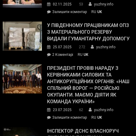
53
02.11.2025
yuzhny.info
on
Залишити коментар
RU
UK
Зеленський
завойовує
У ПІВДЕННОМУ ПРАЦІВНИКАМ ОПЗ
симпатії
З МАТЕРІАЛЬНОГО РЕЗЕРВУ
виборців
ВИДАЛИ ГУМАНІТАРНУ ДОПОМОГУ
Трампа
272
25.07.2025
yuzhny.info
–
до
2 Коментарі
RU
UK
The
У
Wall
Південному
ПРЕЗИДЕНТ ПРОВІВ НАРАДУ З
Street
працівникам
КЕРІВНИКАМИ СИЛОВИХ ТА
Journal.
ОПЗ
АНТИКОРУПЦІЙНИХ ОРГАНІВ: «НАШ
з
СПІЛЬНИЙ ВОРОГ — РОСІЙСЬКІ
матеріального
ОКУПАНТИ. МАЄМО ДІЯТИ ЯК
резерву
КОМАНДА УКРАЇНИ»
видали
62
23.07.2025
yuzhny.info
гуманітарну
on
Залишити коментар
RU
UK
допомогу
Президент
провів
ІНСПЕКТОР ДСНС ВЛАСНОРУЧ