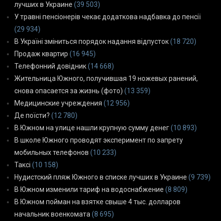
лучших в Украине
(39 503)
У травні пенсіонерів чекає додаткова надбавка до пенсії
(29 934)
В Україні зміниться порядок надання відпусток
(18 720)
Продаж квартир
(16 945)
Телефонний довідник
(14 668)
Жительница Южного, получившая 19 ножевых ранений,
снова опасается за жизнь (фото)
(13 359)
Медицинские учреждения
(12 956)
Де поїсти?
(12 780)
В Южном на улице нашли крупную сумму денег
(10 893)
В школе Южного проводят эксперимент по запрету
мобильных телефонов
(10 233)
Таксі
(10 158)
Нудистский пляж Южного в списке лучших в Украине
(9 739)
В Южном изменили тариф на водоснабжение
(8 809)
В Южном пойман на взятке свыше 4 тыс. долларов
начальник военкомата
(8 695)