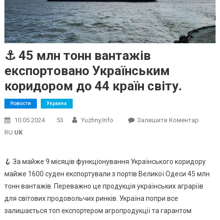
⚓️ 45 млн тонн вантажів
експортовано Українським
коридором до 44 країн світу.
Новости
Украина
On
10.05.2024
53
Yuzhny.info
Залишити Коментар
⚓️
RU
UK
45
Млн
🪝 За майже 9 місяців функціонування Українського коридору
Тонн
майже 1600 суден експортували з портів Великої Одеси 45 млн
Вантаж
тонн вантажів. Переважно це продукція українських аграріїв
Експор
для світових продовольчих ринків. Україна попри все
Україн
Корид
залишається топ експортером агропродукції та гарантом