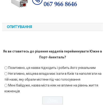
ОПИТУВАННЯ
Як ви ставитесь до рішення нардепів перейменувати Южне в
Порт-Аненталь?
Позитивно, ця назва підходить і робить його унікальним
Негативно, місцева влада має їхати в Київ та наполягати на
тій назві, яку обрали містяни під час голосування
Мені байдуже, назва міста ніяк не вплине на рівень життя
южненців