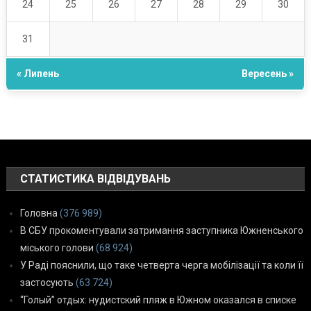
24
25
26
27
28
29
30
31
« Липень
Вересень »
СТАТИСТИКА ВІДВІДУВАНЬ
Головна
(376 989)
В СБУ прокоментували затримання заступника Южненського
міського голови
(68 924)
У Раді пояснили, що таке четверта черга мобілізації та коли її
застосують
(63 724)
“Голый” отдых: нудистский пляж в Южном оказался в списке