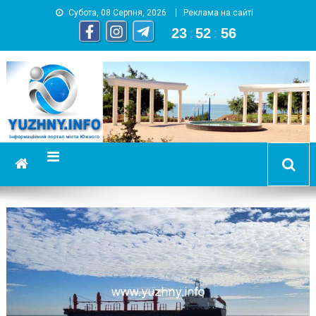
Субота, 08 Серпня, 2026
Реклама на сайті
23
:
52
:
57
YUZHNY.INFO
информационный портал города Южный