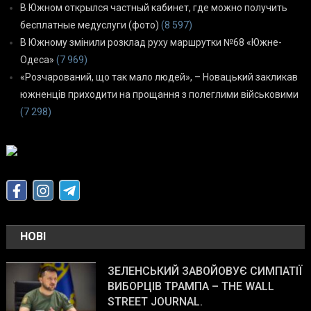
В Южном открылся частный кабинет, где можно получить
бесплатные медуслуги (фото)
(8 597)
В Южному змінили розклад руху маршрутки №68 «Южне-
Одеса»
(7 969)
«Розчарований, що так мало людей», – Новацький закликав
южненців приходити на прощання з полеглими військовими
(7 298)
НОВІ
ЗЕЛЕНСЬКИЙ ЗАВОЙОВУЄ СИМПАТІЇ
ВИБОРЦІВ ТРАМПА – THE WALL
STREET JOURNAL.