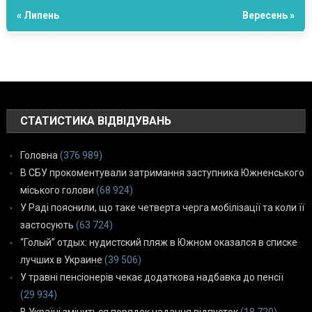
« Липень
Вересень »
СТАТИСТИКА ВІДВІДУВАНЬ
Головна
(376 989)
В СБУ прокоментували затримання заступника Южненського
міського голови
(68 924)
У Раді пояснили, що таке четверта черга мобілізації та коли її
застосують
(63 724)
“Голый” отдых: нудистский пляж в Южном оказался в списке
лучших в Украине
(39 506)
У травні пенсіонерів чекає додаткова надбавка до пенсії
(29 934)
В Україні зміниться порядок надання відпусток
(18 720)