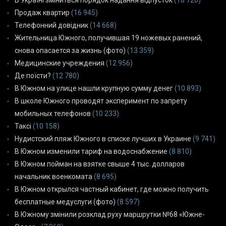
Продаж квартир
(16 945)
Телефонний довідник
(14 668)
Жительница Южного, получившая 19 ножевых ранений,
снова опасается за жизнь (фото)
(13 359)
Медицинские учреждения
(12 956)
Де поїсти?
(12 780)
В Южном на улице нашли крупную сумму денег
(10 893)
В школе Южного проводят эксперимент по запрету
мобильных телефонов
(10 233)
Таксі
(10 158)
Нудистский пляж Южного в списке лучших в Украине
(9 741)
В Южном изменили тариф на водоснабжение
(8 810)
В Южном пойман на взятке свыше 4 тыс. долларов
начальник военкомата
(8 695)
В Южном открылся частный кабинет, где можно получить
бесплатные медуслуги (фото)
(8 597)
В Южному змінили розклад руху маршрутки №68 «Южне-