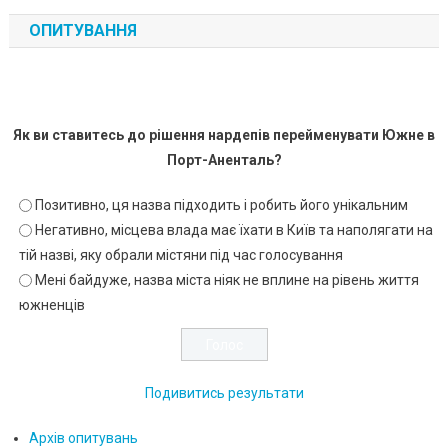
ОПИТУВАННЯ
Як ви ставитесь до рішення нардепів перейменувати Южне в
Порт-Аненталь?
Позитивно, ця назва підходить і робить його унікальним
Негативно, місцева влада має їхати в Київ та наполягати на
тій назві, яку обрали містяни під час голосування
Мені байдуже, назва міста ніяк не вплине на рівень життя
южненців
Подивитись результати
Архів опитувань