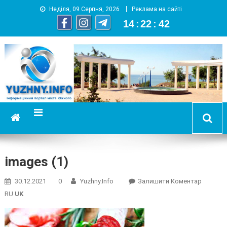
Неділя, 09 Серпня, 2026
Реклама на сайті
14
:
22
:
42
YUZHNY.INFO
информационный портал города Южный
images (1)
On
30.12.2021
0
Yuzhny.info
Залишити Коментар
Images
RU
UK
(1)