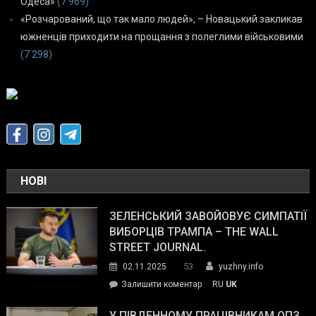
Одеса»
(7 969)
«Розчарований, що так мало людей», – Новацький закликав
южненців приходити на прощання з полеглими військовими
(7 298)
НОВІ
ЗЕЛЕНСЬКИЙ ЗАВОЙОВУЄ СИМПАТІЇ
ВИБОРЦІВ ТРАМПА – THE WALL
STREET JOURNAL.
53
02.11.2025
yuzhny.info
on
Залишити коментар
RU
UK
Зеленський
завойовує
У ПІВДЕННОМУ ПРАЦІВНИКАМ ОПЗ