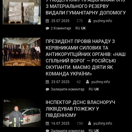
симпатії
З МАТЕРІАЛЬНОГО РЕЗЕРВУ
виборців
ВИДАЛИ ГУМАНІТАРНУ ДОПОМОГУ
Трампа
272
25.07.2025
yuzhny.info
–
до
2 Коментарі
RU
UK
The
У
Wall
Південному
ПРЕЗИДЕНТ ПРОВІВ НАРАДУ З
Street
працівникам
КЕРІВНИКАМИ СИЛОВИХ ТА
Journal.
ОПЗ
АНТИКОРУПЦІЙНИХ ОРГАНІВ: «НАШ
з
СПІЛЬНИЙ ВОРОГ — РОСІЙСЬКІ
матеріального
ОКУПАНТИ. МАЄМО ДІЯТИ ЯК
резерву
КОМАНДА УКРАЇНИ»
видали
62
23.07.2025
yuzhny.info
гуманітарну
on
Залишити коментар
RU
UK
допомогу
Президент
провів
ІНСПЕКТОР ДСНС ВЛАСНОРУЧ
нараду
ЛІКВІДУВАВ ПОЖЕЖУ У
з
ПІВДЕННОМУ
керівниками
150
16.07.2025
yuzhny.info
силових
on
Залишити коментар
RU
UK