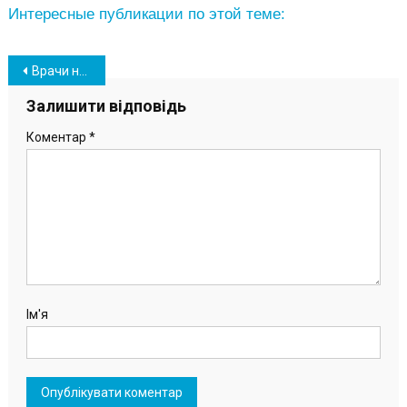
Интересные публикации по этой теме:
Навігація
Врачи назвали самый вредный сорт колбасы
записів
Залишити відповідь
Коментар
*
Ім'я