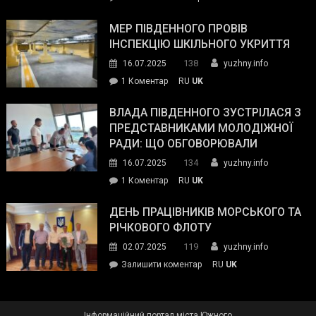
та
Інспектор
антикорупційних
ДСНС
МЕР ПІВДЕННОГО ПРОВІВ
органів:
власноруч
ІНСПЕКЦІЮ ШКІЛЬНОГО УКРИТТЯ
«Наш
ліквідував
спільний
138
16.07.2025
yuzhny.info
пожежу
ворог
до
1 Коментар
RU
UK
у
—
Мер
Південному
російські
Південного
ВЛАДА ПІВДЕННОГО ЗУСТРІЛАСЯ З
окупанти.
провів
ПРЕДСТАВНИКАМИ МОЛОДІЖНОЇ
Маємо
інспекцію
РАДИ: ЩО ОБГОВОРЮВАЛИ
діяти
шкільного
134
16.07.2025
yuzhny.info
як
укриття
команда
до
1 Коментар
RU
UK
України»
Влада
Південного
ДЕНЬ ПРАЦІВНИКІВ МОРСЬКОГО ТА
зустрілася
РІЧКОВОГО ФЛОТУ
з
119
02.07.2025
yuzhny.info
представниками
on
Залишити коментар
RU
UK
молодіжної
День
ради:
працівників
що
морського
обговорювали
Інформаційний портал міста Южного