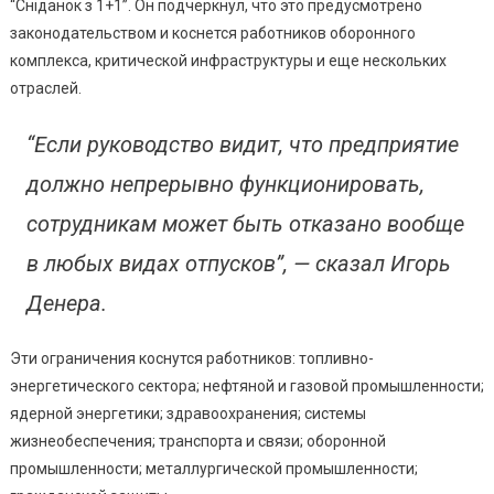
Профессий
“Сніданок з 1+1”. Он подчеркнул, что это предусмотрено
Могут
законодательством и коснется работников оборонного
Отменить
комплекса, критической инфраструктуры и еще нескольких
Отпуска
отраслей.
“Если руководство видит, что предприятие
должно непрерывно функционировать,
сотрудникам может быть отказано вообще
в любых видах отпусков”, — сказал Игорь
Денера.
Эти ограничения коснутся работников: топливно-
энергетического сектора; нефтяной и газовой промышленности;
ядерной энергетики; здравоохранения; системы
жизнеобеспечения; транспорта и связи; оборонной
промышленности; металлургической промышленности;