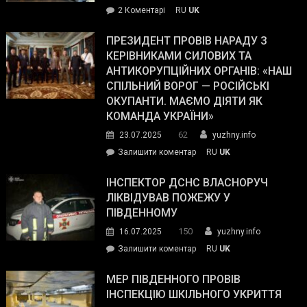
до
2 Коментарі
RU
UK
The
У
Wall
Південному
ПРЕЗИДЕНТ ПРОВІВ НАРАДУ З
Street
працівникам
КЕРІВНИКАМИ СИЛОВИХ ТА
Journal.
ОПЗ
АНТИКОРУПЦІЙНИХ ОРГАНІВ: «НАШ
з
СПІЛЬНИЙ ВОРОГ — РОСІЙСЬКІ
матеріального
ОКУПАНТИ. МАЄМО ДІЯТИ ЯК
резерву
КОМАНДА УКРАЇНИ»
видали
62
23.07.2025
yuzhny.info
гуманітарну
on
Залишити коментар
RU
UK
допомогу
Президент
провів
ІНСПЕКТОР ДСНС ВЛАСНОРУЧ
нараду
ЛІКВІДУВАВ ПОЖЕЖУ У
з
ПІВДЕННОМУ
керівниками
150
16.07.2025
yuzhny.info
силових
on
Залишити коментар
RU
UK
та
Інспектор
антикорупційних
ДСНС
МЕР ПІВДЕННОГО ПРОВІВ
органів:
власноруч
ІНСПЕКЦІЮ ШКІЛЬНОГО УКРИТТЯ
«Наш
ліквідував