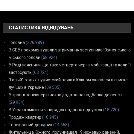
СТАТИСТИКА ВІДВІДУВАНЬ
Головна
(376 989)
В СБУ прокоментували затримання заступника Южненського
міського голови
(68 924)
У Раді пояснили, що таке четверта черга мобілізації та коли її
застосують
(63 724)
“Голый” отдых: нудистский пляж в Южном оказался в списке
лучших в Украине
(39 505)
У травні пенсіонерів чекає додаткова надбавка до пенсії
(29 934)
В Україні зміниться порядок надання відпусток
(18 720)
Продаж квартир
(16 945)
Телефонний довідник
(14 668)
Жительница Южного, получившая 19 ножевых ранений,