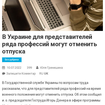
В Украине для представителей
ряда профессий могут отменить
отпуска
Без рубрики
10.07.2022
399
Юля Гринишина
On
Залишити Коментар
RU
UK
В
В Государственной службе Украины по вопросам труда
Украине
рассказали, что для представителей ряда профессий на время
Для
военного положения могут отменить отпуска. Об этом сообщил
Представителей
и. о. председателя Гоструда Игорь Денера в эфире программы
Ряда