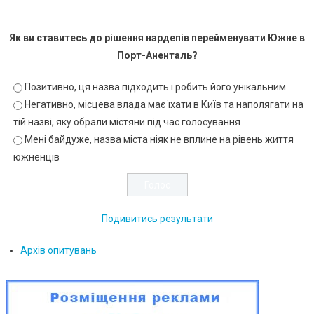
Як ви ставитесь до рішення нардепів перейменувати Южне в
Порт-Аненталь?
Позитивно, ця назва підходить і робить його унікальним
Негативно, місцева влада має їхати в Київ та наполягати на
тій назві, яку обрали містяни під час голосування
Мені байдуже, назва міста ніяк не вплине на рівень життя
южненців
Подивитись результати
Архів опитувань