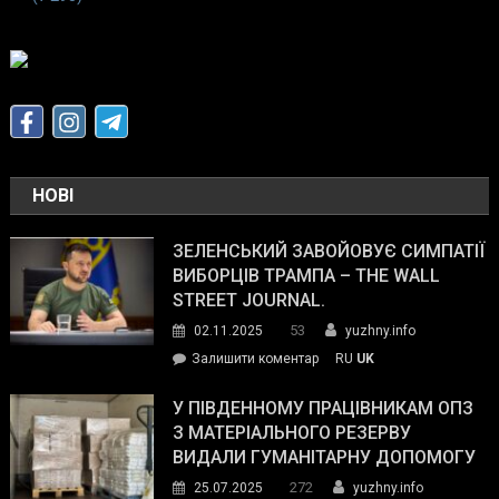
НОВІ
ЗЕЛЕНСЬКИЙ ЗАВОЙОВУЄ СИМПАТІЇ
ВИБОРЦІВ ТРАМПА – THE WALL
STREET JOURNAL.
53
02.11.2025
yuzhny.info
on
Залишити коментар
RU
UK
Зеленський
завойовує
У ПІВДЕННОМУ ПРАЦІВНИКАМ ОПЗ
симпатії
З МАТЕРІАЛЬНОГО РЕЗЕРВУ
виборців
ВИДАЛИ ГУМАНІТАРНУ ДОПОМОГУ
Трампа
272
25.07.2025
yuzhny.info
–