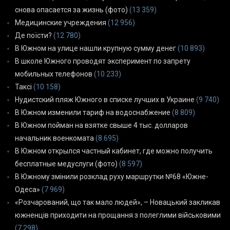
снова опасается за жизнь (фото)
(13 359)
Медицинские учреждения
(12 956)
Де поїсти?
(12 780)
В Южном на улице нашли крупную сумму денег
(10 893)
В школе Южного проводят эксперимент по запрету
мобильных телефонов
(10 233)
Таксі
(10 158)
Нудистский пляж Южного в списке лучших в Украине
(9 740)
В Южном изменили тариф на водоснабжение
(8 809)
В Южном пойман на взятке свыше 4 тыс. долларов
начальник военкомата
(8 695)
В Южном открылся частный кабинет, где можно получить
бесплатные медуслуги (фото)
(8 597)
В Южному змінили розклад руху маршрутки №68 «Южне-
Одеса»
(7 969)
«Розчарований, що так мало людей», – Новацький закликав
южненців приходити на прощання з полеглими військовими
(7 298)