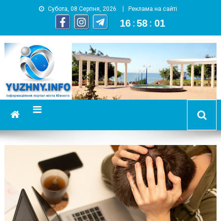
Субота, 08 Серпня, 2026
Реклама на сайті
16
:
58
:
01
YUZHNY.INFO
информационный портал города Южный