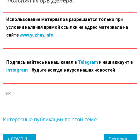
пояснил Игорь Денера.
Использование материалов разрешается только при
условии наличия прямой ссылки на адрес материала на
сайте
www.yuzhny.info.
Подписывайтесь на наш канал в
Telegram
и наш аккаунт в
Instagram
- будьте всегда в курсе наших новостей
399
Интересные публикации по этой теме:
Навігація
COVID-19 не исчез: иммунологи советуют утвердить четвертую дозу вакцинации
Без привязки к праздничным датам в Южном наградили озеленителей за их труд