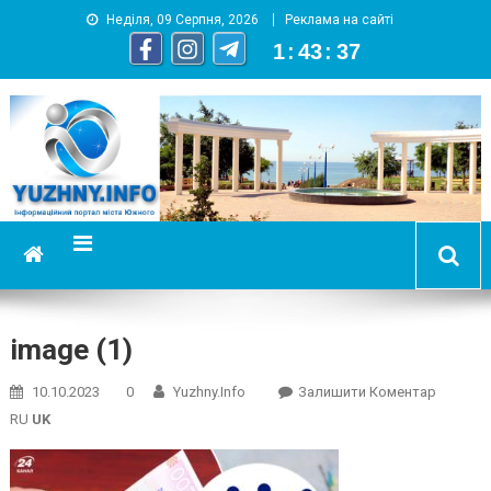
Неділя, 09 Серпня, 2026
Реклама на сайті
1
:
43
:
37
YUZHNY.INFO
информационный портал города Южный
image (1)
On
10.10.2023
0
Yuzhny.info
Залишити Коментар
Image
RU
UK
(1)