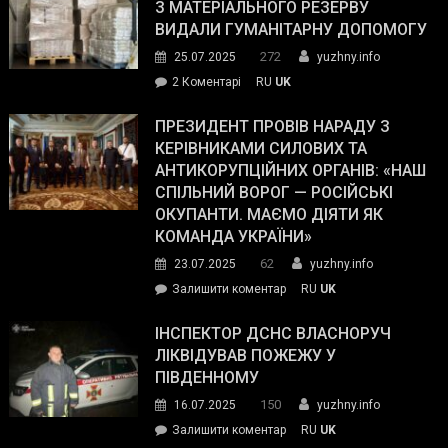
симпатії
З МАТЕРІАЛЬНОГО РЕЗЕРВУ
виборців
ВИДАЛИ ГУМАНІТАРНУ ДОПОМОГУ
Трампа
272
25.07.2025
yuzhny.info
–
до
2 Коментарі
RU
UK
The
У
Wall
Південному
ПРЕЗИДЕНТ ПРОВІВ НАРАДУ З
Street
працівникам
КЕРІВНИКАМИ СИЛОВИХ ТА
Journal.
ОПЗ
АНТИКОРУПЦІЙНИХ ОРГАНІВ: «НАШ
з
СПІЛЬНИЙ ВОРОГ — РОСІЙСЬКІ
матеріального
ОКУПАНТИ. МАЄМО ДІЯТИ ЯК
резерву
КОМАНДА УКРАЇНИ»
видали
62
23.07.2025
yuzhny.info
гуманітарну
on
Залишити коментар
RU
UK
допомогу
Президент
провів
ІНСПЕКТОР ДСНС ВЛАСНОРУЧ
нараду
ЛІКВІДУВАВ ПОЖЕЖУ У
з
ПІВДЕННОМУ
керівниками
150
16.07.2025
yuzhny.info
силових
on
Залишити коментар
RU
UK
та