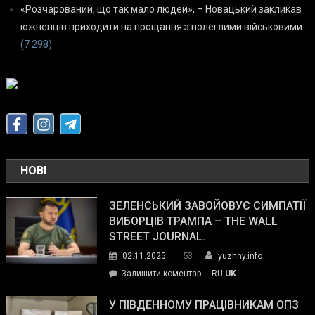
«Розчарований, що так мало людей», – Новацький закликав
южненців приходити на прощання з полеглими військовими
(7 298)
НОВІ
ЗЕЛЕНСЬКИЙ ЗАВОЙОВУЄ СИМПАТІЇ
ВИБОРЦІВ ТРАМПА – THE WALL
STREET JOURNAL.
53
02.11.2025
yuzhny.info
on
Залишити коментар
RU
UK
Зеленський
завойовує
У ПІВДЕННОМУ ПРАЦІВНИКАМ ОПЗ