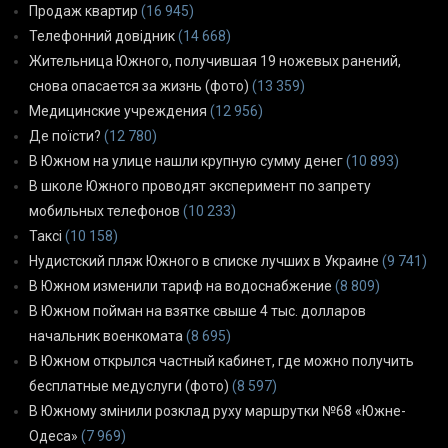
Продаж квартир
(16 945)
Телефонний довідник
(14 668)
Жительница Южного, получившая 19 ножевых ранений,
снова опасается за жизнь (фото)
(13 359)
Медицинские учреждения
(12 956)
Де поїсти?
(12 780)
В Южном на улице нашли крупную сумму денег
(10 893)
В школе Южного проводят эксперимент по запрету
мобильных телефонов
(10 233)
Таксі
(10 158)
Нудистский пляж Южного в списке лучших в Украине
(9 741)
В Южном изменили тариф на водоснабжение
(8 809)
В Южном пойман на взятке свыше 4 тыс. долларов
начальник военкомата
(8 695)
В Южном открылся частный кабинет, где можно получить
бесплатные медуслуги (фото)
(8 597)
В Южному змінили розклад руху маршрутки №68 «Южне-
Одеса»
(7 969)