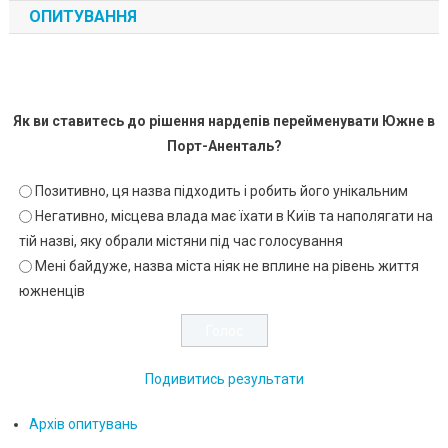
ОПИТУВАННЯ
Як ви ставитесь до рішення нардепів перейменувати Южне в
Порт-Аненталь?
Позитивно, ця назва підходить і робить його унікальним
Негативно, місцева влада має їхати в Київ та наполягати на
тій назві, яку обрали містяни під час голосування
Мені байдуже, назва міста ніяк не вплине на рівень життя
южненців
Подивитись результати
Архів опитувань