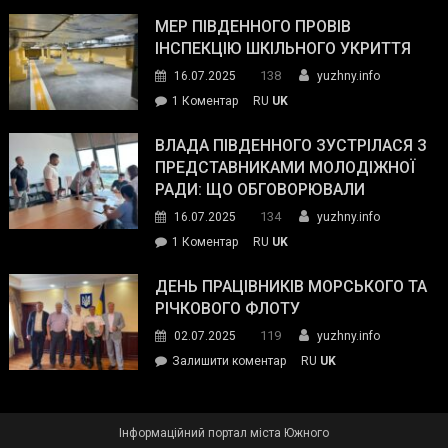
Інспектор
антикорупційних
ДСНС
МЕР ПІВДЕННОГО ПРОВІВ
органів:
власноруч
ІНСПЕКЦІЮ ШКІЛЬНОГО УКРИТТЯ
«Наш
ліквідував
спільний
138
16.07.2025
yuzhny.info
пожежу
ворог
до
1 Коментар
RU
UK
у
—
Мер
Південному
російські
Південного
ВЛАДА ПІВДЕННОГО ЗУСТРІЛАСЯ З
окупанти.
провів
ПРЕДСТАВНИКАМИ МОЛОДІЖНОЇ
Маємо
інспекцію
РАДИ: ЩО ОБГОВОРЮВАЛИ
діяти
шкільного
134
16.07.2025
yuzhny.info
як
укриття
команда
до
1 Коментар
RU
UK
України»
Влада
Південного
ДЕНЬ ПРАЦІВНИКІВ МОРСЬКОГО ТА
зустрілася
РІЧКОВОГО ФЛОТУ
з
119
02.07.2025
yuzhny.info
представниками
on
Залишити коментар
RU
UK
молодіжної
День
ради:
працівників
що
морського
обговорювали
Інформаційний портал міста Южного
та