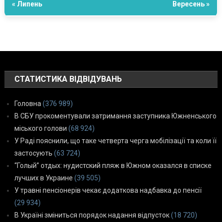
« Липень
Вересень »
СТАТИСТИКА ВІДВІДУВАНЬ
Головна
(376 989)
В СБУ прокоментували затримання заступника Южненського
міського голови
(68 924)
У Раді пояснили, що таке четверта черга мобілізації та коли її
застосують
(63 724)
“Голый” отдых: нудистский пляж в Южном оказался в списке
лучших в Украине
(39 505)
У травні пенсіонерів чекає додаткова надбавка до пенсії
(29 934)
В Україні зміниться порядок надання відпусток
(18 720)