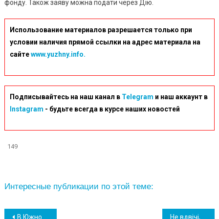
фонду. Також заяву можна подати через Дію.
Использование материалов разрешается только при
условии наличия прямой ссылки на адрес материала на
сайте
www.yuzhny.info.
Подписывайтесь на наш канал в
Telegram
и наш аккаунт в
Instagram
- будьте всегда в курсе наших новостей
149
Интересные публикации по этой теме:
Навігація
В Южному попрощаються з Захисником України Станіславом Годовенко
Не вдвічі, а на на декілька копійок: в “Укренерго” спростували “сенсацію” про підвищення тарифів на електроенергію