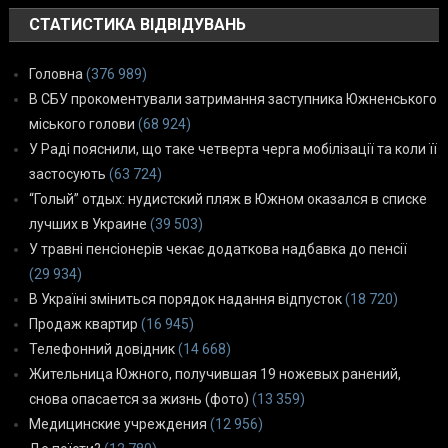
СТАТИСТИКА ВІДВІДУВАНЬ
Головна
(376 989)
В СБУ прокоментували затримання заступника Южненського
міського голови
(68 924)
У Раді пояснили, що таке четверта черга мобілізації та коли її
застосують
(63 724)
“Голый” отдых: нудистский пляж в Южном оказался в списке
лучших в Украине
(39 503)
У травні пенсіонерів чекає додаткова надбавка до пенсії
(29 934)
В Україні зміниться порядок надання відпусток
(18 720)
Продаж квартир
(16 945)
Телефонний довідник
(14 668)
Жительница Южного, получившая 19 ножевых ранений,
снова опасается за жизнь (фото)
(13 359)
Медицинские учреждения
(12 956)