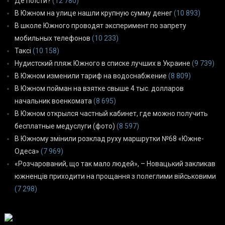
Де поїсти?
(12 780)
В Южном на улице нашли крупную сумму денег
(10 893)
В школе Южного проводят эксперимент по запрету
мобильных телефонов
(10 233)
Таксі
(10 158)
Нудистский пляж Южного в списке лучших в Украине
(9 739)
В Южном изменили тариф на водоснабжение
(8 809)
В Южном пойман на взятке свыше 4 тыс. долларов
начальник военкомата
(8 695)
В Южном открылся частный кабинет, где можно получить
бесплатные медуслуги (фото)
(8 597)
В Южному змінили розклад руху маршрутки №68 «Южне-
Одеса»
(7 969)
«Розчарований, що так мало людей», – Новацький закликав
южненців приходити на прощання з полеглими військовими
(7 298)