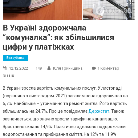
В Україні здорожчала
“комуналка”: як збільшилися
цифри у платіжках
Без рубрики
До
12.12.2022
149
Юля Гринишина
1 Коментар
В
RU
UK
Україні
В Україні зросла вартість комунальних послуг. У листопаді
Здорожч
(порівняно з листопадом-2021) загалом вона здорожчала на
“комуналк
5,7%. Найбільше – утримання та ремонт житла. Його вартість
Як
Збільшил
збільшилась на 24,7%. Про це повідомляє
Держстат
. Також
Цифри
зазначається, що значно зросли тарифи на каналізацію.
У
Зростання склало 14,9%. Практично однаково подорожчали
Платіжка
водопостачання та прибирання сміття. На 12% та 11,9%