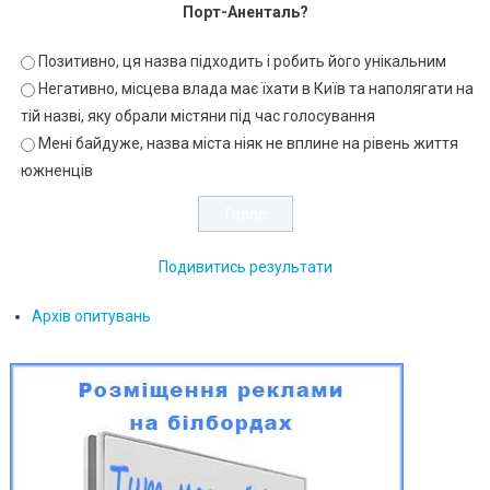
Порт-Аненталь?
Позитивно, ця назва підходить і робить його унікальним
Негативно, місцева влада має їхати в Київ та наполягати на
тій назві, яку обрали містяни під час голосування
Мені байдуже, назва міста ніяк не вплине на рівень життя
южненців
Подивитись результати
Архів опитувань