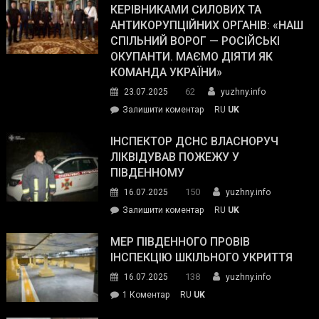
працівникам
КЕРІВНИКАМИ СИЛОВИХ ТА
Journal.
ОПЗ
АНТИКОРУПЦІЙНИХ ОРГАНІВ: «НАШ
з
СПІЛЬНИЙ ВОРОГ — РОСІЙСЬКІ
матеріального
ОКУПАНТИ. МАЄМО ДІЯТИ ЯК
резерву
КОМАНДА УКРАЇНИ»
видали
62
23.07.2025
yuzhny.info
гуманітарну
on
Залишити коментар
RU
UK
допомогу
Президент
провів
ІНСПЕКТОР ДСНС ВЛАСНОРУЧ
нараду
ЛІКВІДУВАВ ПОЖЕЖУ У
з
ПІВДЕННОМУ
керівниками
150
16.07.2025
yuzhny.info
силових
on
Залишити коментар
RU
UK
та
Інспектор
антикорупційних
ДСНС
МЕР ПІВДЕННОГО ПРОВІВ
органів:
власноруч
ІНСПЕКЦІЮ ШКІЛЬНОГО УКРИТТЯ
«Наш
ліквідував
спільний
138
16.07.2025
yuzhny.info
пожежу
ворог
до
1 Коментар
RU
UK
у
—
Мер
Південному
російські