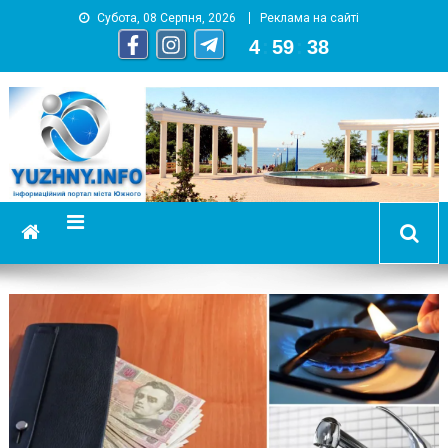
Субота, 08 Серпня, 2026
Реклама на сайті
4
:
59
:
38
YUZHNY.INFO
информационный портал города Южный