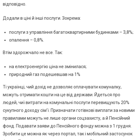
відповідно.
Додали в ціні й інші послуги. Зокрема:
послуги з управління багатоквартирними будинками – 3,8%;
опалення – 0,8%.
Втім здорожчало не все. Так:
на електроенергію ціна не змінилася;
природний газ подешевшав на 1%
Ті українці, чий дохід не дозволяє оплачувати комуналку,
можуть отримати кошти на це від держави. Йдеться про
людей, чиї витрати на комунальні послуги перевищують 20%
сукупного доходу сім’ї. Призначати готівкові виплати за новими
правилами можуть не лише органи соцзахисту, а й Пенсійний
фонд. Подавати заяви до Пенсійного фонду можна з 1 грудня.
Зробити це можна як через портал, так і мобільний застосунок