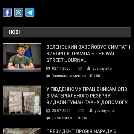
НОВІ
ЗЕЛЕНСЬКИЙ ЗАВОЙОВУЄ СИМПАТІЇ
ВИБОРЦІВ ТРАМПА – THE WALL
STREET JOURNAL.
53
02.11.2025
yuzhny.info
on
Залишити коментар
RU
UK
Зеленський
завойовує
У ПІВДЕННОМУ ПРАЦІВНИКАМ ОПЗ
симпатії
З МАТЕРІАЛЬНОГО РЕЗЕРВУ
виборців
ВИДАЛИ ГУМАНІТАРНУ ДОПОМОГУ
Трампа
272
25.07.2025
yuzhny.info
–
до
2 Коментарі
RU
UK
The
У
Wall
Південному
ПРЕЗИДЕНТ ПРОВІВ НАРАДУ З
Street