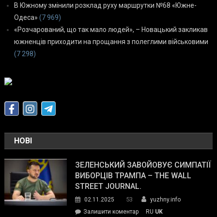
В Южному змінили розклад руху маршрутки №68 «Южне-
Одеса»
(7 969)
«Розчарований, що так мало людей», – Новацький закликав
южненців приходити на прощання з полеглими військовими
(7 298)
НОВІ
ЗЕЛЕНСЬКИЙ ЗАВОЙОВУЄ СИМПАТІЇ
ВИБОРЦІВ ТРАМПА – THE WALL
STREET JOURNAL.
53
02.11.2025
yuzhny.info
on
Залишити коментар
RU
UK