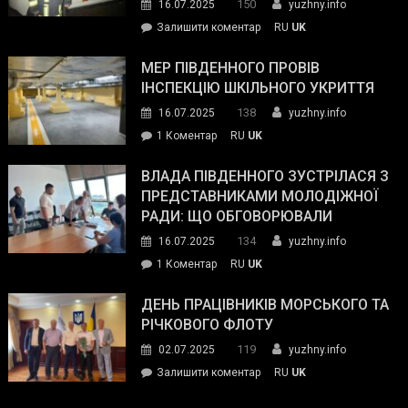
150
16.07.2025
yuzhny.info
силових
on
Залишити коментар
RU
UK
та
Інспектор
антикорупційних
ДСНС
МЕР ПІВДЕННОГО ПРОВІВ
органів:
власноруч
ІНСПЕКЦІЮ ШКІЛЬНОГО УКРИТТЯ
«Наш
ліквідував
спільний
138
16.07.2025
yuzhny.info
пожежу
ворог
до
1 Коментар
RU
UK
у
—
Мер
Південному
російські
Південного
ВЛАДА ПІВДЕННОГО ЗУСТРІЛАСЯ З
окупанти.
провів
ПРЕДСТАВНИКАМИ МОЛОДІЖНОЇ
Маємо
інспекцію
РАДИ: ЩО ОБГОВОРЮВАЛИ
діяти
шкільного
134
16.07.2025
yuzhny.info
як
укриття
команда
до
1 Коментар
RU
UK
України»
Влада
Південного
ДЕНЬ ПРАЦІВНИКІВ МОРСЬКОГО ТА
зустрілася
РІЧКОВОГО ФЛОТУ
з
119
02.07.2025
yuzhny.info
представниками
on
Залишити коментар
RU
UK
молодіжної
День
ради: