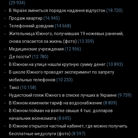
(29 934)
В Україні зміниться порядок надання відпусток
(18 720)
Продаж квартир
(16 945)
Телефонний довідник
(14 668)
Жительница Южного, получившая 19 ножевых ранений,
снова опасается за жизнь (фото)
(13 359)
Медицинские учреждения
(12 956)
Де поїсти?
(12 780)
В Южном на улице нашли крупную сумму денег
(10 893)
В школе Южного проводят эксперимент по запрету
мобильных телефонов
(10 233)
Таксі
(10 158)
Нудистский пляж Южного в списке лучших в Украине
(9 739)
В Южном изменили тариф на водоснабжение
(8 809)
В Южном пойман на взятке свыше 4 тыс. долларов
начальник военкомата
(8 695)
В Южном открылся частный кабинет, где можно получить
бесплатные медуслуги (фото)
(8 597)