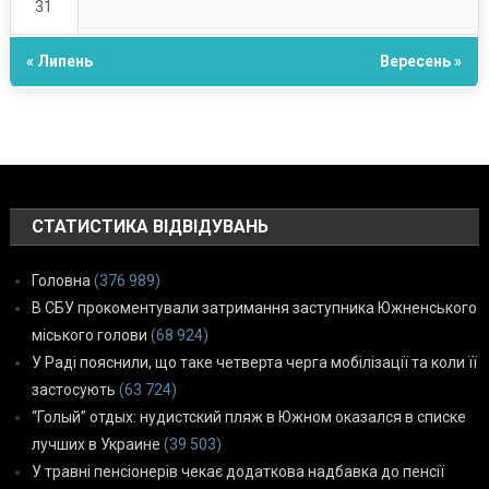
31
« Липень
Вересень »
СТАТИСТИКА ВІДВІДУВАНЬ
Головна
(376 989)
В СБУ прокоментували затримання заступника Южненського
міського голови
(68 924)
У Раді пояснили, що таке четверта черга мобілізації та коли її
застосують
(63 724)
“Голый” отдых: нудистский пляж в Южном оказался в списке
лучших в Украине
(39 503)
У травні пенсіонерів чекає додаткова надбавка до пенсії