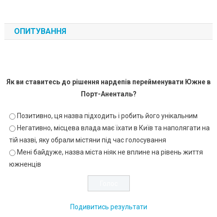
ОПИТУВАННЯ
Як ви ставитесь до рішення нардепів перейменувати Южне в
Порт-Аненталь?
Позитивно, ця назва підходить і робить його унікальним
Негативно, місцева влада має їхати в Київ та наполягати на
тій назві, яку обрали містяни під час голосування
Мені байдуже, назва міста ніяк не вплине на рівень життя
южненців
Подивитись результати