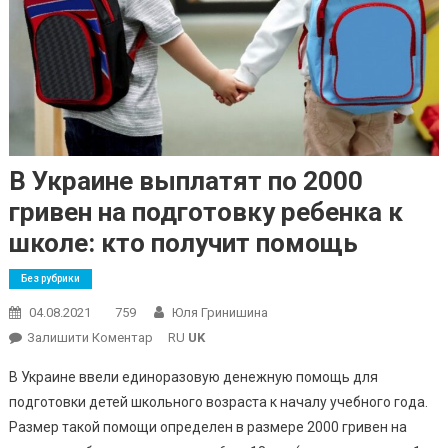
В Украине выплатят по 2000
гривен на подготовку ребенка к
школе: кто получит помощь
Без рубрики
04.08.2021
759
Юля Гринишина
On
Залишити Коментар
RU
UK
В
В Украине ввели единоразовую денежную помощь для
Украине
подготовки детей школьного возраста к началу учебного года.
Выплатят
Размер такой помощи определен в размере 2000 гривен на
По