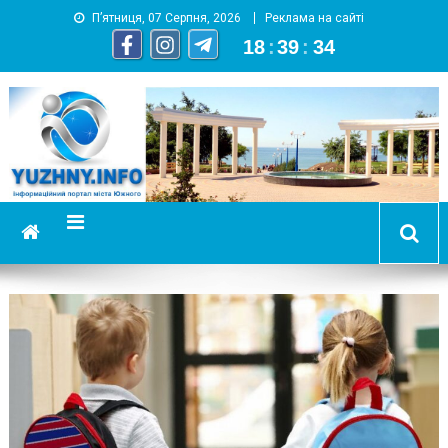
П’ятниця, 07 Серпня, 2026
Реклама на сайті
18
:
39
:
35
YUZHNY.INFO
информационный портал города Южный