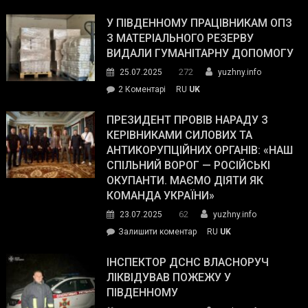
Зеленський
завойовує
У ПІВДЕННОМУ ПРАЦІВНИКАМ ОПЗ
симпатії
З МАТЕРІАЛЬНОГО РЕЗЕРВУ
виборців
ВИДАЛИ ГУМАНІТАРНУ ДОПОМОГУ
Трампа
272
25.07.2025
yuzhny.info
–
до
2 Коментарі
RU
UK
The
У
Wall
Південному
ПРЕЗИДЕНТ ПРОВІВ НАРАДУ З
Street
працівникам
КЕРІВНИКАМИ СИЛОВИХ ТА
Journal.
ОПЗ
АНТИКОРУПЦІЙНИХ ОРГАНІВ: «НАШ
з
СПІЛЬНИЙ ВОРОГ — РОСІЙСЬКІ
матеріального
ОКУПАНТИ. МАЄМО ДІЯТИ ЯК
резерву
КОМАНДА УКРАЇНИ»
видали
62
23.07.2025
yuzhny.info
гуманітарну
on
Залишити коментар
RU
UK
допомогу
Президент
провів
ІНСПЕКТОР ДСНС ВЛАСНОРУЧ
нараду
ЛІКВІДУВАВ ПОЖЕЖУ У
з
ПІВДЕННОМУ
керівниками