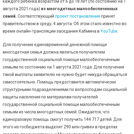
каждого ребенка возрастом от 6 до 18 лет (по состоянию на 1
2000
Гривен
августа 2021 года)
из многодетных малообеспеченных
На
семей.
Соответствующий
проект постановления
принят
Подготовку
правительством в среду, 4 августа. Об этом стало известно во
Ребенка
время онлайн-трансляции заседания Кабмина в
YouTube
.
К
Школе:
Для получения единовременной денежной помощи
Кто
многодетная семья должна являться получателем
Получит
государственной социальной помощи малообеспеченным
Помощь
семьям по состоянию на 1 августа 2021 года. Для получения
такой выплаты заявителю не нужно будет никуда обращаться
самостоятельно. Помощь предоставится автоматически
структурными подразделениями по вопросподам социальной
защиты населения по материалам получателей
государственной социальной помощи малообеспеченным
семьям из числа многодетных семей. Ожидается, что
единоразовую помощь смогут получить 144 717 детей. Для
этого из госбюджета выделят 290 млн гривен в пределах