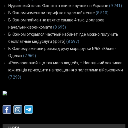
Нудистский пляж Южного в списке лучших в Украине
(9 741)
В Южном изменили тариф на водоснабжение
(8 810)
В Южном пойман на взятке свыше 4 тыс. долларов
начальник военкомата
(8 695)
В Южном открылся частный кабинет, где можно получить
бесплатные медуслуги (фото)
(8 597)
В Южному змінили розклад руху маршрутки №68 «Южне-
Одеса»
(7 969)
«Розчарований, що так мало людей», – Новацький закликав
южненців приходити на прощання з полеглими військовими
(7 298)