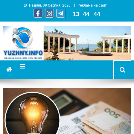
Неділя, 09 Серпня, 2026
Реклама на сайті
13
:
44
:
45
YUZHNY.INFO
информационный портал города Южный