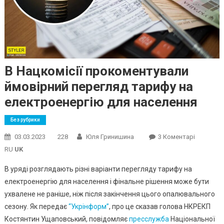
В Нацкомісії прокоментували
ймовірний перегляд тарифу на
електроенергію для населення
Без рубрики
До
03.03.2023
228
Юля Гринишина
3 Коментарі
В
RU
UK
Нацкомісі
В уряді розглядають різні варіанти перегляду тарифу на
Прокоме
електроенергію для населення і фінальне рішення може бути
Ймовірни
ухвалене не раніше, ніж після закінчення цього опалювального
Перегляд
Тарифу
сезону. Як передає
“Укрінформ”
, про це сказав голова НКРЕКП
На
Костянтин Ущаповський, повідомляє
пресслужба
Національної