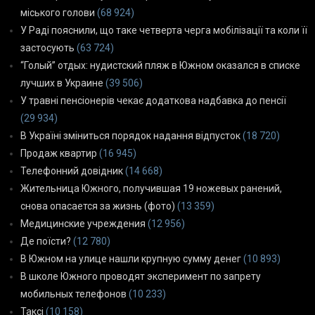
міського голови
(68 924)
У Раді пояснили, що таке четверта черга мобілізації та коли її
застосують
(63 724)
“Голый” отдых: нудистский пляж в Южном оказался в списке
лучших в Украине
(39 506)
У травні пенсіонерів чекає додаткова надбавка до пенсії
(29 934)
В Україні зміниться порядок надання відпусток
(18 720)
Продаж квартир
(16 945)
Телефонний довідник
(14 668)
Жительница Южного, получившая 19 ножевых ранений,
снова опасается за жизнь (фото)
(13 359)
Медицинские учреждения
(12 956)
Де поїсти?
(12 780)
В Южном на улице нашли крупную сумму денег
(10 893)
В школе Южного проводят эксперимент по запрету
мобильных телефонов
(10 233)
Таксі
(10 158)