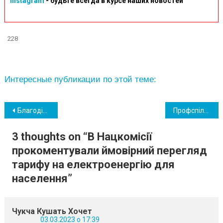
Instagram
- будьте всегда в курсе наших новостей
228
Интересные публикации по этой теме:
Навігація
Благодійний проєкт: в Южному відкрили «Палатку Божої підтримки»
Профспілки висловилися про законодавче скасування свят 8 березня, 1 та 9 травня
записів
3 thoughts on “
В Нацкомісії
прокоментували ймовірний перегляд
тарифу на електроенергію для
населення
”
Чукча Кушать Хочет
03.03.2023 о 17:39