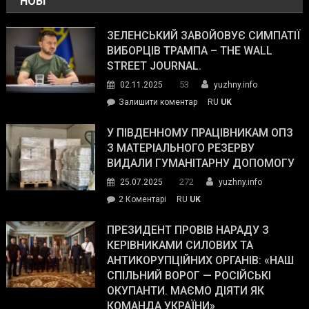
НОВІ
ЗЕЛЕНСЬКИЙ ЗАВОЙОВУЄ СИМПАТІЇ
ВИБОРЦІВ ТРАМПА – THE WALL
STREET JOURNAL.
53
02.11.2025
yuzhny.info
on
Залишити коментар
RU
UK
Зеленський
завойовує
У ПІВДЕННОМУ ПРАЦІВНИКАМ ОПЗ
симпатії
З МАТЕРІАЛЬНОГО РЕЗЕРВУ
виборців
ВИДАЛИ ГУМАНІТАРНУ ДОПОМОГУ
Трампа
272
25.07.2025
yuzhny.info
–
до
2 Коментарі
RU
UK
The
У
Wall
Південному
ПРЕЗИДЕНТ ПРОВІВ НАРАДУ З
Street
працівникам
КЕРІВНИКАМИ СИЛОВИХ ТА
Journal.
ОПЗ
АНТИКОРУПЦІЙНИХ ОРГАНІВ: «НАШ
з
СПІЛЬНИЙ ВОРОГ — РОСІЙСЬКІ
матеріального
ОКУПАНТИ. МАЄМО ДІЯТИ ЯК
резерву
КОМАНДА УКРАЇНИ»