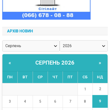
АРХІВ НОВИН
СЕРПЕНЬ 2026
«
»
ПН
ВТ
СР
ЧТ
ПТ
СБ
НД
2
1
9
3
4
5
6
7
8