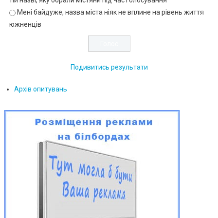
Мені байдуже, назва міста ніяк не вплине на рівень життя
южненців
Подивитись результати
Архів опитувань