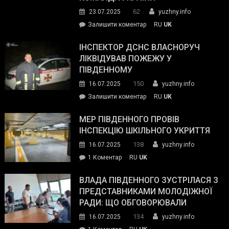
видали
62
23.07.2025
yuzhny.info
гуманітарну
on
Залишити коментар
RU
UK
допомогу
Президент
провів
ІНСПЕКТОР ДСНС ВЛАСНОРУЧ
нараду
ЛІКВІДУВАВ ПОЖЕЖУ У
з
ПІВДЕННОМУ
керівниками
150
16.07.2025
yuzhny.info
силових
on
Залишити коментар
RU
UK
та
Інспектор
антикорупційних
ДСНС
МЕР ПІВДЕННОГО ПРОВІВ
органів:
власноруч
ІНСПЕКЦІЮ ШКІЛЬНОГО УКРИТТЯ
«Наш
ліквідував
спільний
138
16.07.2025
yuzhny.info
пожежу
ворог
до
1 Коментар
RU
UK
у
—
Мер
Південному
російські
Південного
ВЛАДА ПІВДЕННОГО ЗУСТРІЛАСЯ З
окупанти.
провів
ПРЕДСТАВНИКАМИ МОЛОДІЖНОЇ
Маємо
інспекцію
РАДИ: ЩО ОБГОВОРЮВАЛИ
діяти
шкільного
134
16.07.2025
yuzhny.info
як
укриття
команда
до