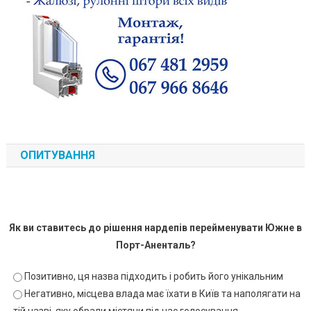
ОПИТУВАННЯ
Як ви ставитесь до рішення нардепів перейменувати Южне в
Порт-Аненталь?
Позитивно, ця назва підходить і робить його унікальним
Негативно, місцева влада має їхати в Київ та наполягати на
тій назві, яку обрали містяни під час голосування