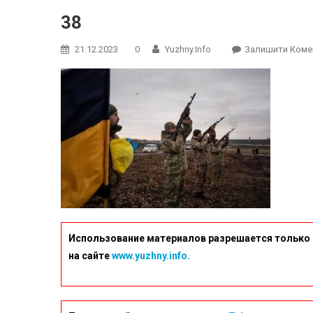
38
21.12.2023
0
Yuzhny.info
Залишити Коме
Использование материалов разрешается только 
на сайте
www.yuzhny.info.