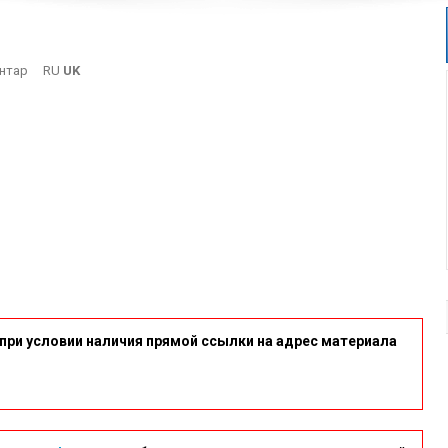
On
нтар
RU
UK
38
при условии наличия прямой ссылки на адрес материала