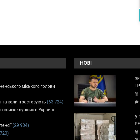
НОВІ
ЗЕ
ТР
енського міського голови
ї та коли її застосують
(63 724)
 в списке лучших в Украине
У 
Р
пенсії
(29 934)
 720)