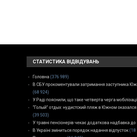
СТАТИСТИКА ВІДВІДУВАНЬ
Головна
(376 989)
В СБУ прокоментували затримання заступника Южн
(68 924)
У Раді пояснили, що таке четверта черга мобілізаці
“Голый” отдых: нудистский пляж в Южном оказался
(39 503)
У травні пенсіонерів чекає додаткова надбавка до 
В Україні зміниться порядок надання відпусток
(18