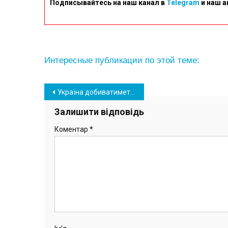
Подписывайтесь на наш канал в
Telegram
и наш а
Интересные публикации по этой теме:
Навігація
Україна добиватиметься повернення чоловіків з-за кордону для мобілізації
записів
Залишити відповідь
Коментар
*