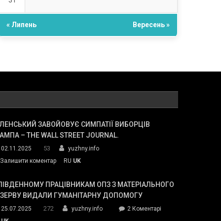
31
« Липень
Вересень »
ЛЕНСЬКИЙ ЗАВОЙОВУЄ СИМПАТІЇ ВИБОРЦІВ
АМПА – THE WALL STREET JOURNAL.
53
02.11.2025
yuzhny.info
on
Залишити коментар
RU
UK
Зеленський
завойовує
ПІВДЕННОМУ ПРАЦІВНИКАМ ОПЗ З МАТЕРІАЛЬНОГО
симпатії
ЕЗЕРВУ ВИДАЛИ ГУМАНІТАРНУ ДОПОМОГУ
виборців
272
до
25.07.2025
yuzhny.info
2 Коментарі
Трампа
У