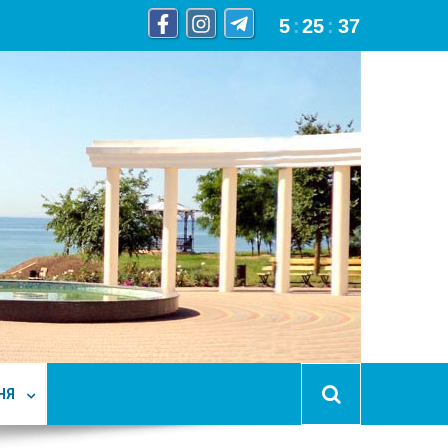
5
:
25
:
38
НЯ