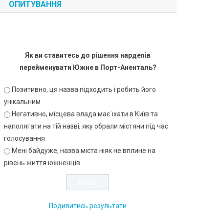
ОПИТУВАННЯ
Як ви ставитесь до рішення нардепів
перейменувати Южне в Порт-Аненталь?
Позитивно, ця назва підходить і робить його
унікальним
Негативно, місцева влада має їхати в Київ та
наполягати на тій назві, яку обрали містяни під час
голосування
Мені байдуже, назва міста ніяк не вплине на
рівень життя южненців
Подивитись результати