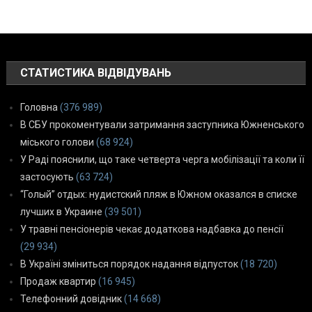
СТАТИСТИКА ВІДВІДУВАНЬ
Головна
(376 989)
В СБУ прокоментували затримання заступника Южненського
міського голови
(68 924)
У Раді пояснили, що таке четверта черга мобілізації та коли її
застосують
(63 724)
“Голый” отдых: нудистский пляж в Южном оказался в списке
лучших в Украине
(39 501)
У травні пенсіонерів чекає додаткова надбавка до пенсії
(29 934)
В Україні зміниться порядок надання відпусток
(18 720)
Продаж квартир
(16 945)
Телефонний довідник
(14 668)