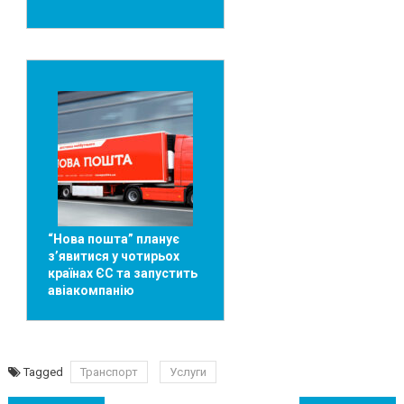
“Нова пошта” планує
зʼявитися у чотирьох
країнах ЄС та запустить
авіакомпанію
Tagged
Транспорт
Услуги