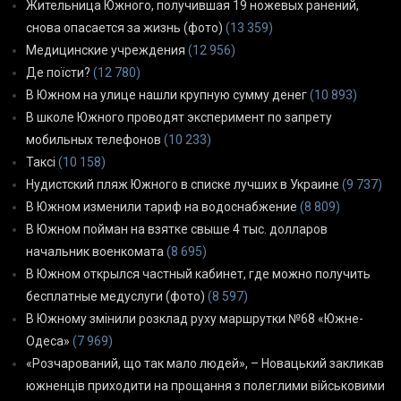
Жительница Южного, получившая 19 ножевых ранений,
снова опасается за жизнь (фото)
(13 359)
Медицинские учреждения
(12 956)
Де поїсти?
(12 780)
В Южном на улице нашли крупную сумму денег
(10 893)
В школе Южного проводят эксперимент по запрету
мобильных телефонов
(10 233)
Таксі
(10 158)
Нудистский пляж Южного в списке лучших в Украине
(9 737)
В Южном изменили тариф на водоснабжение
(8 809)
В Южном пойман на взятке свыше 4 тыс. долларов
начальник военкомата
(8 695)
В Южном открылся частный кабинет, где можно получить
бесплатные медуслуги (фото)
(8 597)
В Южному змінили розклад руху маршрутки №68 «Южне-
Одеса»
(7 969)
«Розчарований, що так мало людей», – Новацький закликав
южненців приходити на прощання з полеглими військовими