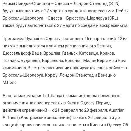
Рейсы Лондон-Станстед – Одесса – Лондон-Станстед (STN)
Две
Других
будут выполняться с 27 марта по средам и воскресеньям. Рейсы
Авиакомпании
Брюссель-Шарлеруа – Одесса – Брюссель-Шарлеруа (CRL)
–
также будут выполняться с 27 марта по средам и воскресеньям.
Вводят
Ограничения
Программа Ryanair из Одессы составляет 16 направлений. 12 из
них уже выполняются в зимнем расписании: это Берлин,
Дюссельдорф Веце, Вроцлав, Гданьск, Катовице, Краков,
Познань, Будапешт, Барселона, Болонья, Милан Бергамо и Рим
Фьюмичино. В летнем расписании планируются еще 4 рейса – в
Брюссель-Шерлеруа, Корфу, Лондон-Станстед и Венецию
М.Поло.
А вот авиакомпания Lufthansa (Германия) ввела временные
ограничения на авиаперелеты в Киев и Одессу. Период
действия ограничений — с 21 февраля по 28 февраля. Austrian
Airlines («Австрийские авиалинии») также с 20 февраля и до
конца февраля приостанавливают полеты в Киев и в Одессу. Об