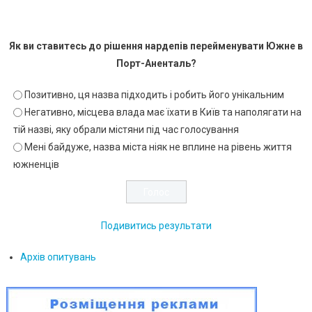
Як ви ставитесь до рішення нардепів перейменувати Южне в
Порт-Аненталь?
Позитивно, ця назва підходить і робить його унікальним
Негативно, місцева влада має їхати в Київ та наполягати на
тій назві, яку обрали містяни під час голосування
Мені байдуже, назва міста ніяк не вплине на рівень життя
южненців
Подивитись результати
Архів опитувань