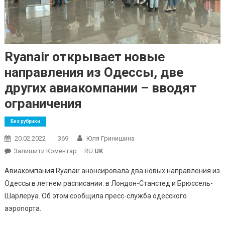
Ryanair открывает новые
направления из Одессы, две
других авиакомпании – вводят
ограничения
Без рубрики
20.02.2022
369
Юля Гринишина
On
Залишити Коментар
RU
UK
Ryanair
Авиакомпания Ryanair анонсировала два новых направления из
Открывает
Одессы в летнем расписании: в Лондон-Станстед и Брюссель-
Новые
Шарлеруа. Об этом сообщила пресс-служба одесского
Направления
аэропорта.
Из
Одессы,