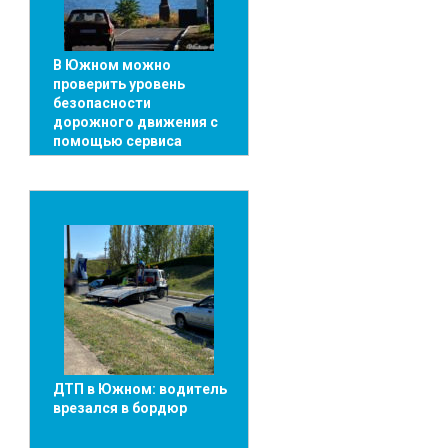
В Южном можно
проверить уровень
безопасности
дорожного движения с
помощью сервиса
ДТП в Южном: водитель
врезался в бордюр