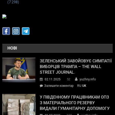
(7 298)
НОВІ
ЗЕЛЕНСЬКИЙ ЗАВОЙОВУЄ СИМПАТІЇ
ВИБОРЦІВ ТРАМПА – THE WALL
STREET JOURNAL.
52
02.11.2025
yuzhny.info
on
Залишити коментар
RU
UK
Зеленський
завойовує
У ПІВДЕННОМУ ПРАЦІВНИКАМ ОПЗ
симпатії
З МАТЕРІАЛЬНОГО РЕЗЕРВУ
виборців
ВИДАЛИ ГУМАНІТАРНУ ДОПОМОГУ
Трампа