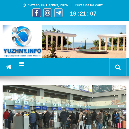
Четвер, 06 Серпня, 2026
Реклама на сайті
19
:
21
:
08
YUZHNY.INFO
информационный портал города Южный