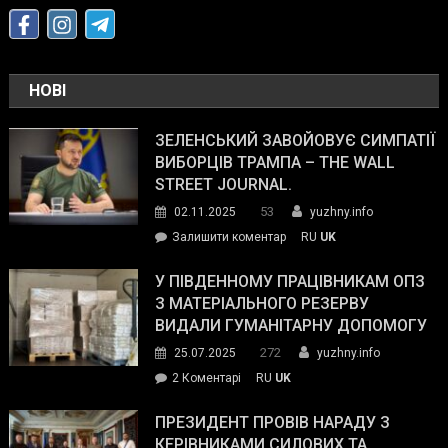
НОВІ
ЗЕЛЕНСЬКИЙ ЗАВОЙОВУЄ СИМПАТІЇ
ВИБОРЦІВ ТРАМПА – THE WALL
STREET JOURNAL.
53
02.11.2025
yuzhny.info
on
Залишити коментар
RU
UK
Зеленський
завойовує
У ПІВДЕННОМУ ПРАЦІВНИКАМ ОПЗ
симпатії
З МАТЕРІАЛЬНОГО РЕЗЕРВУ
виборців
ВИДАЛИ ГУМАНІТАРНУ ДОПОМОГУ
Трампа
272
25.07.2025
yuzhny.info
–
до
2 Коментарі
RU
UK
The
У
Wall
Південному
ПРЕЗИДЕНТ ПРОВІВ НАРАДУ З
Street
працівникам
КЕРІВНИКАМИ СИЛОВИХ ТА
Journal.