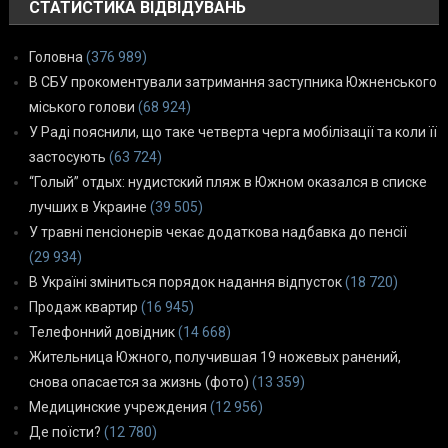
СТАТИСТИКА ВІДВІДУВАНЬ
Головна
(376 989)
В СБУ прокоментували затримання заступника Южненського
міського голови
(68 924)
У Раді пояснили, що таке четверта черга мобілізації та коли її
застосують
(63 724)
“Голый” отдых: нудистский пляж в Южном оказался в списке
лучших в Украине
(39 505)
У травні пенсіонерів чекає додаткова надбавка до пенсії
(29 934)
В Україні зміниться порядок надання відпусток
(18 720)
Продаж квартир
(16 945)
Телефонний довідник
(14 668)
Жительница Южного, получившая 19 ножевых ранений,
снова опасается за жизнь (фото)
(13 359)
Медицинские учреждения
(12 956)
Де поїсти?
(12 780)