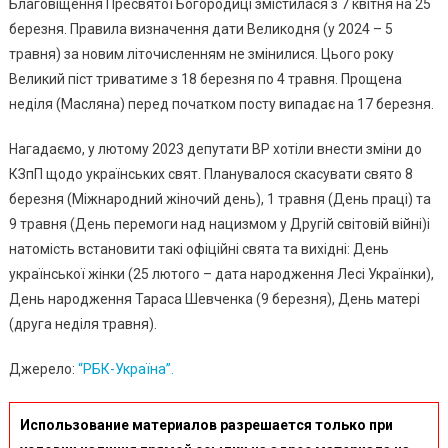
Благовіщення Пресвятої Богородиці змістилася з 7 квітня на 25
березня. Правила визначення дати Великодня (у 2024 – 5
травня) за новим літочисленням не змінилися. Цього року
Великий піст триватиме з 18 березня по 4 травня. Прощена
неділя (Масляна) перед початком посту випадає на 17 березня.
Нагадаємо, у лютому 2023 депутати ВР хотіли внести зміни до
КЗпП щодо українських свят. Планувалося скасувати свято 8
березня (Міжнародний жіночий день), 1 травня (День праці) та
9 травня (День перемоги над нацизмом у Другій світовій війні)і
натомість встановити такі офіційні свята та вихідні: День
української жінки (25 лютого – дата народження Лесі Українки),
День народження Тараса Шевченка (9 березня), День матері
(друга неділя травня).
Джерело:
“РБК-Україна”.
Использование материалов разрешается только при