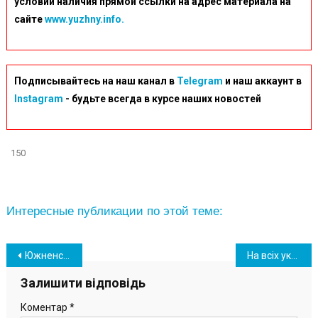
условии наличия прямой ссылки на адрес материала на
сайте
www.yuzhny.info.
Подписывайтесь на наш канал в
Telegram
и наш аккаунт в
Instagram
- будьте всегда в курсе наших новостей
150
Интересные публикации по этой теме:
Навігація
Южненський борець став призером Всеукраїнського турніру в Полтаві
На всіх українських товарах: як виглядатиме нова торгова марка “Зроблено в Україні”
записів
Залишити відповідь
Коментар
*