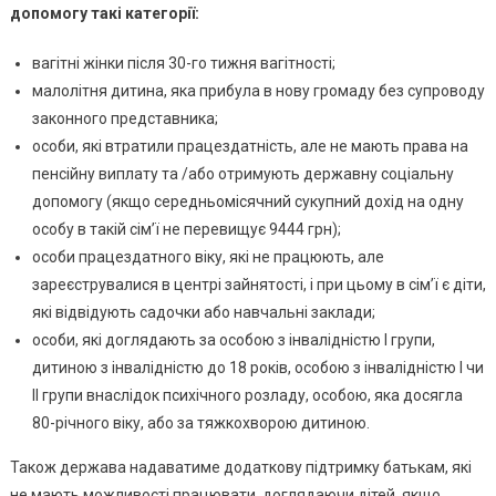
допомогу такі категорії:
вагітні жінки після 30-го тижня вагітності;
малолітня дитина, яка прибула в нову громаду без супроводу
законного представника;
особи, які втратили працездатність, але не мають права на
пенсійну виплату та /або отримують державну соціальну
допомогу (якщо середньомісячний сукупний дохід на одну
особу в такій сім’ї не перевищує 9444 грн);
особи працездатного віку, які не працюють, але
зареєструвалися в центрі зайнятості, і при цьому в сім’ї є діти,
які відвідують садочки або навчальні заклади;
особи, які доглядають за особою з інвалідністю I групи,
дитиною з інвалідністю до 18 років, особою з інвалідністю I чи
II групи внаслідок психічного розладу, особою, яка досягла
80-річного віку, або за тяжкохворою дитиною.
Також держава надаватиме додаткову підтримку
батькам, які
не мають можливості працювати, доглядаючи дітей, якщо