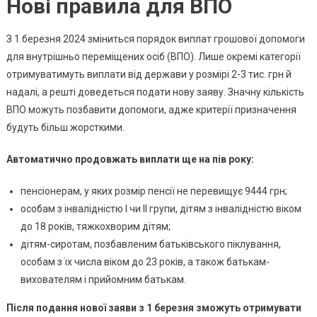
Нові правила для ВПО
З 1 березня 2024 зміниться порядок виплат грошової допомоги
для внутрішньо переміщених осіб (ВПО). Лише окремі категорії
отримуватимуть виплати від держави у розмірі 2-3 тис. грн й
надалі, а решті доведеться подати нову заяву. Значну кількість
ВПО можуть позбавити допомоги, адже критерії призначення
будуть більш жорсткими.
Автоматично продовжать виплати ще на пів року:
пенсіонерам, у яких розмір пенсії не перевищує 9444 грн;
особам з інвалідністю I чи II групи, дітям з інвалідністю віком
до 18 років, тяжкохворим дітям;
дітям-сиротам, позбавленим батьківського піклування,
особам з їх числа віком до 23 років, а також батькам-
вихователям і прийомним батькам.
Після подання нової заяви
з 1 березня зможуть отримувати