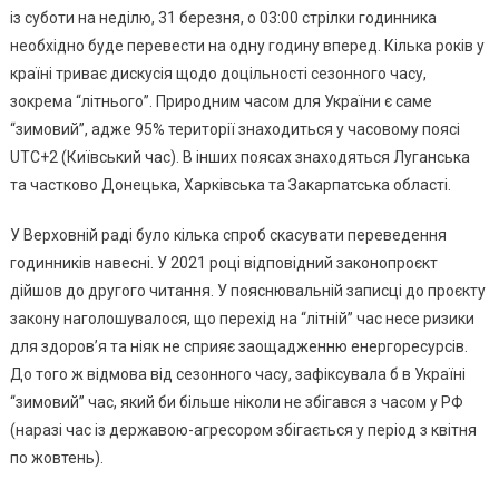
із суботи на неділю, 31 березня, о 03:00 стрілки годинника
необхідно буде перевести на одну годину вперед. Кілька років у
країні триває дискусія щодо доцільності сезонного часу,
зокрема “літнього”. Природним часом для України є саме
“зимовий”, адже 95% території знаходиться у часовому поясі
UTС+2 (Київський час). В інших поясах знаходяться Луганська
та частково Донецька, Харківська та Закарпатська області.
У Верховній раді було кілька спроб скасувати переведення
годинників навесні. У 2021 році відповідний законопроєкт
дійшов до другого читання. У пояснювальній записці до проєкту
закону наголошувалося, що перехід на “літній” час несе ризики
для здоров’я та ніяк не сприяє заощадженню енергоресурсів.
До того ж відмова від сезонного часу, зафіксувала б в Україні
“зимовий” час, який би більше ніколи не збігався з часом у РФ
(наразі час із державою-агресором збігається у період з квітня
по жовтень).