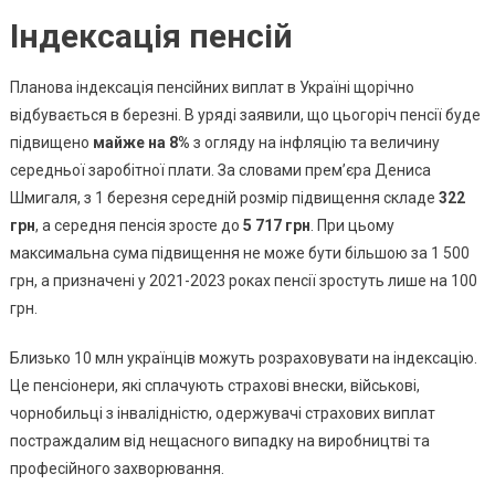
Для
Індексація пенсій
ВПО:
Що
Зміниться
Планова індексація пенсійних виплат в Україні щорічно
З
відбувається в березні. В уряді заявили, що цьогоріч пенсії буде
1
підвищено
майже на 8%
з огляду на інфляцію та величину
Березня
середньої заробітної плати. За словами прем’єра Дениса
Шмигаля, з 1 березня середній розмір підвищення складе
322
грн
, а середня пенсія зросте до
5 717 грн
. При цьому
максимальна сума підвищення не може бути більшою за 1 500
грн, а призначені у 2021-2023 роках пенсії зростуть лише на 100
грн.
Близько 10 млн українців можуть розраховувати на індексацію.
Це пенсіонери, які сплачують страхові внески, військові,
чорнобильці з інвалідністю, одержувачі страхових виплат
постраждалим від нещасного випадку на виробництві та
професійного захворювання.