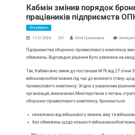
Кабмін змінив порядок брон
працівників підприємств ОП
Без рубрики
17.01.2024
261
Юля Гринишина
Залишит
Підприємства оборонно-промислового комплексу змож
обмежень. Відповідне рішення було ухвалене на засідан
Так, Кабмін вніс зміни до постанови №76 від 27 січн
військовозобов’язаних під час дії воєнного стану, щ
промислового комплексу. Згідно з ухваленим рішенням
організацій, визначених Міністерством з питань стра
оборонно-промислового комплексу, бронюються:
незалежно від військового звання, віку та військов
без обмежень щодо кількості військовозобов’язани