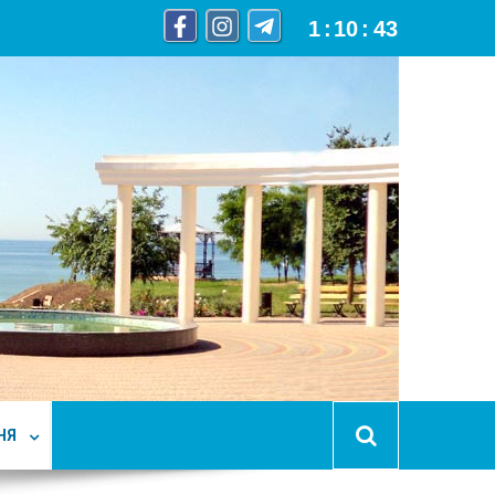
1
:
10
:
44
НЯ