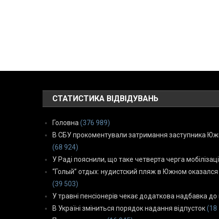
СТАТИСТИКА ВІДВІДУВАНЬ
Головна
(376 989)
В СБУ прокоментували затримання заступника Южн
(68 924)
У Раді пояснили, що таке четверта черга мобілізаці
“Голый” отдых: нудистский пляж в Южном оказался
(39 503)
У травні пенсіонерів чекає додаткова надбавка до 
В Україні зміниться порядок надання відпусток
(18