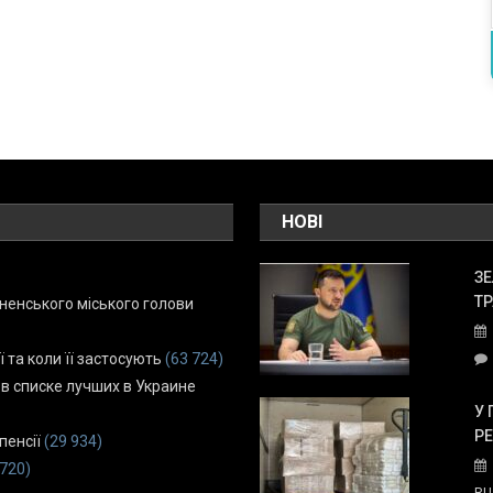
НОВІ
ЗЕ
ТР
енського міського голови
ї та коли її застосують
(63 724)
 в списке лучших в Украине
У 
Р
пенсії
(29 934)
 720)