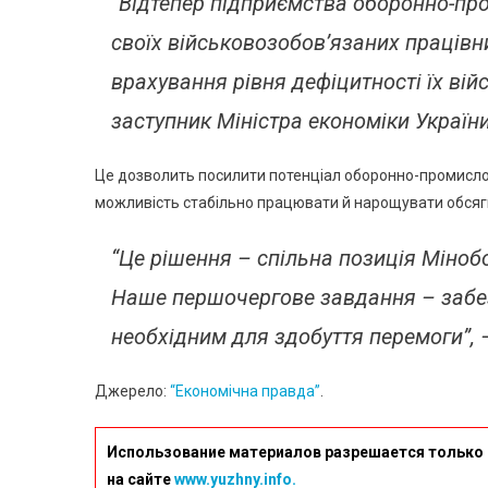
“Відтепер підприємства оборонно-п
своїх військовозобов’язаних працівни
врахування рівня дефіцитності їх вій
заступник Міністра економіки Україн
Це дозволить посилити потенціал оборонно-промисл
можливість стабільно працювати й нарощувати обсяг
“Це рішення – спільна позиція Міноб
Наше першочергове завдання – забез
необхідним для здобуття перемоги”, 
Джерело:
“Економічна правда”
.
Использование материалов разрешается только 
на сайте
www.yuzhny.info.