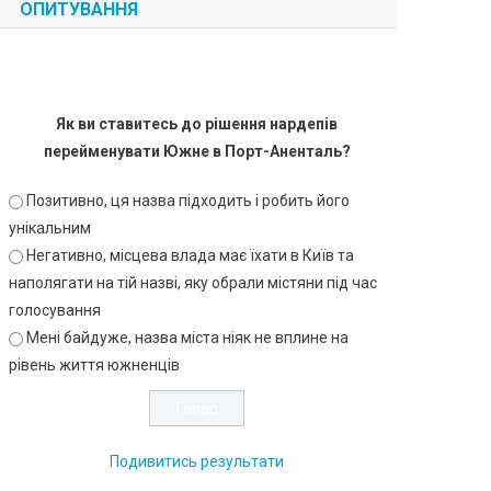
ОПИТУВАННЯ
Як ви ставитесь до рішення нардепів
перейменувати Южне в Порт-Аненталь?
Позитивно, ця назва підходить і робить його
унікальним
Негативно, місцева влада має їхати в Київ та
наполягати на тій назві, яку обрали містяни під час
голосування
Мені байдуже, назва міста ніяк не вплине на
рівень життя южненців
Подивитись результати