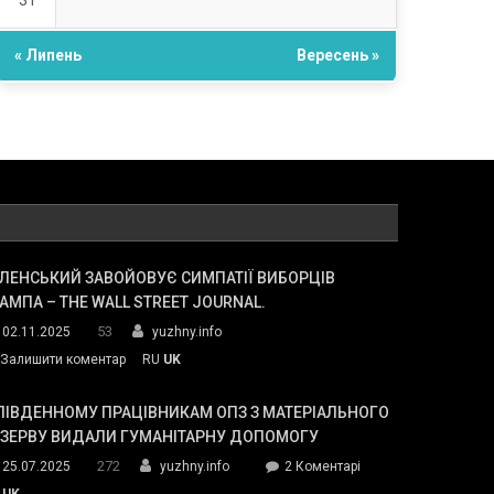
31
« Липень
Вересень »
ЛЕНСЬКИЙ ЗАВОЙОВУЄ СИМПАТІЇ ВИБОРЦІВ
АМПА – THE WALL STREET JOURNAL.
53
02.11.2025
yuzhny.info
on
Залишити коментар
RU
UK
Зеленський
завойовує
ПІВДЕННОМУ ПРАЦІВНИКАМ ОПЗ З МАТЕРІАЛЬНОГО
симпатії
ЕЗЕРВУ ВИДАЛИ ГУМАНІТАРНУ ДОПОМОГУ
виборців
272
до
25.07.2025
yuzhny.info
2 Коментарі
Трампа
У