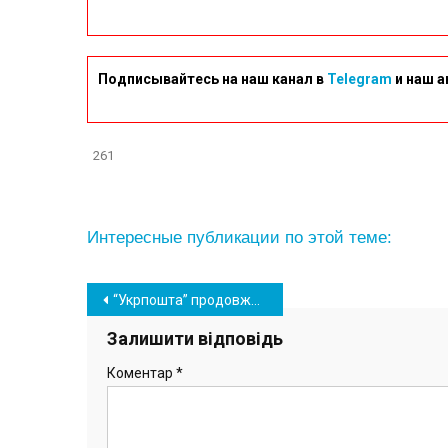
Подписывайтесь на наш канал в
Telegram
и наш а
261
Интересные публикации по этой теме:
Навігація
“Укрпошта” продовжила програму обміну ламп, доступно 7 млн світлодіодів
записів
Залишити відповідь
Коментар
*