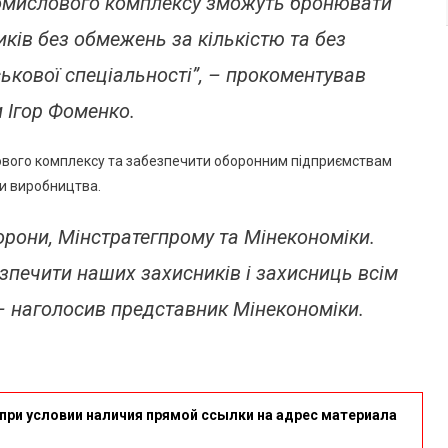
ромислового комплексу зможуть бронювати
ків без обмежень за кількістю та без
ськової спеціальності”, – прокоментував
и Ігор Фоменко.
ового комплексу та забезпечити оборонним підприємствам
и виробництва.
орони, Мінстратегпрому та Мінекономіки.
печити наших захисників і захисниць всім
– наголосив представник Мінекономіки.
при условии наличия прямой ссылки на адрес материала