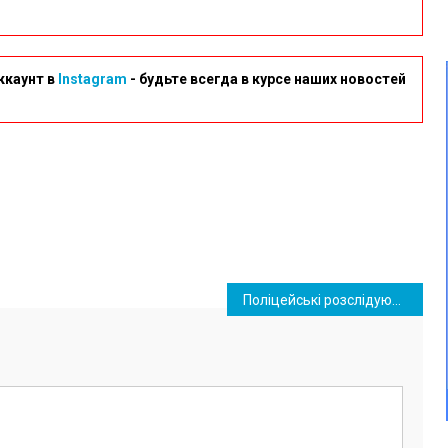
ккаунт в
Instagram
- будьте всегда в курсе наших новостей
Поліцейські розслідують обставини смертельної ДТП біля Сичавки