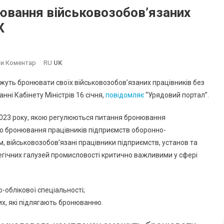
ювання військовозобов’язаних
К
On
и Коментар
RU
UK
Кабмін
уть бронювати своїх військовозобов’язаних працівників без
Змінив
ні Кабінету Міністрів 16 січня,
повідомляє
“Урядовий портал”.
Порядок
Бронювання
я 2023 року, якою регулюються питання бронювання
Військовозобов’язаних
одо бронювання працівників підприємств оборонно-
Працівників
, військовозобов’язані працівники підприємств, установ та
Підприємств
ОПК
тегічних галузей промисловості критично важливими у сфері
о-облікової спеціальності;
х, які підлягають бронюванню.