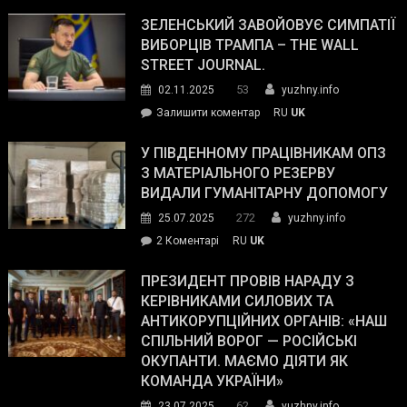
ЗЕЛЕНСЬКИЙ ЗАВОЙОВУЄ СИМПАТІЇ
ВИБОРЦІВ ТРАМПА – THE WALL
STREET JOURNAL.
53
02.11.2025
yuzhny.info
on
Залишити коментар
RU
UK
Зеленський
завойовує
У ПІВДЕННОМУ ПРАЦІВНИКАМ ОПЗ
симпатії
З МАТЕРІАЛЬНОГО РЕЗЕРВУ
виборців
ВИДАЛИ ГУМАНІТАРНУ ДОПОМОГУ
Трампа
272
25.07.2025
yuzhny.info
–
до
2 Коментарі
RU
UK
The
У
Wall
Південному
ПРЕЗИДЕНТ ПРОВІВ НАРАДУ З
Street
працівникам
КЕРІВНИКАМИ СИЛОВИХ ТА
Journal.
ОПЗ
АНТИКОРУПЦІЙНИХ ОРГАНІВ: «НАШ
з
СПІЛЬНИЙ ВОРОГ — РОСІЙСЬКІ
матеріального
ОКУПАНТИ. МАЄМО ДІЯТИ ЯК
резерву
КОМАНДА УКРАЇНИ»
видали
62
23.07.2025
yuzhny.info