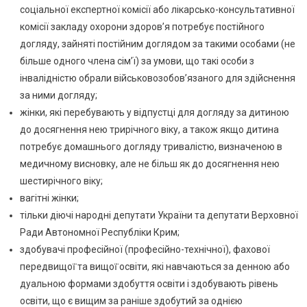
соціальної експертної комісії або лікарсько-консультативної
комісії закладу охорони здоров’я потребує постійного
догляду, зайняті постійним доглядом за такими особами (не
більше одного члена сім’ї) за умови, що такі особи з
інвалідністю обрали військовозобов’язаного для здійснення
за ними догляду;
жінки, які перебувають у відпустці для догляду за дитиною
до досягнення нею трирічного віку, а також якщо дитина
потребує домашнього догляду тривалістю, визначеною в
медичному висновку, але не більш як до досягнення нею
шестирічного віку;
вагітні жінки;
тільки діючі народні депутати України та депутати Верховної
Ради Автономної Республіки Крим;
здобувачі професійної (професійно-технічної), фахової
передвищої̈ та вищої̈ освіти, які навчаються за денною або
дуальною формами здобуття освіти і здобувають рівень
освіти, що є вищим за раніше здобутий за однією