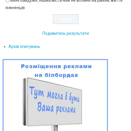
Мені байдуже, назва міста ніяк не вплине на рівень життя
южненців
Подивитись результати
Архів опитувань