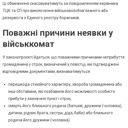
Ці обмеження скасовуватимуть за повідомленням керівника
ТЦК та СП про виключення військовозобовʼязаного або
резервіста з Єдиного реєстру боржників.
Поважні причини неявки у
військкомат
У законопроєкті йдеться, що поважними причинами неприбуття
громадянина у строк, визначений у повістці, які підтверджені
відповідними документами, визнаватимуться:
перешкода стихійного характеру, хвороба громадянина або
інші обставини, які позбавили його можливості особисто
прибути у зазначені пункт і строк;
смерть його близького родича (батьків, дружини (чоловіка),
дитини, рідних брата, сестри, діда, баби) або близького
родича його дружини (чоловіка).