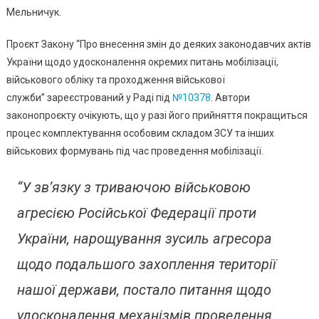
Як
Мельничук.
Вручатим
Повістки
Проєкт Закону “Про внесення змін до деяких законодавчих актів
Та
України щодо удосконалення окремих питань мобілізації,
Які
військового обліку та проходження військової
Покаран
служби” зареєстрований у Раді під
№10378.
Автори
Для
законопроєкту очікують, що у разі його прийняття покращиться
Ухилянті
процес комплектування особовим складом ЗСУ та інших
військових формувань під час проведення мобілізації.
“У зв’язку з триваючою військовою
агресією Російської Федерації проти
України, нарощування зусиль агресора
щодо подальшого захоплення території
нашої держави, постало питання щодо
удосконалення механізмів проведення