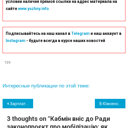
условии наличия прямой ссылки на адрес материала на
сайте
www.yuzhny.info.
Подписывайтесь на наш канал в
Telegram
и наш аккаунт в
Instagram
- будьте всегда в курсе наших новостей
139
Интересные публикации по этой теме:
Навігація
Зарплати в Україні: хто отримує найбільше, а хто – найменше
В Южненській ОТГ відбулися зустрічі в межах кампанії «Робота для ВПО: ти потрібен»
записів
3 thoughts on “
Кабмін вніс до Ради
законопроєкт про мобілізацію: як