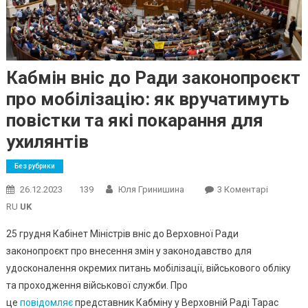
Кабмін вніс до Ради законопроєкт
про мобілізацію: як вручатимуть
повістки та які покарання для
ухилянтів
Без рубрики
До
26.12.2023
139
Юля Гринишина
3 Коментарі
Кабмін
RU
UK
Вніс
25 грудня Кабінет Міністрів вніс до Верховної Ради
До
законопроєкт про внесення змін у законодавство для
Ради
удосконалення окремих питань мобілізації, військового обліку
Законоп
Про
та проходження військової служби. Про
Мобілізац
це
повідомляє
представник Кабміну у Верховній Раді Тарас