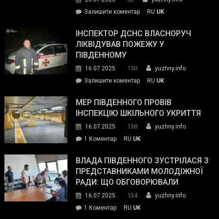
гуманітарну
on
Залишити коментар
RU
UK
допомогу
Президент
провів
ІНСПЕКТОР ДСНС ВЛАСНОРУЧ
нараду
ЛІКВІДУВАВ ПОЖЕЖУ У
з
ПІВДЕННОМУ
керівниками
150
16.07.2025
yuzhny.info
силових
on
Залишити коментар
RU
UK
та
Інспектор
антикорупційних
ДСНС
МЕР ПІВДЕННОГО ПРОВІВ
органів:
власноруч
ІНСПЕКЦІЮ ШКІЛЬНОГО УКРИТТЯ
«Наш
ліквідував
спільний
138
16.07.2025
yuzhny.info
пожежу
ворог
до
1 Коментар
RU
UK
у
—
Мер
Південному
російські
Південного
ВЛАДА ПІВДЕННОГО ЗУСТРІЛАСЯ З
окупанти.
провів
ПРЕДСТАВНИКАМИ МОЛОДІЖНОЇ
Маємо
інспекцію
РАДИ: ЩО ОБГОВОРЮВАЛИ
діяти
шкільного
134
16.07.2025
yuzhny.info
як
укриття
команда
до
1 Коментар
RU
UK
України»
Влада