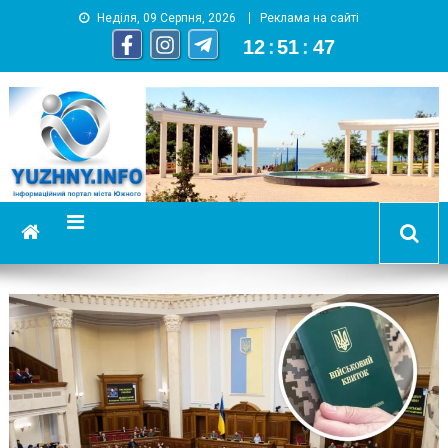
Неділя, 09 Серпня, 2026
Реклама на сайті
12
:
51
:
48
YUZHNY.INFO
информационный портал города Южный