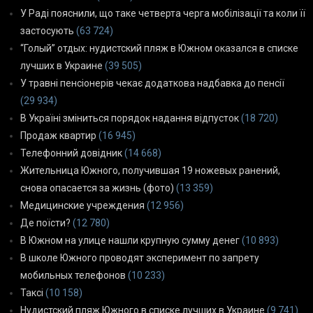
У Раді пояснили, що таке четверта черга мобілізації та коли її
застосують
(63 724)
“Голый” отдых: нудистский пляж в Южном оказался в списке
лучших в Украине
(39 505)
У травні пенсіонерів чекає додаткова надбавка до пенсії
(29 934)
В Україні зміниться порядок надання відпусток
(18 720)
Продаж квартир
(16 945)
Телефонний довідник
(14 668)
Жительница Южного, получившая 19 ножевых ранений,
снова опасается за жизнь (фото)
(13 359)
Медицинские учреждения
(12 956)
Де поїсти?
(12 780)
В Южном на улице нашли крупную сумму денег
(10 893)
В школе Южного проводят эксперимент по запрету
мобильных телефонов
(10 233)
Таксі
(10 158)
Нудистский пляж Южного в списке лучших в Украине
(9 741)