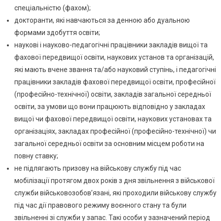
спеціальністю (фахом);
докторанти, які навчаються за денною або дуальною
формами здобуття освіти;
наукові і науково-педагогічні працівники закладів вищої та
фахової передвищої освіти, наукових установ та організацій,
які мають вчене звання та/або науковий ступінь, і педагогічні
працівники закладів фахової передвищої освіти, професійної
(професійно-технічної) освіти, закладів загальної середньої
освіти, за умови що вони працюють відповідно у закладах
вищої чи фахової передвищої освіти, наукових установах та
організаціях, закладах професійної (професійно-технічної) чи
загальної середньої освіти за основним місцем роботи на
повну ставку;
не підлягають призову на військову службу під час
мобілізації протягом двох років з дня звільнення з військової
служби військовозобов’язані, які проходили військову службу
під час дії правового режиму воєнного стану та були
звільненні зі служби у запас. Такі особи у зазначений період