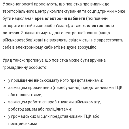
У законопроєкті пропонують, що повістка про виклик до
територіального центру комплектування та соцпідтримки може
бути надіслана
через електронні кабінети
(які повинні
створити всі військовозобов’язані), а також
електронною
поштою.
Звідки візьмуть дані електронної пошти (якщо
військовозобов’язані не виявлять свідомість і не зареєструють
себе в електронному кабінеті) не дуже зрозуміло.
Уряд також пропонує, що повістка може бути вручена
громадянину особисто:
у приміщенні військкомату його представниками;
за місцем проживання (перебування) представниками ТЦК
або поліціянтами;
за місцем роботи співробітниками військкомату,
роботодавцем або поліціянтами;
у громадських місцях представниками ТЦК або
поліцейськими.