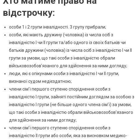
Хто матиме право на
відстрочку:
особи 1 і 2 групи інвалідності. 3 групу прибрали;
особи, які мають дружину (чоловіка) із числа осіб з
інвалідністю І чи II групи та/або одного із своїх батьків чи
батьків дружини (чоловіка) із числа осіб з інвалідністю I чи II
групи за умови, що такі особи з інвалідністю обрали
військовозобов’язаного для здійснення за ними догляду;
люди, які є опікунами особи з інвалідністю І чи ІІ групи,
визнаної судом недієздатною;
члени сім’ї першого ступеню споріднення особи з
інвалідністю I групи, зайняті постійним доглядом за особою з
інвалідністю І групи (не більше одного члена сім’ї) за умови,
що такі особи з інвалідністю обрали військовозобов’язаного
для здійснення за ними догляду;
члени сім’ї першого ступеню споріднення особи з
інвалідністю II групи або особи, яка за висновком медико-