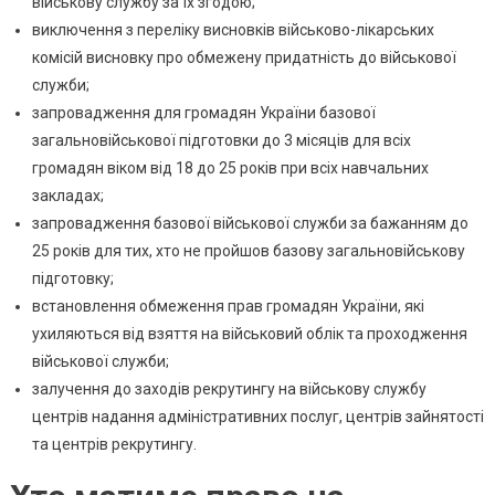
військову службу за їх згодою;
виключення з переліку висновків військово-лікарських
комісій висновку про обмежену придатність до військової
служби;
запровадження для громадян України базової
загальновійськової підготовки до 3 місяців для всіх
громадян віком від 18 до 25 років при всіх навчальних
закладах;
запровадження базової військової служби за бажанням до
25 років для тих, хто не пройшов базову загальновійськову
підготовку;
встановлення обмеження прав громадян України, які
ухиляються від взяття на військовий облік та проходження
військової служби;
залучення до заходів рекрутингу на військову службу
центрів надання адміністративних послуг, центрів зайнятості
та центрів рекрутингу.