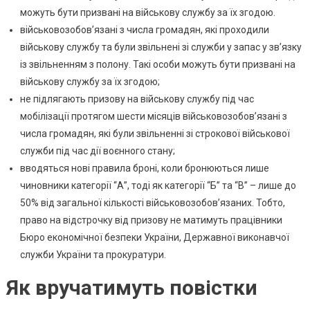
можуть бути призвані на військову службу за їх згодою.
військовозобов’язані з числа громадян, які проходили
військову службу та були звільнені зі служби у запас у зв’язку
із звільненням з полону. Такі особи можуть бути призвані на
військову службу за їх згодою;
не підлягають призову на військову службу під час
мобілізації протягом шести місяців військовозобов’язані з
числа громадян, які були звільненні зі строкової військової
служби під час дії воєнного стану;
вводяться нові правила броні, коли бронюються лише
чиновники категорії “А”, тоді як категорії “Б” та “В” – лише до
50% від загальної кількості військовозобов’язаних. Тобто,
право на відстрочку від призову не матимуть працівники
Бюро економічної безпеки України, Державної виконавчої
служби України та прокуратури.
Як вручатимуть повістки