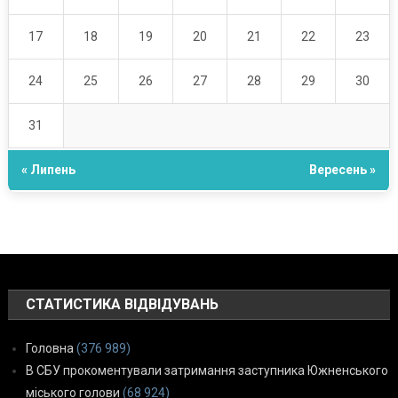
17
18
19
20
21
22
23
24
25
26
27
28
29
30
31
« Липень
Вересень »
СТАТИСТИКА ВІДВІДУВАНЬ
Головна
(376 989)
В СБУ прокоментували затримання заступника Южненського
міського голови
(68 924)