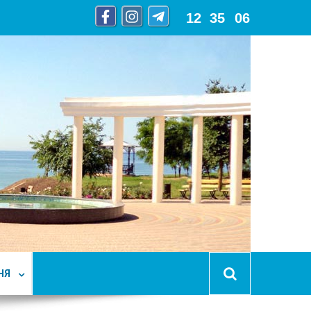
12
:
35
:
08
НЯ