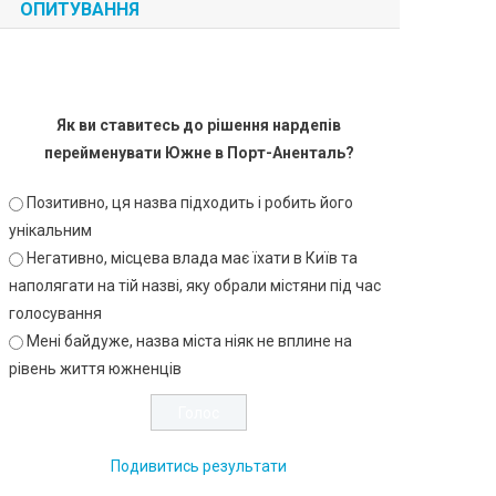
ОПИТУВАННЯ
Як ви ставитесь до рішення нардепів
перейменувати Южне в Порт-Аненталь?
Позитивно, ця назва підходить і робить його
унікальним
Негативно, місцева влада має їхати в Київ та
наполягати на тій назві, яку обрали містяни під час
голосування
Мені байдуже, назва міста ніяк не вплине на
рівень життя южненців
Подивитись результати