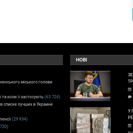
НОВІ
ЗЕ
ТР
енського міського голови
ї та коли її застосують
(63 724)
 в списке лучших в Украине
У 
Р
пенсії
(29 934)
 720)