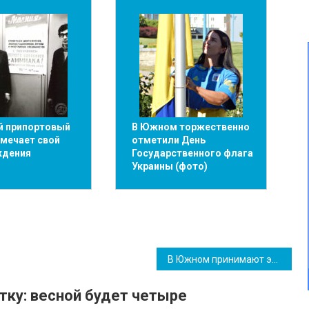
й припортовый
В Южном торжественно
тмечает свой
отметили День
ждения
Государственного флага
Украины (фото)
В Южном принимают экстренные меры по ликвидации последствий стихии (фото)
ку: весной будет четыре