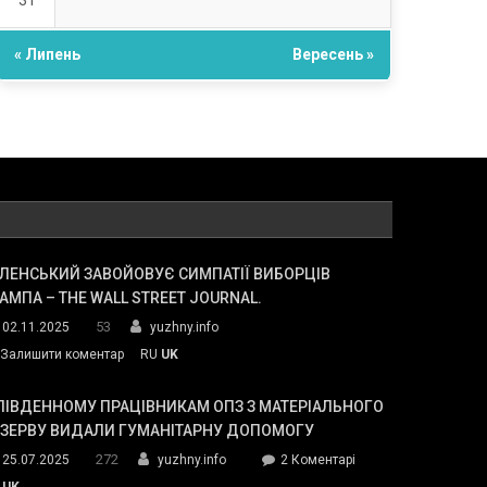
31
« Липень
Вересень »
ЛЕНСЬКИЙ ЗАВОЙОВУЄ СИМПАТІЇ ВИБОРЦІВ
АМПА – THE WALL STREET JOURNAL.
53
02.11.2025
yuzhny.info
on
Залишити коментар
RU
UK
Зеленський
завойовує
ПІВДЕННОМУ ПРАЦІВНИКАМ ОПЗ З МАТЕРІАЛЬНОГО
симпатії
ЕЗЕРВУ ВИДАЛИ ГУМАНІТАРНУ ДОПОМОГУ
виборців
272
до
25.07.2025
yuzhny.info
2 Коментарі
Трампа
У