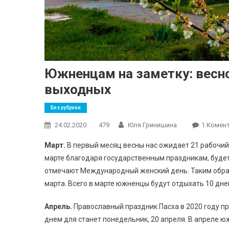
Южненцам на заметку: весн
выходных
Без рубрики
24.02.2020
479
Юля Гринишина
1 Комен
Март.
В первый месяц весны нас ожидает 21 рабочий 
марте благодаря государственным праздникам, буде
отмечают Международный женский день. Таким обра
марта. Всего в марте южненцы будут отдыхать 10 дне
Апрель.
Православный праздник Пасха в 2020 году п
днем для станет понедельник, 20 апреля. В апреле ю