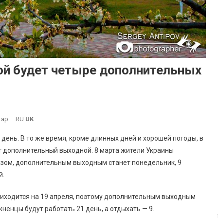
ой будет четыре дополнительных
До
тар
RU
UK
Южненцам
день. В то же время, кроме длинных дней и хорошей погоды, в
На
т дополнительный выходной. 8 марта жители Украины
Заметку:
зом, дополнительным выходным станет понедельник, 9
Весной
й.
Будет
Четыре
риходится на 19 апреля, поэтому дополнительным выходным
Дополнительных
Выходных
жненцы будут работать 21 день, а отдыхать — 9.