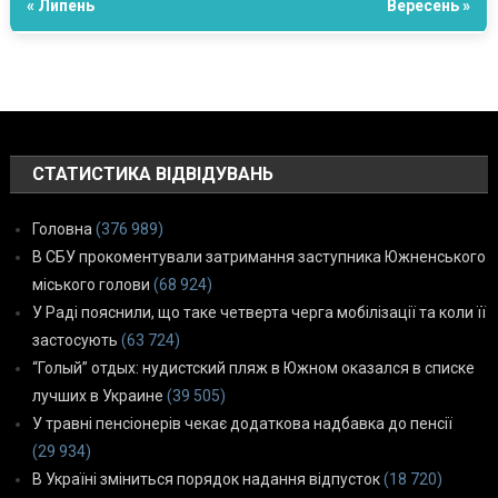
« Липень
Вересень »
СТАТИСТИКА ВІДВІДУВАНЬ
Головна
(376 989)
В СБУ прокоментували затримання заступника Южненського
міського голови
(68 924)
У Раді пояснили, що таке четверта черга мобілізації та коли її
застосують
(63 724)
“Голый” отдых: нудистский пляж в Южном оказался в списке
лучших в Украине
(39 505)
У травні пенсіонерів чекає додаткова надбавка до пенсії
(29 934)
В Україні зміниться порядок надання відпусток
(18 720)