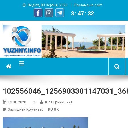
Неділя, 09 Серпня, 2026
Реклама на сайті
3
:
47
:
32
YUZHNY.INFO
информационный портал города Южный
102556046_1256903381147031_36
02.10.2020
0
Юля Гринишина
On
Залишити Коментар
RU
UK
102556046_1256903381147031_368862208090761