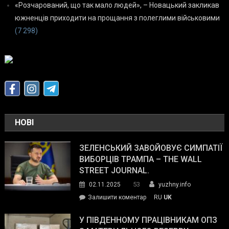
«Розчарований, що так мало людей», – Новацький закликав
южненців приходити на прощання з полеглими військовими
(7 298)
НОВІ
ЗЕЛЕНСЬКИЙ ЗАВОЙОВУЄ СИМПАТІЇ
ВИБОРЦІВ ТРАМПА – THE WALL
STREET JOURNAL.
53
02.11.2025
yuzhny.info
on
Залишити коментар
RU
UK
Зеленський
завойовує
У ПІВДЕННОМУ ПРАЦІВНИКАМ ОПЗ
симпатії