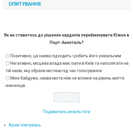
ОПИТУВАННЯ
Як ви ставитесь до рішення нардепів перейменувати Южне в
Порт-Аненталь?
Позитивно, ця назва підходить і робить його унікальним
Негативно, місцева влада має їхати в Київ та наполягати на
тій назві, яку обрали містяни під час голосування
Мені байдуже, назва міста ніяк не вплине на рівень життя
южненців
Подивитись результати
Архів опитувань