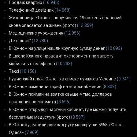
Продаж квартир
(16 945)
Телефонний довідник
(14 668)
Жительница Южного, получившая 19 ножевых ранений,
снова опасается за жизнь (фото)
(13 359)
Медицинские учреждения
(12 956)
Де поїсти?
(12 780)
В Южном на улице нашли крупную сумму денег
(10 893)
В школе Южного проводят эксперимент по запрету
мобильных телефонов
(10 233)
Таксі
(10 158)
Нудистский пляж Южного в списке лучших в Украине
(9 741)
В Южном изменили тариф на водоснабжение
(8 809)
В Южном пойман на взятке свыше 4 тыс. долларов
начальник военкомата
(8 695)
В Южном открылся частный кабинет, где можно получить
бесплатные медуслуги (фото)
(8 597)
В Южному змінили розклад руху маршрутки №68 «Южне-
Одеса»
(7 969)