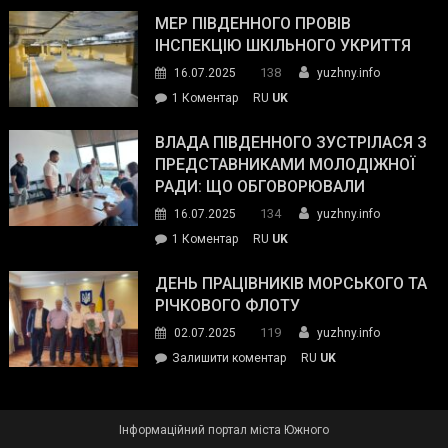
антикорупційних
ДСНС
МЕР ПІВДЕННОГО ПРОВІВ
органів:
власноруч
ІНСПЕКЦІЮ ШКІЛЬНОГО УКРИТТЯ
«Наш
ліквідував
спільний
138
16.07.2025
yuzhny.info
пожежу
ворог
до
1 Коментар
RU
UK
у
—
Мер
Південному
російські
Південного
ВЛАДА ПІВДЕННОГО ЗУСТРІЛАСЯ З
окупанти.
провів
ПРЕДСТАВНИКАМИ МОЛОДІЖНОЇ
Маємо
інспекцію
РАДИ: ЩО ОБГОВОРЮВАЛИ
діяти
шкільного
134
16.07.2025
yuzhny.info
як
укриття
команда
до
1 Коментар
RU
UK
України»
Влада
Південного
ДЕНЬ ПРАЦІВНИКІВ МОРСЬКОГО ТА
зустрілася
РІЧКОВОГО ФЛОТУ
з
119
02.07.2025
yuzhny.info
представниками
on
Залишити коментар
RU
UK
молодіжної
День
ради:
працівників
що
морського
обговорювали
Інформаційний портал міста Южного
та