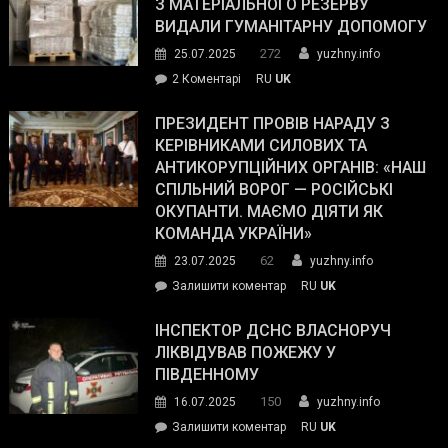
З МАТЕРІАЛЬНОГО РЕЗЕРВУ
виборців
ВИДАЛИ ГУМАНІТАРНУ ДОПОМОГУ
Трампа
272
25.07.2025
yuzhny.info
–
до
2 Коментарі
RU
UK
The
У
Wall
Південному
ПРЕЗИДЕНТ ПРОВІВ НАРАДУ З
Street
працівникам
КЕРІВНИКАМИ СИЛОВИХ ТА
Journal.
ОПЗ
АНТИКОРУПЦІЙНИХ ОРГАНІВ: «НАШ
з
СПІЛЬНИЙ ВОРОГ — РОСІЙСЬКІ
матеріального
ОКУПАНТИ. МАЄМО ДІЯТИ ЯК
резерву
КОМАНДА УКРАЇНИ»
видали
62
23.07.2025
yuzhny.info
гуманітарну
on
Залишити коментар
RU
UK
допомогу
Президент
провів
ІНСПЕКТОР ДСНС ВЛАСНОРУЧ
нараду
ЛІКВІДУВАВ ПОЖЕЖУ У
з
ПІВДЕННОМУ
керівниками
150
16.07.2025
yuzhny.info
силових
on
Залишити коментар
RU
UK
та
Інспектор