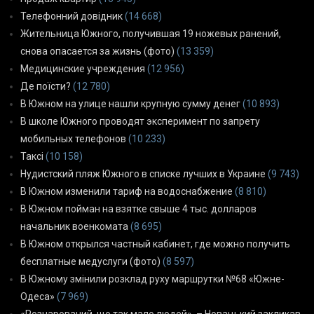
Телефонний довідник
(14 668)
Жительница Южного, получившая 19 ножевых ранений,
снова опасается за жизнь (фото)
(13 359)
Медицинские учреждения
(12 956)
Де поїсти?
(12 780)
В Южном на улице нашли крупную сумму денег
(10 893)
В школе Южного проводят эксперимент по запрету
мобильных телефонов
(10 233)
Таксі
(10 158)
Нудистский пляж Южного в списке лучших в Украине
(9 743)
В Южном изменили тариф на водоснабжение
(8 810)
В Южном пойман на взятке свыше 4 тыс. долларов
начальник военкомата
(8 695)
В Южном открылся частный кабинет, где можно получить
бесплатные медуслуги (фото)
(8 597)
В Южному змінили розклад руху маршрутки №68 «Южне-
Одеса»
(7 969)
«Розчарований, що так мало людей», – Новацький закликав