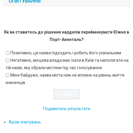
ОПИТУВАННЯ
Як ви ставитесь до рішення нардепів перейменувати Южне в
Порт-Аненталь?
Позитивно, ця назва підходить і робить його унікальним
Негативно, місцева влада має їхати в Київ та наполягати на
тій назві, яку обрали містяни під час голосування
Мені байдуже, назва міста ніяк не вплине на рівень життя
южненців
Подивитись результати
Архів опитувань