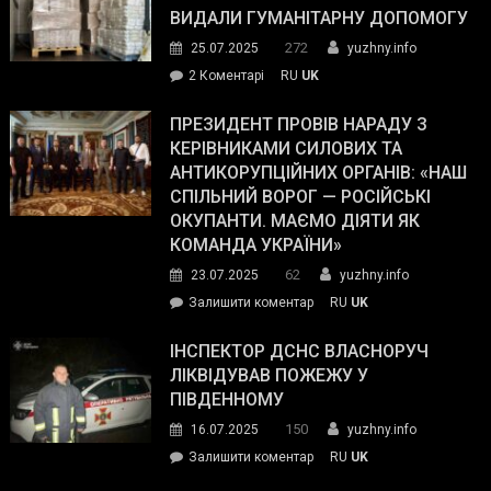
виборців
ВИДАЛИ ГУМАНІТАРНУ ДОПОМОГУ
Трампа
272
25.07.2025
yuzhny.info
–
до
2 Коментарі
RU
UK
The
У
Wall
Південному
ПРЕЗИДЕНТ ПРОВІВ НАРАДУ З
Street
працівникам
КЕРІВНИКАМИ СИЛОВИХ ТА
Journal.
ОПЗ
АНТИКОРУПЦІЙНИХ ОРГАНІВ: «НАШ
з
СПІЛЬНИЙ ВОРОГ — РОСІЙСЬКІ
матеріального
ОКУПАНТИ. МАЄМО ДІЯТИ ЯК
резерву
КОМАНДА УКРАЇНИ»
видали
62
23.07.2025
yuzhny.info
гуманітарну
on
Залишити коментар
RU
UK
допомогу
Президент
провів
ІНСПЕКТОР ДСНС ВЛАСНОРУЧ
нараду
ЛІКВІДУВАВ ПОЖЕЖУ У
з
ПІВДЕННОМУ
керівниками
150
16.07.2025
yuzhny.info
силових
on
Залишити коментар
RU
UK
та
Інспектор
антикорупційних