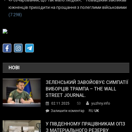
южненців приходити на прощання з полеглими військовими
(7 298)
НОВІ
ЗЕЛЕНСЬКИЙ ЗАВОЙОВУЄ СИМПАТІЇ
ВИБОРЦІВ ТРАМПА – THE WALL
STREET JOURNAL.
53
02.11.2025
yuzhny.info
on
Залишити коментар
RU
UK
Зеленський
завойовує
У ПІВДЕННОМУ ПРАЦІВНИКАМ ОПЗ
симпатії
З МАТЕРІАЛЬНОГО РЕЗЕРВУ