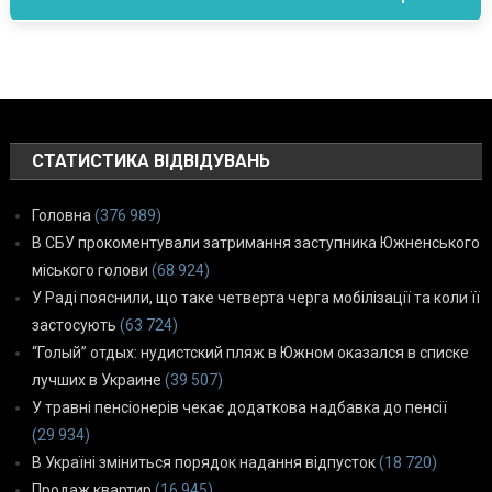
СТАТИСТИКА ВІДВІДУВАНЬ
Головна
(376 989)
В СБУ прокоментували затримання заступника Южненського
міського голови
(68 924)
У Раді пояснили, що таке четверта черга мобілізації та коли її
застосують
(63 724)
“Голый” отдых: нудистский пляж в Южном оказался в списке
лучших в Украине
(39 507)
У травні пенсіонерів чекає додаткова надбавка до пенсії
(29 934)
В Україні зміниться порядок надання відпусток
(18 720)
Продаж квартир
(16 945)