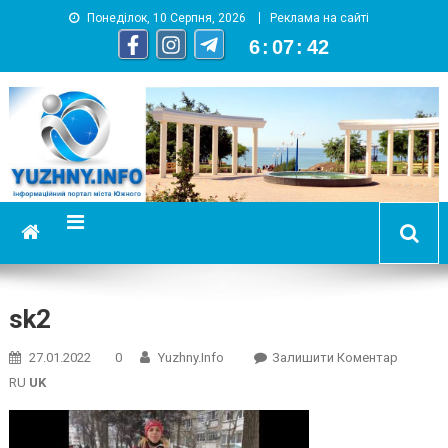
Понеділок, 10 Серпня, 2026
Реклама на сайті
6
:
07
:
42
YUZHNY.INFO
информационный портал города Южный
sk2
On
27.01.2022
0
Yuzhny.info
Залишити Коментар
Sk2
RU
UK