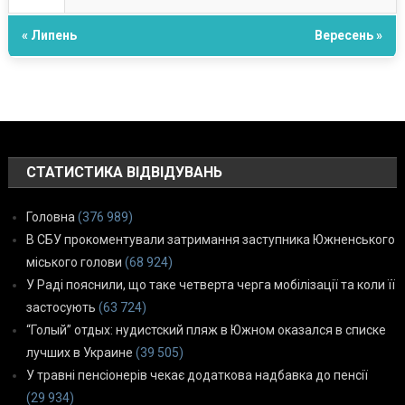
« Липень
Вересень »
СТАТИСТИКА ВІДВІДУВАНЬ
Головна
(376 989)
В СБУ прокоментували затримання заступника Южненського
міського голови
(68 924)
У Раді пояснили, що таке четверта черга мобілізації та коли її
застосують
(63 724)
“Голый” отдых: нудистский пляж в Южном оказался в списке
лучших в Украине
(39 505)
У травні пенсіонерів чекає додаткова надбавка до пенсії
(29 934)