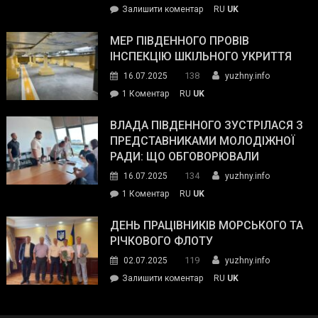
on
Залишити коментар
RU
UK
та
Інспектор
антикорупційних
ДСНС
МЕР ПІВДЕННОГО ПРОВІВ
органів:
власноруч
ІНСПЕКЦІЮ ШКІЛЬНОГО УКРИТТЯ
«Наш
ліквідував
спільний
138
16.07.2025
yuzhny.info
пожежу
ворог
до
1 Коментар
RU
UK
у
—
Мер
Південному
російські
Південного
ВЛАДА ПІВДЕННОГО ЗУСТРІЛАСЯ З
окупанти.
провів
ПРЕДСТАВНИКАМИ МОЛОДІЖНОЇ
Маємо
інспекцію
РАДИ: ЩО ОБГОВОРЮВАЛИ
діяти
шкільного
134
16.07.2025
yuzhny.info
як
укриття
команда
до
1 Коментар
RU
UK
України»
Влада
Південного
ДЕНЬ ПРАЦІВНИКІВ МОРСЬКОГО ТА
зустрілася
РІЧКОВОГО ФЛОТУ
з
119
02.07.2025
yuzhny.info
представниками
on
Залишити коментар
RU
UK
молодіжної
День
ради:
працівників
що