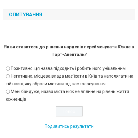
ОПИТУВАННЯ
Як ви ставитесь до рішення нардепів перейменувати Южне в
Порт-Аненталь?
Позитивно, ця назва підходить і робить його унікальним
Негативно, місцева влада має їхати в Київ та наполягати на
тій назві, яку обрали містяни під час голосування
Мені байдуже, назва міста ніяк не вплине на рівень життя
южненців
Подивитись результати