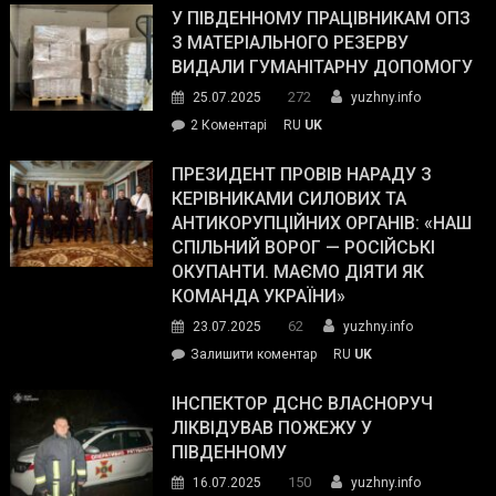
завойовує
У ПІВДЕННОМУ ПРАЦІВНИКАМ ОПЗ
симпатії
З МАТЕРІАЛЬНОГО РЕЗЕРВУ
виборців
ВИДАЛИ ГУМАНІТАРНУ ДОПОМОГУ
Трампа
272
25.07.2025
yuzhny.info
–
до
2 Коментарі
RU
UK
The
У
Wall
Південному
ПРЕЗИДЕНТ ПРОВІВ НАРАДУ З
Street
працівникам
КЕРІВНИКАМИ СИЛОВИХ ТА
Journal.
ОПЗ
АНТИКОРУПЦІЙНИХ ОРГАНІВ: «НАШ
з
СПІЛЬНИЙ ВОРОГ — РОСІЙСЬКІ
матеріального
ОКУПАНТИ. МАЄМО ДІЯТИ ЯК
резерву
КОМАНДА УКРАЇНИ»
видали
62
23.07.2025
yuzhny.info
гуманітарну
on
Залишити коментар
RU
UK
допомогу
Президент
провів
ІНСПЕКТОР ДСНС ВЛАСНОРУЧ
нараду
ЛІКВІДУВАВ ПОЖЕЖУ У
з
ПІВДЕННОМУ
керівниками
150
16.07.2025
yuzhny.info
силових