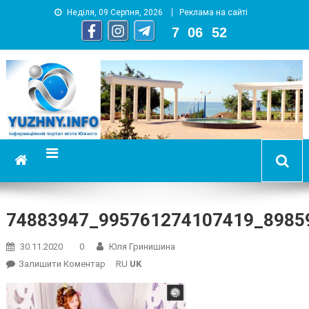
Неділя, 09 Серпня, 2026
Реклама на сайті
7
:
06
:
53
YUZHNY.INFO
информационный портал города Южный
74883947_995761274107419_8985
30.11.2020
0
Юля Гринишина
On
Залишити Коментар
RU
UK
74883947_995761274107419_89859212437272657