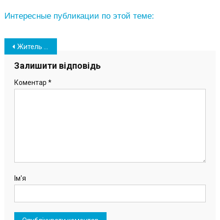
Интересные публикации по этой теме:
Навігація
Житель Южного Влад Зайцев стал лицом одного из торговых брендов (фото)
записів
Залишити відповідь
Коментар
*
Ім'я