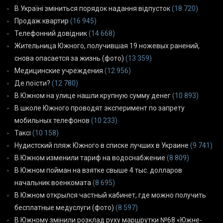
В Україні зміниться порядок надання відпусток
(18 720)
Продаж квартир
(16 945)
Телефонний довідник
(14 668)
Жительница Южного, получившая 19 ножевых ранений,
снова опасается за жизнь (фото)
(13 359)
Медицинские учреждения
(12 956)
Де поїсти?
(12 780)
В Южном на улице нашли крупную сумму денег
(10 893)
В школе Южного проводят эксперимент по запрету
мобильных телефонов
(10 233)
Таксі
(10 158)
Нудистский пляж Южного в списке лучших в Украине
(9 741)
В Южном изменили тариф на водоснабжение
(8 809)
В Южном пойман на взятке свыше 4 тыс. долларов
начальник военкомата
(8 695)
В Южном открылся частный кабинет, где можно получить
бесплатные медуслуги (фото)
(8 597)
В Южному змінили розклад руху маршрутки №68 «Южне-