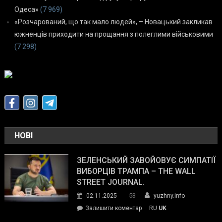
Одеса»
(7 969)
«Розчарований, що так мало людей», – Новацький закликав
южненців приходити на прощання з полеглими військовими
(7 298)
НОВІ
ЗЕЛЕНСЬКИЙ ЗАВОЙОВУЄ СИМПАТІЇ
ВИБОРЦІВ ТРАМПА – THE WALL
STREET JOURNAL.
53
02.11.2025
yuzhny.info
on
Залишити коментар
RU
UK
Зеленський