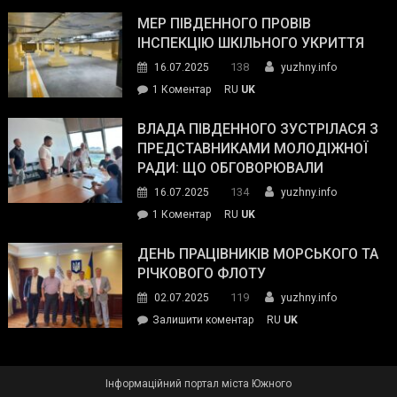
Інспектор
антикорупційних
ДСНС
МЕР ПІВДЕННОГО ПРОВІВ
органів:
власноруч
ІНСПЕКЦІЮ ШКІЛЬНОГО УКРИТТЯ
«Наш
ліквідував
спільний
138
16.07.2025
yuzhny.info
пожежу
ворог
до
1 Коментар
RU
UK
у
—
Мер
Південному
російські
Південного
ВЛАДА ПІВДЕННОГО ЗУСТРІЛАСЯ З
окупанти.
провів
ПРЕДСТАВНИКАМИ МОЛОДІЖНОЇ
Маємо
інспекцію
РАДИ: ЩО ОБГОВОРЮВАЛИ
діяти
шкільного
134
16.07.2025
yuzhny.info
як
укриття
команда
до
1 Коментар
RU
UK
України»
Влада
Південного
ДЕНЬ ПРАЦІВНИКІВ МОРСЬКОГО ТА
зустрілася
РІЧКОВОГО ФЛОТУ
з
119
02.07.2025
yuzhny.info
представниками
on
Залишити коментар
RU
UK
молодіжної
День
ради:
працівників
що
морського
обговорювали
Інформаційний портал міста Южного
та