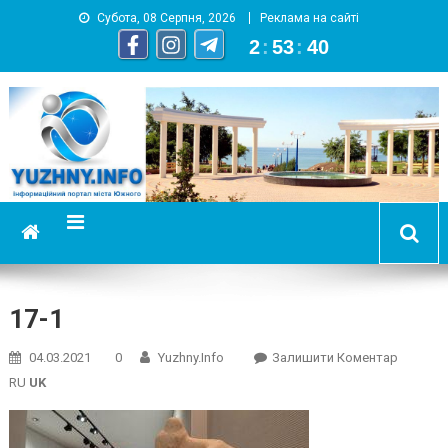
Субота, 08 Серпня, 2026
Реклама на сайті
2
:
53
:
41
YUZHNY.INFO
информационный портал города Южный
17-1
On
04.03.2021
0
Yuzhny.info
Залишити Коментар
17-
RU
UK
1