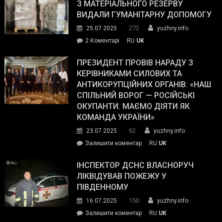
симпатії
З МАТЕРІАЛЬНОГО РЕЗЕРВУ
виборців
ВИДАЛИ ГУМАНІТАРНУ ДОПОМОГУ
Трампа
272
25.07.2025
yuzhny.info
–
до
2 Коментарі
RU
UK
The
У
Wall
Південному
ПРЕЗИДЕНТ ПРОВІВ НАРАДУ З
Street
працівникам
КЕРІВНИКАМИ СИЛОВИХ ТА
Journal.
ОПЗ
АНТИКОРУПЦІЙНИХ ОРГАНІВ: «НАШ
з
СПІЛЬНИЙ ВОРОГ — РОСІЙСЬКІ
матеріального
ОКУПАНТИ. МАЄМО ДІЯТИ ЯК
резерву
КОМАНДА УКРАЇНИ»
видали
62
23.07.2025
yuzhny.info
гуманітарну
on
Залишити коментар
RU
UK
допомогу
Президент
провів
ІНСПЕКТОР ДСНС ВЛАСНОРУЧ
нараду
ЛІКВІДУВАВ ПОЖЕЖУ У
з
ПІВДЕННОМУ
керівниками
150
16.07.2025
yuzhny.info
силових
on
Залишити коментар
RU
UK
та