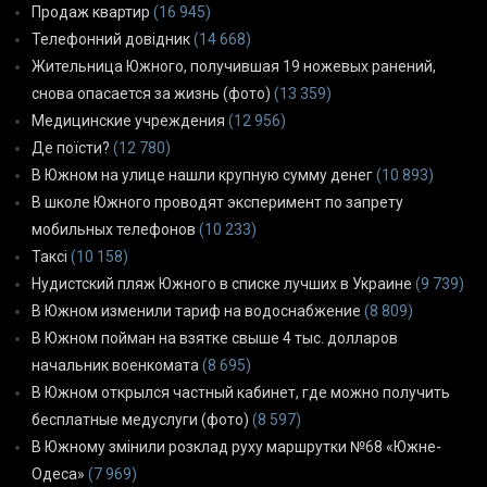
Продаж квартир
(16 945)
Телефонний довідник
(14 668)
Жительница Южного, получившая 19 ножевых ранений,
снова опасается за жизнь (фото)
(13 359)
Медицинские учреждения
(12 956)
Де поїсти?
(12 780)
В Южном на улице нашли крупную сумму денег
(10 893)
В школе Южного проводят эксперимент по запрету
мобильных телефонов
(10 233)
Таксі
(10 158)
Нудистский пляж Южного в списке лучших в Украине
(9 739)
В Южном изменили тариф на водоснабжение
(8 809)
В Южном пойман на взятке свыше 4 тыс. долларов
начальник военкомата
(8 695)
В Южном открылся частный кабинет, где можно получить
бесплатные медуслуги (фото)
(8 597)
В Южному змінили розклад руху маршрутки №68 «Южне-
Одеса»
(7 969)