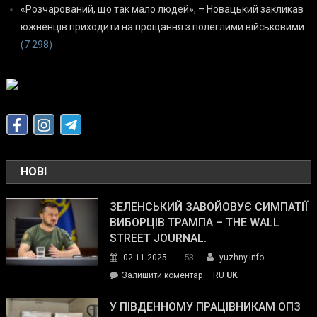
«Розчарований, що так мало людей», – Новацький закликав
южненців приходити на прощання з полеглими військовими
(7 298)
НОВІ
ЗЕЛЕНСЬКИЙ ЗАВОЙОВУЄ СИМПАТІЇ
ВИБОРЦІВ ТРАМПА – THE WALL
STREET JOURNAL.
53
02.11.2025
yuzhny.info
on
Залишити коментар
RU
UK
Зеленський
завойовує
У ПІВДЕННОМУ ПРАЦІВНИКАМ ОПЗ