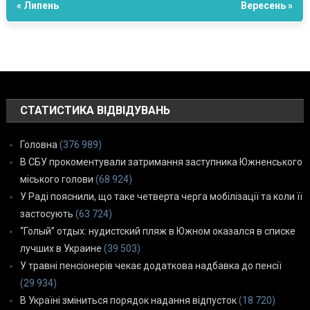
« Липень
Вересень »
СТАТИСТИКА ВІДВІДУВАНЬ
Головна
(376 989)
В СБУ прокоментували затримання заступника Южненського
міського голови
(68 924)
У Раді пояснили, що таке четверта черга мобілізації та коли її
застосують
(63 724)
“Голый” отдых: нудистский пляж в Южном оказался в списке
лучших в Украине
(39 503)
У травні пенсіонерів чекає додаткова надбавка до пенсії
(29 934)
В Україні зміниться порядок надання відпусток
(18 720)