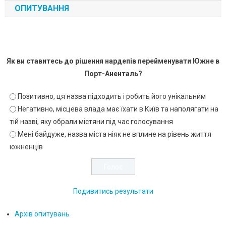
ОПИТУВАННЯ
Як ви ставитесь до рішення нардепів перейменувати Южне в
Порт-Аненталь?
Позитивно, ця назва підходить і робить його унікальним
Негативно, місцева влада має їхати в Київ та наполягати на
тій назві, яку обрали містяни під час голосування
Мені байдуже, назва міста ніяк не вплине на рівень життя
южненців
Подивитись результати
Архів опитувань