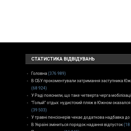
СТАТИСТИКА ВІДВІДУВАНЬ
Головна
(376 989)
В СБУ прокоментували затримання заступника Южн
(68 924)
У Раді пояснили, що таке четверта черга мобілізаці
“Голый” отдых: нудистский пляж в Южном оказался
(39 503)
У травні пенсіонерів чекає додаткова надбавка до 
В Україні зміниться порядок надання відпусток
(18