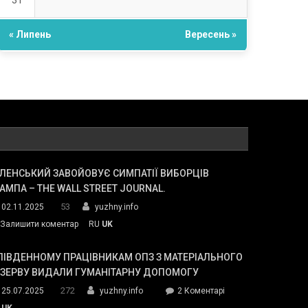
31
« Липень
Вересень »
ЛЕНСЬКИЙ ЗАВОЙОВУЄ СИМПАТІЇ ВИБОРЦІВ
АМПА – THE WALL STREET JOURNAL.
53
02.11.2025
yuzhny.info
on
Залишити коментар
RU
UK
Зеленський
завойовує
ПІВДЕННОМУ ПРАЦІВНИКАМ ОПЗ З МАТЕРІАЛЬНОГО
симпатії
ЕЗЕРВУ ВИДАЛИ ГУМАНІТАРНУ ДОПОМОГУ
виборців
272
до
25.07.2025
yuzhny.info
2 Коментарі
Трампа
У