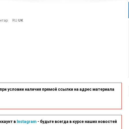
On
нтар
RU
UK
13-
1
при условии наличия прямой ссылки на адрес материала
ккаунт в
Instagram
- будьте всегда в курсе наших новостей