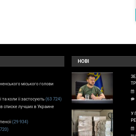
НОВІ
ЗЕ
ТР
енського міського голови
ї та коли її застосують
(63 724)
 в списке лучших в Украине
У 
Р
пенсії
(29 934)
 720)