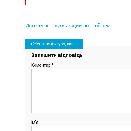
Интересные публикации по этой теме:
Навігація
Женская фигура, как совершенство: в Южном впервые представили «Метаморфозы формы»
записів
Залишити відповідь
Коментар
*
Ім'я