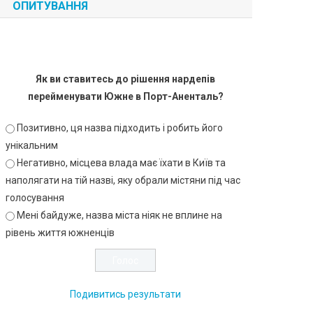
ОПИТУВАННЯ
Як ви ставитесь до рішення нардепів
перейменувати Южне в Порт-Аненталь?
Позитивно, ця назва підходить і робить його
унікальним
Негативно, місцева влада має їхати в Київ та
наполягати на тій назві, яку обрали містяни під час
голосування
Мені байдуже, назва міста ніяк не вплине на
рівень життя южненців
Подивитись результати