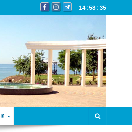
14
:
58
:
36
НЯ