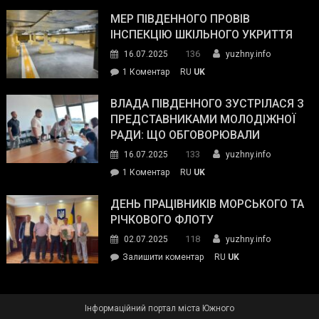
Інспектор
антикорупційних
ДСНС
МЕР ПІВДЕННОГО ПРОВІВ
органів:
власноруч
ІНСПЕКЦІЮ ШКІЛЬНОГО УКРИТТЯ
«Наш
ліквідував
спільний
136
16.07.2025
yuzhny.info
пожежу
ворог
до
1 Коментар
RU
UK
у
—
Мер
Південному
російські
Південного
ВЛАДА ПІВДЕННОГО ЗУСТРІЛАСЯ З
окупанти.
провів
ПРЕДСТАВНИКАМИ МОЛОДІЖНОЇ
Маємо
інспекцію
РАДИ: ЩО ОБГОВОРЮВАЛИ
діяти
шкільного
133
16.07.2025
yuzhny.info
як
укриття
команда
до
1 Коментар
RU
UK
України»
Влада
Південного
ДЕНЬ ПРАЦІВНИКІВ МОРСЬКОГО ТА
зустрілася
РІЧКОВОГО ФЛОТУ
з
118
02.07.2025
yuzhny.info
представниками
on
Залишити коментар
RU
UK
молодіжної
День
ради:
працівників
що
морського
обговорювали
Інформаційний портал міста Южного
та