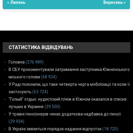
« Липень
Вересень »
СТАТИСТИКА ВІДВІДУВАНЬ
Головна
(376 989)
В СБУ прокоментували затримання заступника Южненського
міського голови
(68 924)
У Раді пояснили, що таке четверта черга мобілізації та коли її
застосують
(63 724)
“Голый” отдых: нудистский пляж в Южном оказался в списке
лучших в Украине
(39 500)
У травні пенсіонерів чекає додаткова надбавка до пенсії
(29 934)
В Україні зміниться порядок надання відпусток
(18 720)