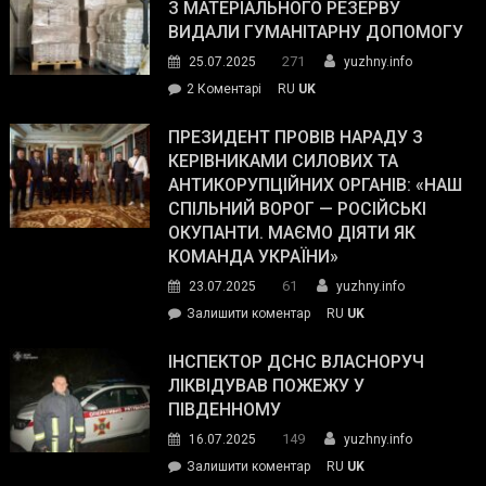
симпатії
З МАТЕРІАЛЬНОГО РЕЗЕРВУ
виборців
ВИДАЛИ ГУМАНІТАРНУ ДОПОМОГУ
Трампа
271
25.07.2025
yuzhny.info
–
до
2 Коментарі
RU
UK
The
У
Wall
Південному
ПРЕЗИДЕНТ ПРОВІВ НАРАДУ З
Street
працівникам
КЕРІВНИКАМИ СИЛОВИХ ТА
Journal.
ОПЗ
АНТИКОРУПЦІЙНИХ ОРГАНІВ: «НАШ
з
СПІЛЬНИЙ ВОРОГ — РОСІЙСЬКІ
матеріального
ОКУПАНТИ. МАЄМО ДІЯТИ ЯК
резерву
КОМАНДА УКРАЇНИ»
видали
61
23.07.2025
yuzhny.info
гуманітарну
on
Залишити коментар
RU
UK
допомогу
Президент
провів
ІНСПЕКТОР ДСНС ВЛАСНОРУЧ
нараду
ЛІКВІДУВАВ ПОЖЕЖУ У
з
ПІВДЕННОМУ
керівниками
149
16.07.2025
yuzhny.info
силових
on
Залишити коментар
RU
UK
та