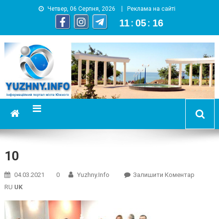
Четвер, 06 Серпня, 2026
Реклама на сайті
11
:
05
:
16
YUZHNY.INFO
информационный портал города Южный
10
On
04.03.2021
0
Yuzhny.info
Залишити Коментар
10
RU
UK