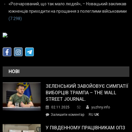
«Розчарований, що так мало людей», – Новацький закликав
южненців приходити на прощання з полеглими військовими
(7 298)
НОВІ
ЗЕЛЕНСЬКИЙ ЗАВОЙОВУЄ СИМПАТІЇ
ВИБОРЦІВ ТРАМПА – THE WALL
STREET JOURNAL.
52
02.11.2025
yuzhny.info
on
Залишити коментар
RU
UK
Зеленський
завойовує
У ПІВДЕННОМУ ПРАЦІВНИКАМ ОПЗ