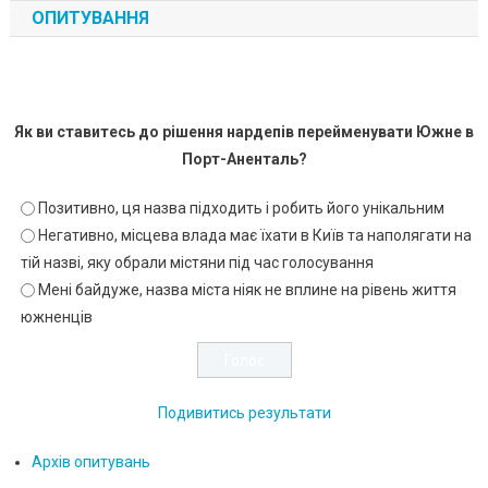
ОПИТУВАННЯ
Як ви ставитесь до рішення нардепів перейменувати Южне в
Порт-Аненталь?
Позитивно, ця назва підходить і робить його унікальним
Негативно, місцева влада має їхати в Київ та наполягати на
тій назві, яку обрали містяни під час голосування
Мені байдуже, назва міста ніяк не вплине на рівень життя
южненців
Подивитись результати
Архів опитувань