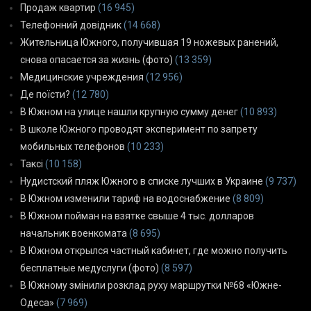
Продаж квартир
(16 945)
Телефонний довідник
(14 668)
Жительница Южного, получившая 19 ножевых ранений,
снова опасается за жизнь (фото)
(13 359)
Медицинские учреждения
(12 956)
Де поїсти?
(12 780)
В Южном на улице нашли крупную сумму денег
(10 893)
В школе Южного проводят эксперимент по запрету
мобильных телефонов
(10 233)
Таксі
(10 158)
Нудистский пляж Южного в списке лучших в Украине
(9 737)
В Южном изменили тариф на водоснабжение
(8 809)
В Южном пойман на взятке свыше 4 тыс. долларов
начальник военкомата
(8 695)
В Южном открылся частный кабинет, где можно получить
бесплатные медуслуги (фото)
(8 597)
В Южному змінили розклад руху маршрутки №68 «Южне-
Одеса»
(7 969)