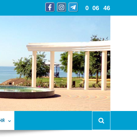
0
:
06
:
47
НЯ