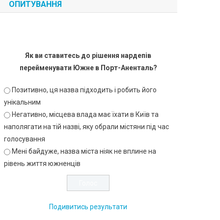
ОПИТУВАННЯ
Як ви ставитесь до рішення нардепів
перейменувати Южне в Порт-Аненталь?
Позитивно, ця назва підходить і робить його
унікальним
Негативно, місцева влада має їхати в Київ та
наполягати на тій назві, яку обрали містяни під час
голосування
Мені байдуже, назва міста ніяк не вплине на
рівень життя южненців
Подивитись результати