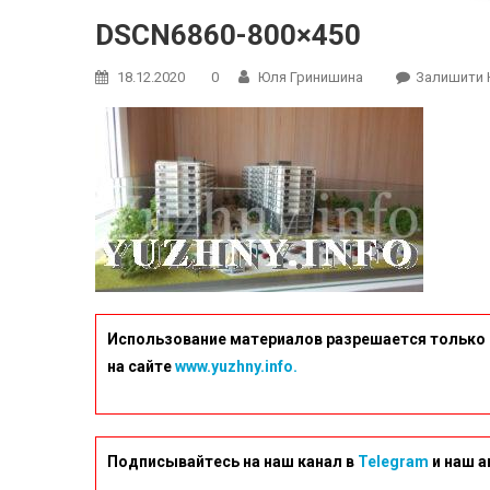
DSCN6860-800×450
18.12.2020
0
Юля Гринишина
Залишити 
Использование материалов разрешается только 
на сайте
www.yuzhny.info.
Подписывайтесь на наш канал в
Telegram
и наш а