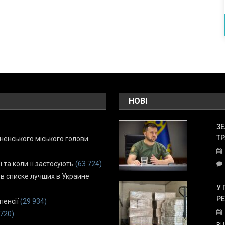
НОВІ
ЗЕ
ТР
енського міського голови
ї та коли її застосують
(63 724)
 в списке лучших в Украине
У 
Р
пенсії
(29 934)
 720)