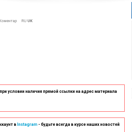
On
Коментар
RU
UK
DSCN6860-
800×450
при условии наличия прямой ссылки на адрес материала
ккаунт в
Instagram
- будьте всегда в курсе наших новостей