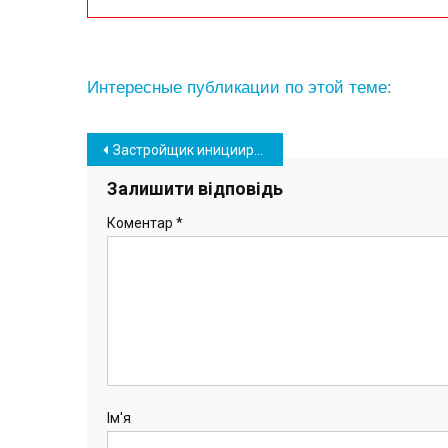
Интересные публикации по этой теме:
Навігація
Застройщик инициирует участие Южного в международной выставке туризма
записів
Залишити відповідь
Коментар
*
Ім'я