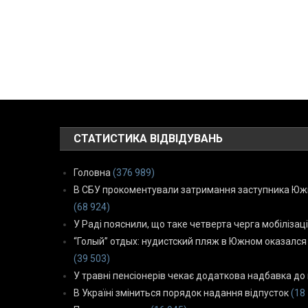
СТАТИСТИКА ВІДВІДУВАНЬ
Головна
(376 989)
В СБУ прокоментували затримання заступника Южн
(68 924)
У Раді пояснили, що таке четверта черга мобілізаці
“Голый” отдых: нудистский пляж в Южном оказался
(39 503)
У травні пенсіонерів чекає додаткова надбавка до 
В Україні зміниться порядок надання відпусток
(18