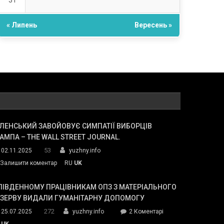
31
« Липень
Вересень »
ЛЕНСЬКИЙ ЗАВОЙОВУЄ СИМПАТІЇ ВИБОРЦІВ
АМПА – THE WALL STREET JOURNAL.
53
02.11.2025
yuzhny.info
on
Залишити коментар
RU
UK
Зеленський
завойовує
ПІВДЕННОМУ ПРАЦІВНИКАМ ОПЗ З МАТЕРІАЛЬНОГО
симпатії
ЕЗЕРВУ ВИДАЛИ ГУМАНІТАРНУ ДОПОМОГУ
виборців
272
до
25.07.2025
yuzhny.info
2 Коментарі
Трампа
У