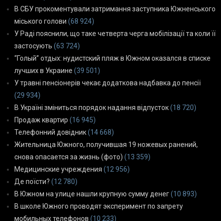
В СБУ прокоментували затримання заступника Южненського
міського голови
(68 924)
У Раді пояснили, що таке четверта черга мобілізації та коли її
застосують
(63 724)
“Голый” отдых: нудистский пляж в Южном оказался в списке
лучших в Украине
(39 501)
У травні пенсіонерів чекає додаткова надбавка до пенсії
(29 934)
В Україні зміниться порядок надання відпусток
(18 720)
Продаж квартир
(16 945)
Телефонний довідник
(14 668)
Жительница Южного, получившая 19 ножевых ранений,
снова опасается за жизнь (фото)
(13 359)
Медицинские учреждения
(12 956)
Де поїсти?
(12 780)
В Южном на улице нашли крупную сумму денег
(10 893)
В школе Южного проводят эксперимент по запрету
мобильных телефонов
(10 233)