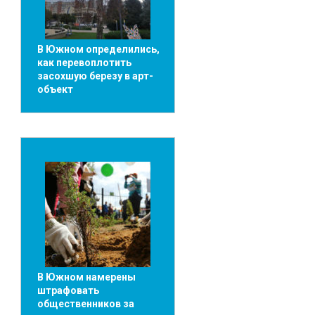
В Южном определились,
как перевоплотить
засохшую березу в арт-
объект
В Южном намерены
штрафовать
общественников за