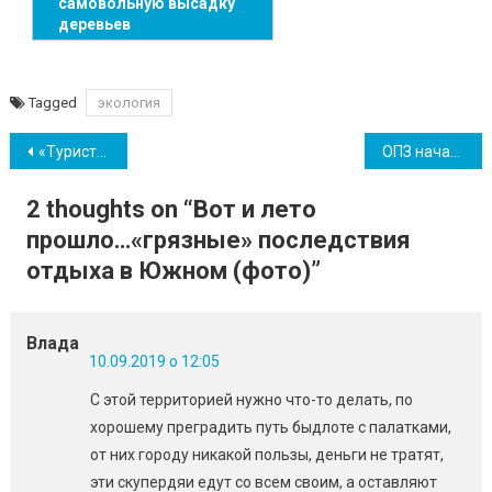
самовольную высадку
деревьев
Tagged
экология
Навігація
«Туристы были, но без денег» – бизнесмены оценили курортный сезон в Южном
ОПЗ начал отдавать долги “Нафтогазу”: первая оплата составила 2 млн
записів
2 thoughts on “
Вот и лето
прошло…«грязные» последствия
отдыха в Южном (фото)
”
Влада
10.09.2019 о 12:05
С этой территорией нужно что-то делать, по
хорошему преградить путь быдлоте с палатками,
от них городу никакой пользы, деньги не тратят,
эти скупердяи едут со всем своим, а оставляют