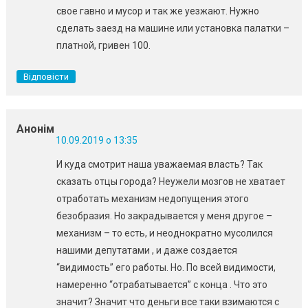
свое гавно и мусор и так же уезжают. Нужно
сделать заезд на машине или установка палатки –
платной, гривен 100.
Відповісти
Анонім
10.09.2019 о 13:35
И куда смотрит наша уважаемая власть? Так
сказать отцы города? Неужели мозгов не хватает
отработать механизм недопущения этого
безобразия. Но закрадывается у меня другое –
механизм – то есть, и неоднократно мусолился
нашими депутатами , и даже создается
“видимость” его работы. Но. По всей видимости,
намеренно “отрабатывается” с конца . Что это
значит? Значит что деньги все таки взимаются с