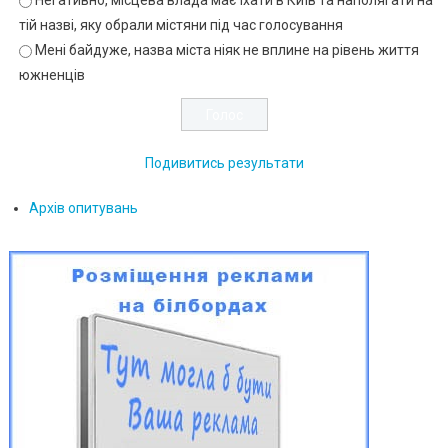
Негативно, місцева влада має їхати в Київ та наполягати на
тій назві, яку обрали містяни під час голосування
Мені байдуже, назва міста ніяк не вплине на рівень життя
южненців
Подивитись результати
Архів опитувань