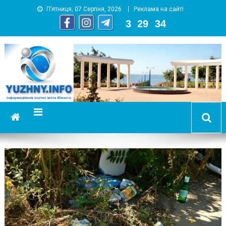
П’ятниця, 07 Серпня, 2026
Реклама на сайті
3
:
29
:
37
YUZHNY.INFO
информационный портал города Южный