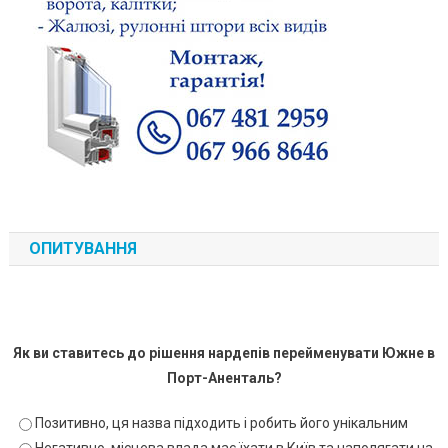
ОПИТУВАННЯ
Як ви ставитесь до рішення нардепів перейменувати Южне в
Порт-Аненталь?
Позитивно, ця назва підходить і робить його унікальним