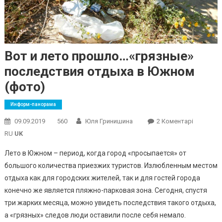
Вот и лето прошло…«грязные»
последствия отдыха в Южном
(фото)
Информ-панорама
До
09.09.2019
560
Юля Гринишина
2 Коментарі
Вот
RU
UK
И
Лето в Южном – период, когда город «просыпается» от
Лето
большого количества приезжих туристов. Излюбленным местом
Прошло…
отдыха как для городских жителей, так и для гостей города
Последс
Отдыха
конечно же является пляжно-парковая зона. Сегодня, спустя
В
три жарких месяца, можно увидеть последствия такого отдыха,
Южном
а «грязных» следов люди оставили после себя немало.