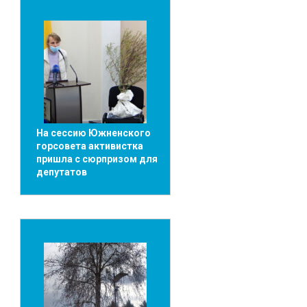
На сессию Южненского
горсовета активистка
пришла с сюрпризом для
депутатов