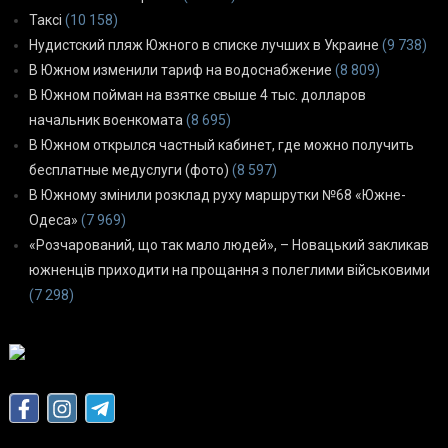
Таксі
(10 158)
Нудистский пляж Южного в списке лучших в Украине
(9 738)
В Южном изменили тариф на водоснабжение
(8 809)
В Южном пойман на взятке свыше 4 тыс. долларов
начальник военкомата
(8 695)
В Южном открылся частный кабинет, где можно получить
бесплатные медуслуги (фото)
(8 597)
В Южному змінили розклад руху маршрутки №68 «Южне-
Одеса»
(7 969)
«Розчарований, що так мало людей», – Новацький закликав
южненців приходити на прощання з полеглими військовими
(7 298)