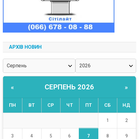
АРХІВ НОВИН
СЕРПЕНЬ 2026
«
»
ПН
ВТ
СР
ЧТ
ПТ
СБ
НД
1
2
7
3
4
5
6
8
9