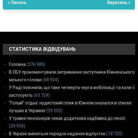
« Липень
Вересень »
СТАТИСТИКА ВІДВІДУВАНЬ
Головна
(376 989)
В СБУ прокоментували затримання заступника Южненського
міського голови
(68 924)
У Раді пояснили, що таке четверта черга мобілізації та коли її
застосують
(63 724)
“Голый” отдых: нудистский пляж в Южном оказался в списке
лучших в Украине
(39 505)
У травні пенсіонерів чекає додаткова надбавка до пенсії
(29 934)
В Україні зміниться порядок надання відпусток
(18 720)