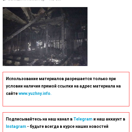
209972-
Elektromobilj-
I-
Zhiloj-
Dom-
Sgoreli-
Nochjyu-
Pod-
Odessoj-
Hozyajka-
Doma-
Использование материалов разрешается только при
Pogibla-
условии наличия прямой ссылки на адрес материала на
Big
сайте
www.yuzhny.info.
Подписывайтесь на наш канал в
Telegram
и наш аккаунт в
Instagram
- будьте всегда в курсе наших новостей