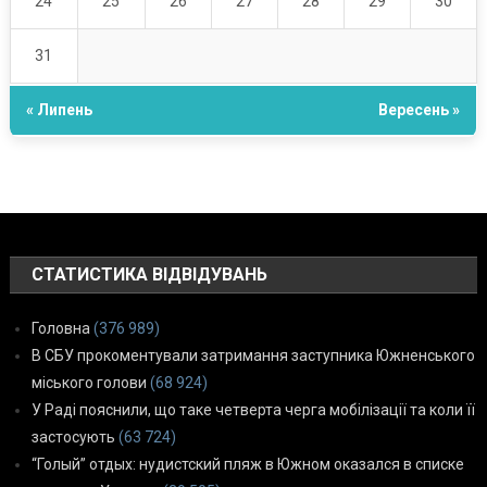
24
25
26
27
28
29
30
31
« Липень
Вересень »
СТАТИСТИКА ВІДВІДУВАНЬ
Головна
(376 989)
В СБУ прокоментували затримання заступника Южненського
міського голови
(68 924)
У Раді пояснили, що таке четверта черга мобілізації та коли її
застосують
(63 724)
“Голый” отдых: нудистский пляж в Южном оказался в списке