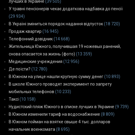
лучших в Украине
(39 505)
У травні пенсіонерів чекає додаткова надбавка до пенсії
(29 934)
В Україні зміниться порядок надання відпусток
(18 720)
Продаж квартир
(16 945)
Телефонний довідник
(14 668)
Жительница Южного, получившая 19 ножевых ранений,
снова опасается за жизнь (фото)
(13 359)
Медицинские учреждения
(12 956)
Де поїсти?
(12 780)
В Южном на улице нашли крупную сумму денег
(10 893)
В школе Южного проводят эксперимент по запрету
мобильных телефонов
(10 233)
Таксі
(10 158)
Нудистский пляж Южного в списке лучших в Украине
(9 739)
В Южном изменили тариф на водоснабжение
(8 809)
В Южном пойман на взятке свыше 4 тыс. долларов
начальник военкомата
(8 695)