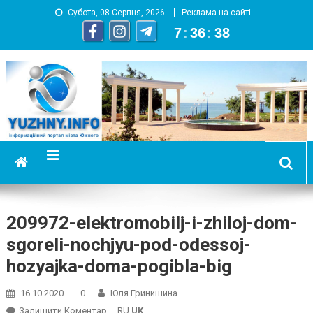
Субота, 08 Серпня, 2026
Реклама на сайті
7
:
36
:
38
YUZHNY.INFO
информационный портал города Южный
209972-elektromobilj-i-zhiloj-dom-
sgoreli-nochjyu-pod-odessoj-
hozyajka-doma-pogibla-big
16.10.2020
0
Юля Гринишина
On
Залишити Коментар
RU
UK