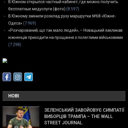
В Южном открылся частный кабинет, где можно получить
бесплатные медуслуги (фото)
(8 597)
В Южному змінили розклад руху маршрутки №68 «Южне-
Одеса»
(7 969)
«Розчарований, що так мало людей», – Новацький закликав
южненців приходити на прощання з полеглими військовими
(7 298)
НОВІ
ЗЕЛЕНСЬКИЙ ЗАВОЙОВУЄ СИМПАТІЇ
ВИБОРЦІВ ТРАМПА – THE WALL
STREET JOURNAL.