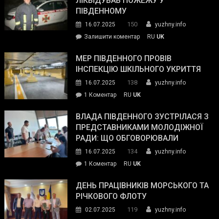
ЛІКВІДУВАВ ПОЖЕЖУ У
з
ПІВДЕННОМУ
керівниками
150
16.07.2025
yuzhny.info
силових
on
Залишити коментар
RU
UK
та
Інспектор
антикорупційних
ДСНС
МЕР ПІВДЕННОГО ПРОВІВ
органів:
власноруч
ІНСПЕКЦІЮ ШКІЛЬНОГО УКРИТТЯ
«Наш
ліквідував
спільний
138
16.07.2025
yuzhny.info
пожежу
ворог
до
1 Коментар
RU
UK
у
—
Мер
Південному
російські
Південного
ВЛАДА ПІВДЕННОГО ЗУСТРІЛАСЯ З
окупанти.
провів
ПРЕДСТАВНИКАМИ МОЛОДІЖНОЇ
Маємо
інспекцію
РАДИ: ЩО ОБГОВОРЮВАЛИ
діяти
шкільного
134
16.07.2025
yuzhny.info
як
укриття
команда
до
1 Коментар
RU
UK
України»
Влада
Південного
ДЕНЬ ПРАЦІВНИКІВ МОРСЬКОГО ТА
зустрілася
РІЧКОВОГО ФЛОТУ
з
119
02.07.2025
yuzhny.info
представниками