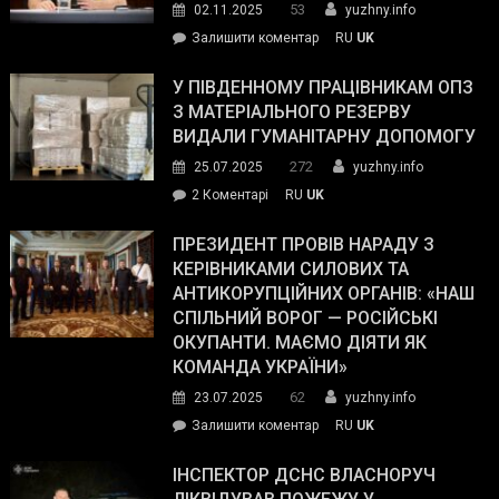
53
02.11.2025
yuzhny.info
on
Залишити коментар
RU
UK
Зеленський
завойовує
У ПІВДЕННОМУ ПРАЦІВНИКАМ ОПЗ
симпатії
З МАТЕРІАЛЬНОГО РЕЗЕРВУ
виборців
ВИДАЛИ ГУМАНІТАРНУ ДОПОМОГУ
Трампа
272
25.07.2025
yuzhny.info
–
до
2 Коментарі
RU
UK
The
У
Wall
Південному
ПРЕЗИДЕНТ ПРОВІВ НАРАДУ З
Street
працівникам
КЕРІВНИКАМИ СИЛОВИХ ТА
Journal.
ОПЗ
АНТИКОРУПЦІЙНИХ ОРГАНІВ: «НАШ
з
СПІЛЬНИЙ ВОРОГ — РОСІЙСЬКІ
матеріального
ОКУПАНТИ. МАЄМО ДІЯТИ ЯК
резерву
КОМАНДА УКРАЇНИ»
видали
62
23.07.2025
yuzhny.info
гуманітарну
on
Залишити коментар
RU
UK
допомогу
Президент
провів
ІНСПЕКТОР ДСНС ВЛАСНОРУЧ
нараду