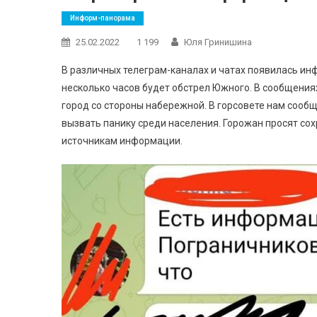
Информ-панорама
25.02.2022
1 199
Юля Гринишина
В различных телеграм-каналах и чатах появилась инф
несколько часов будет обстрел Южного. В сообщениях
город со стороны набережной. В горсовете нам сообщ
вызвать панику среди населения. Горожан просят со
источникам информации.