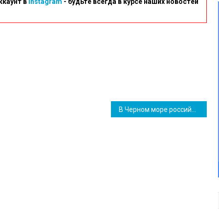
ккаунт в
Instagram
- будьте всегда в курсе наших новостей
В Черном море российский корабль сбил свой военный самолет