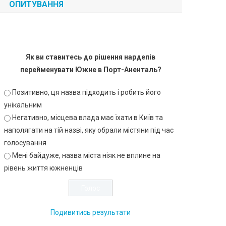
ОПИТУВАННЯ
Як ви ставитесь до рішення нардепів
перейменувати Южне в Порт-Аненталь?
Позитивно, ця назва підходить і робить його
унікальним
Негативно, місцева влада має їхати в Київ та
наполягати на тій назві, яку обрали містяни під час
голосування
Мені байдуже, назва міста ніяк не вплине на
рівень життя южненців
Подивитись результати