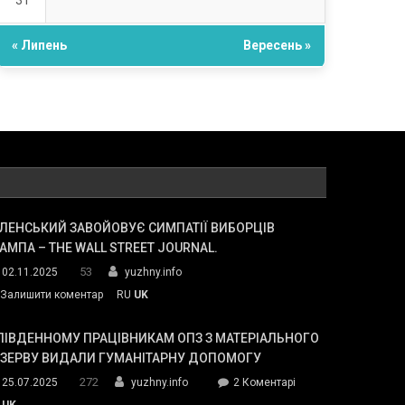
31
« Липень
Вересень »
ЛЕНСЬКИЙ ЗАВОЙОВУЄ СИМПАТІЇ ВИБОРЦІВ
АМПА – THE WALL STREET JOURNAL.
53
02.11.2025
yuzhny.info
on
Залишити коментар
RU
UK
Зеленський
завойовує
ПІВДЕННОМУ ПРАЦІВНИКАМ ОПЗ З МАТЕРІАЛЬНОГО
симпатії
ЕЗЕРВУ ВИДАЛИ ГУМАНІТАРНУ ДОПОМОГУ
виборців
272
до
25.07.2025
yuzhny.info
2 Коментарі
Трампа
У