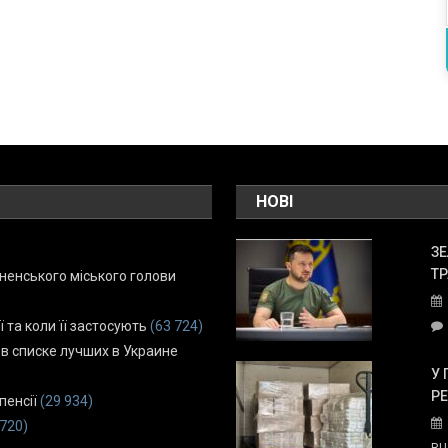
НОВІ
ЗЕ
ТР
енського міського голови
ї та коли її застосують
(63 724)
 в списке лучших в Украине
У 
Р
пенсії
(29 934)
 720)