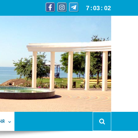
7
:
03
:
03
НЯ