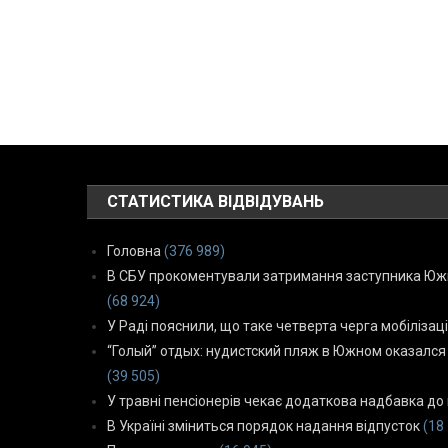
СТАТИСТИКА ВІДВІДУВАНЬ
Головна
(376 989)
В СБУ прокоментували затримання заступника Южн
(68 924)
У Раді пояснили, що таке четверта черга мобілізаці
“Голый” отдых: нудистский пляж в Южном оказался
(39 505)
У травні пенсіонерів чекає додаткова надбавка до 
В Україні зміниться порядок надання відпусток
(18