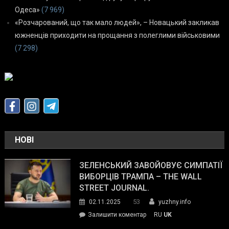
Одеса»
(7 969)
«Розчарований, що так мало людей», – Новацький закликав
южненців приходити на прощання з полеглими військовими
(7 298)
НОВІ
ЗЕЛЕНСЬКИЙ ЗАВОЙОВУЄ СИМПАТІЇ
ВИБОРЦІВ ТРАМПА – THE WALL
STREET JOURNAL.
53
02.11.2025
yuzhny.info
on
Залишити коментар
RU
UK
Зеленський