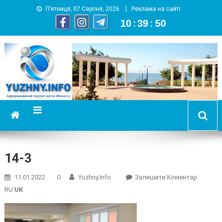
П’ятниця, 07 Серпня, 2026
Реклама на сайті
10
:
39
:
51
YUZHNY.INFO
информационный портал города Южный
14-3
On
11.01.2022
0
Yuzhny.info
Залишити Коментар
14-
RU
UK
3