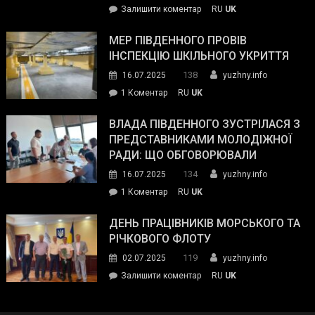
on
Залишити коментар
RU
UK
та
Інспектор
антикорупційних
ДСНС
МЕР ПІВДЕННОГО ПРОВІВ
органів:
власноруч
ІНСПЕКЦІЮ ШКІЛЬНОГО УКРИТТЯ
«Наш
ліквідував
спільний
138
16.07.2025
yuzhny.info
пожежу
ворог
до
1 Коментар
RU
UK
у
—
Мер
Південному
російські
Південного
ВЛАДА ПІВДЕННОГО ЗУСТРІЛАСЯ З
окупанти.
провів
ПРЕДСТАВНИКАМИ МОЛОДІЖНОЇ
Маємо
інспекцію
РАДИ: ЩО ОБГОВОРЮВАЛИ
діяти
шкільного
134
16.07.2025
yuzhny.info
як
укриття
команда
до
1 Коментар
RU
UK
України»
Влада
Південного
ДЕНЬ ПРАЦІВНИКІВ МОРСЬКОГО ТА
зустрілася
РІЧКОВОГО ФЛОТУ
з
119
02.07.2025
yuzhny.info
представниками
on
Залишити коментар
RU
UK
молодіжної
День
ради:
працівників
що