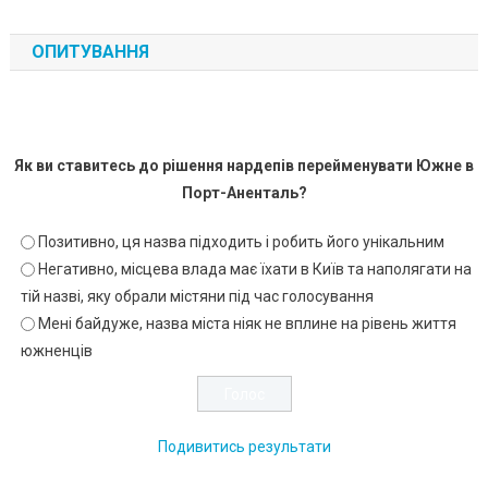
ОПИТУВАННЯ
Як ви ставитесь до рішення нардепів перейменувати Южне в
Порт-Аненталь?
Позитивно, ця назва підходить і робить його унікальним
Негативно, місцева влада має їхати в Київ та наполягати на
тій назві, яку обрали містяни під час голосування
Мені байдуже, назва міста ніяк не вплине на рівень життя
южненців
Подивитись результати