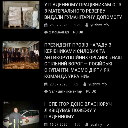
завойовує
У ПІВДЕННОМУ ПРАЦІВНИКАМ ОПЗ
симпатії
З МАТЕРІАЛЬНОГО РЕЗЕРВУ
виборців
ВИДАЛИ ГУМАНІТАРНУ ДОПОМОГУ
Трампа
272
25.07.2025
yuzhny.info
–
до
2 Коментарі
RU
UK
The
У
Wall
Південному
ПРЕЗИДЕНТ ПРОВІВ НАРАДУ З
Street
працівникам
КЕРІВНИКАМИ СИЛОВИХ ТА
Journal.
ОПЗ
АНТИКОРУПЦІЙНИХ ОРГАНІВ: «НАШ
з
СПІЛЬНИЙ ВОРОГ — РОСІЙСЬКІ
матеріального
ОКУПАНТИ. МАЄМО ДІЯТИ ЯК
резерву
КОМАНДА УКРАЇНИ»
видали
62
23.07.2025
yuzhny.info
гуманітарну
on
Залишити коментар
RU
UK
допомогу
Президент
провів
ІНСПЕКТОР ДСНС ВЛАСНОРУЧ
нараду
ЛІКВІДУВАВ ПОЖЕЖУ У
з
ПІВДЕННОМУ
керівниками
150
16.07.2025
yuzhny.info
силових