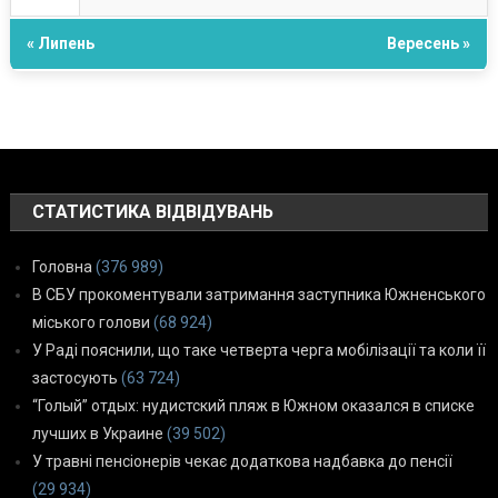
« Липень
Вересень »
СТАТИСТИКА ВІДВІДУВАНЬ
Головна
(376 989)
В СБУ прокоментували затримання заступника Южненського
міського голови
(68 924)
У Раді пояснили, що таке четверта черга мобілізації та коли її
застосують
(63 724)
“Голый” отдых: нудистский пляж в Южном оказался в списке
лучших в Украине
(39 502)
У травні пенсіонерів чекає додаткова надбавка до пенсії
(29 934)