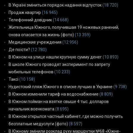
В Україні зміниться порядок надання відпусток
(18 720)
Продаж квартир
(16 945)
Телефонний довідник
(14 668)
Жительница Южного, получившая 19 ножевых ранений,
снова опасается за жизнь (фото)
(13 359)
Медицинские учреждения
(12 956)
Де поїсти?
(12 780)
В Южном на улице нашли крупную сумму денег
(10 893)
В школе Южного проводят эксперимент по запрету
мобильных телефонов
(10 233)
Таксі
(10 158)
Нудистский пляж Южного в списке лучших в Украине
(9 738)
В Южном изменили тариф на водоснабжение
(8 809)
В Южном пойман на взятке свыше 4 тыс. долларов
начальник военкомата
(8 695)
В Южном открылся частный кабинет, где можно получить
бесплатные медуслуги (фото)
(8 597)
В Южному змінили розклад руху маршрутки №68 «Южне-