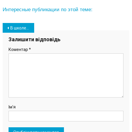
Интересные публикации по этой теме:
Навігація
В школе Южного установили новую мебель в обновленной столовой (фото)
записів
Залишити відповідь
Коментар
*
Ім'я