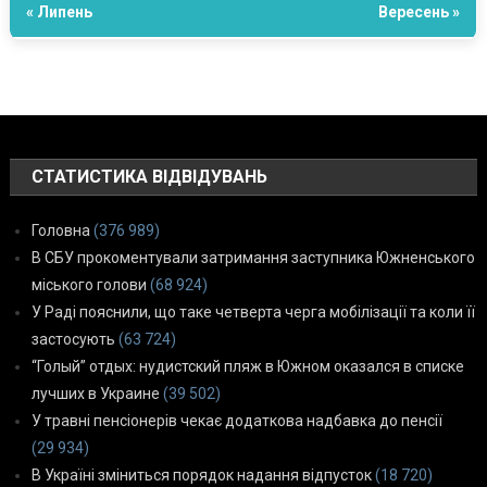
« Липень
Вересень »
СТАТИСТИКА ВІДВІДУВАНЬ
Головна
(376 989)
В СБУ прокоментували затримання заступника Южненського
міського голови
(68 924)
У Раді пояснили, що таке четверта черга мобілізації та коли її
застосують
(63 724)
“Голый” отдых: нудистский пляж в Южном оказался в списке
лучших в Украине
(39 502)
У травні пенсіонерів чекає додаткова надбавка до пенсії
(29 934)
В Україні зміниться порядок надання відпусток
(18 720)