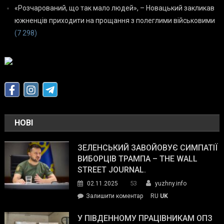
«Розчарований, що так мало людей», – Новацький закликав
южненців приходити на прощання з полеглими військовими
(7 298)
НОВІ
ЗЕЛЕНСЬКИЙ ЗАВОЙОВУЄ СИМПАТІЇ
ВИБОРЦІВ ТРАМПА – THE WALL
STREET JOURNAL.
53
02.11.2025
yuzhny.info
on
Залишити коментар
RU
UK
Зеленський
завойовує
У ПІВДЕННОМУ ПРАЦІВНИКАМ ОПЗ