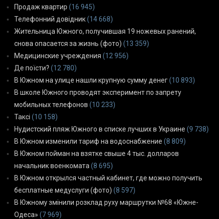
Продаж квартир
(16 945)
Телефонний довідник
(14 668)
Жительница Южного, получившая 19 ножевых ранений,
снова опасается за жизнь (фото)
(13 359)
Медицинские учреждения
(12 956)
Де поїсти?
(12 780)
В Южном на улице нашли крупную сумму денег
(10 893)
В школе Южного проводят эксперимент по запрету
мобильных телефонов
(10 233)
Таксі
(10 158)
Нудистский пляж Южного в списке лучших в Украине
(9 738)
В Южном изменили тариф на водоснабжение
(8 809)
В Южном пойман на взятке свыше 4 тыс. долларов
начальник военкомата
(8 695)
В Южном открылся частный кабинет, где можно получить
бесплатные медуслуги (фото)
(8 597)
В Южному змінили розклад руху маршрутки №68 «Южне-
Одеса»
(7 969)