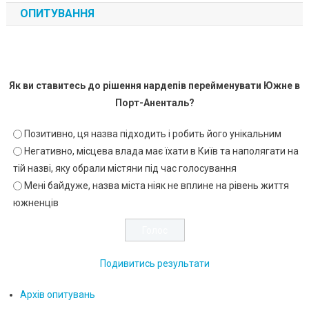
ОПИТУВАННЯ
Як ви ставитесь до рішення нардепів перейменувати Южне в
Порт-Аненталь?
Позитивно, ця назва підходить і робить його унікальним
Негативно, місцева влада має їхати в Київ та наполягати на
тій назві, яку обрали містяни під час голосування
Мені байдуже, назва міста ніяк не вплине на рівень життя
южненців
Подивитись результати
Архів опитувань