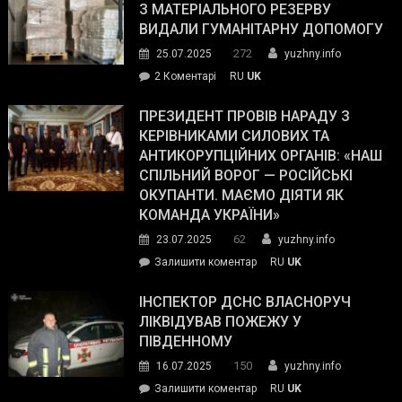
симпатії
З МАТЕРІАЛЬНОГО РЕЗЕРВУ
виборців
ВИДАЛИ ГУМАНІТАРНУ ДОПОМОГУ
Трампа
272
25.07.2025
yuzhny.info
–
до
2 Коментарі
RU
UK
The
У
Wall
Південному
ПРЕЗИДЕНТ ПРОВІВ НАРАДУ З
Street
працівникам
КЕРІВНИКАМИ СИЛОВИХ ТА
Journal.
ОПЗ
АНТИКОРУПЦІЙНИХ ОРГАНІВ: «НАШ
з
СПІЛЬНИЙ ВОРОГ — РОСІЙСЬКІ
матеріального
ОКУПАНТИ. МАЄМО ДІЯТИ ЯК
резерву
КОМАНДА УКРАЇНИ»
видали
62
23.07.2025
yuzhny.info
гуманітарну
on
Залишити коментар
RU
UK
допомогу
Президент
провів
ІНСПЕКТОР ДСНС ВЛАСНОРУЧ
нараду
ЛІКВІДУВАВ ПОЖЕЖУ У
з
ПІВДЕННОМУ
керівниками
150
16.07.2025
yuzhny.info
силових
on
Залишити коментар
RU
UK
та