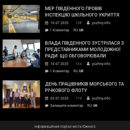
Інспектор
антикорупційних
ДСНС
МЕР ПІВДЕННОГО ПРОВІВ
органів:
власноруч
ІНСПЕКЦІЮ ШКІЛЬНОГО УКРИТТЯ
«Наш
ліквідував
спільний
138
16.07.2025
yuzhny.info
пожежу
ворог
до
1 Коментар
RU
UK
у
—
Мер
Південному
російські
Південного
ВЛАДА ПІВДЕННОГО ЗУСТРІЛАСЯ З
окупанти.
провів
ПРЕДСТАВНИКАМИ МОЛОДІЖНОЇ
Маємо
інспекцію
РАДИ: ЩО ОБГОВОРЮВАЛИ
діяти
шкільного
134
16.07.2025
yuzhny.info
як
укриття
команда
до
1 Коментар
RU
UK
України»
Влада
Південного
ДЕНЬ ПРАЦІВНИКІВ МОРСЬКОГО ТА
зустрілася
РІЧКОВОГО ФЛОТУ
з
119
02.07.2025
yuzhny.info
представниками
on
Залишити коментар
RU
UK
молодіжної
День
ради:
працівників
що
морського
обговорювали
Інформаційний портал міста Южного
та