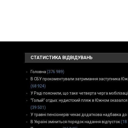
СТАТИСТИКА ВІДВІДУВАНЬ
Головна
(376 989)
В СБУ прокоментували затримання заступника Южн
(68 924)
У Раді пояснили, що таке четверта черга мобілізаці
“Голый” отдых: нудистский пляж в Южном оказался
(39 501)
У травні пенсіонерів чекає додаткова надбавка до 
В Україні зміниться порядок надання відпусток
(18