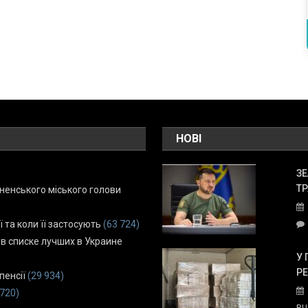
НОВІ
ЗЕ
ТР
енського міського голови
ї та коли її застосують
(63 724)
 в списке лучших в Украине
У 
Р
пенсії
(29 934)
 720)