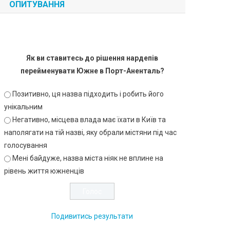
ОПИТУВАННЯ
Як ви ставитесь до рішення нардепів
перейменувати Южне в Порт-Аненталь?
Позитивно, ця назва підходить і робить його
унікальним
Негативно, місцева влада має їхати в Київ та
наполягати на тій назві, яку обрали містяни під час
голосування
Мені байдуже, назва міста ніяк не вплине на
рівень життя южненців
Подивитись результати