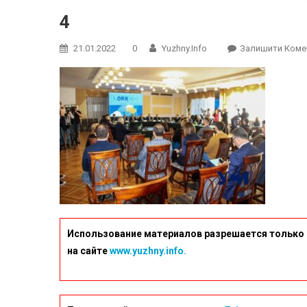
4
21.01.2022
0
Yuzhny.info
Залишити Коме
Использование материалов разрешается только 
на сайте
www.yuzhny.info.