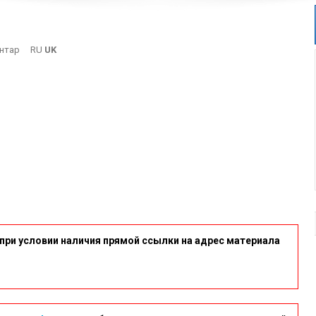
On
нтар
RU
UK
4
при условии наличия прямой ссылки на адрес материала