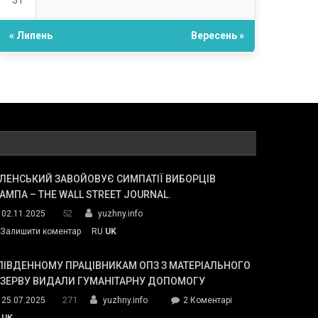
31
« Липень
Вересень »
ЛЕНСЬКИЙ ЗАВОЙОВУЄ СИМПАТІЇ ВИБОРЦІВ
АМПА – THE WALL STREET JOURNAL.
52
02.11.2025
yuzhny.info
on
Залишити коментар
RU
UK
Зеленський
завойовує
ПІВДЕННОМУ ПРАЦІВНИКАМ ОПЗ З МАТЕРІАЛЬНОГО
симпатії
ЕЗЕРВУ ВИДАЛИ ГУМАНІТАРНУ ДОПОМОГУ
виборців
271
до
25.07.2025
yuzhny.info
2 Коментарі
Трампа
У