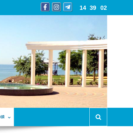
14
:
39
:
03
НЯ