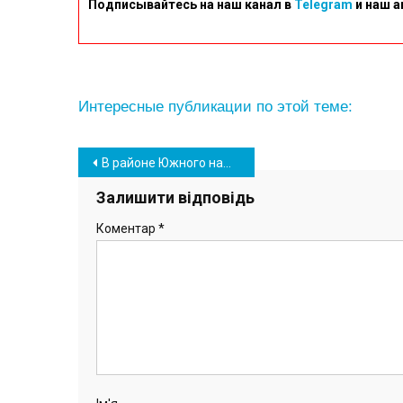
Подписывайтесь на наш канал в
Telegram
и наш а
Интересные публикации по этой теме:
Навігація
В районе Южного нашли землю под космодром, но надо договариваться с турками
записів
Залишити відповідь
Коментар
*