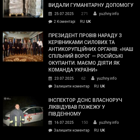
виборців
ВИДАЛИ ГУМАНІТАРНУ ДОПОМОГУ
Трампа
271
25.07.2025
yuzhny.info
–
до
2 Коментарі
RU
UK
The
У
Wall
Південному
ПРЕЗИДЕНТ ПРОВІВ НАРАДУ З
Street
працівникам
КЕРІВНИКАМИ СИЛОВИХ ТА
Journal.
ОПЗ
АНТИКОРУПЦІЙНИХ ОРГАНІВ: «НАШ
з
СПІЛЬНИЙ ВОРОГ — РОСІЙСЬКІ
матеріального
ОКУПАНТИ. МАЄМО ДІЯТИ ЯК
резерву
КОМАНДА УКРАЇНИ»
видали
62
23.07.2025
yuzhny.info
гуманітарну
on
Залишити коментар
RU
UK
допомогу
Президент
провів
ІНСПЕКТОР ДСНС ВЛАСНОРУЧ
нараду
ЛІКВІДУВАВ ПОЖЕЖУ У
з
ПІВДЕННОМУ
керівниками
150
16.07.2025
yuzhny.info
силових
on
Залишити коментар
RU
UK
та
Інспектор
антикорупційних