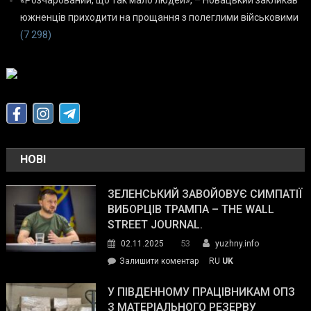
южненців приходити на прощання з полеглими військовими
(7 298)
НОВІ
ЗЕЛЕНСЬКИЙ ЗАВОЙОВУЄ СИМПАТІЇ
ВИБОРЦІВ ТРАМПА – THE WALL
STREET JOURNAL.
53
02.11.2025
yuzhny.info
on
Залишити коментар
RU
UK
Зеленський
завойовує
У ПІВДЕННОМУ ПРАЦІВНИКАМ ОПЗ
симпатії
З МАТЕРІАЛЬНОГО РЕЗЕРВУ