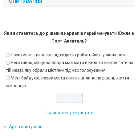
ОПИТУВАННЯ
Як ви ставитесь до рішення нардепів перейменувати Южне в
Порт-Аненталь?
Позитивно, ця назва підходить і робить його унікальним
Негативно, місцева влада має їхати в Київ та наполягати на
тій назві, яку обрали містяни під час голосування
Мені байдуже, назва міста ніяк не вплине на рівень життя
южненців
Подивитись результати
Архів опитувань