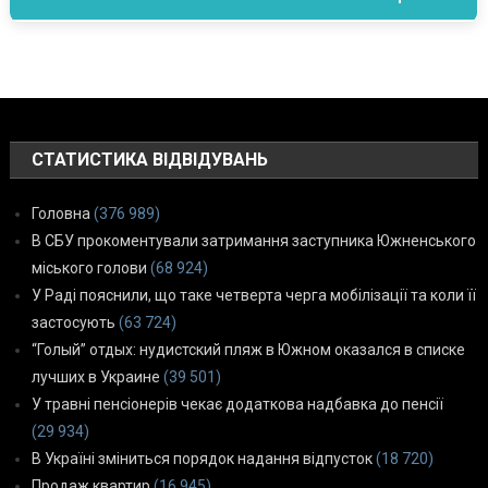
СТАТИСТИКА ВІДВІДУВАНЬ
Головна
(376 989)
В СБУ прокоментували затримання заступника Южненського
міського голови
(68 924)
У Раді пояснили, що таке четверта черга мобілізації та коли її
застосують
(63 724)
“Голый” отдых: нудистский пляж в Южном оказался в списке
лучших в Украине
(39 501)
У травні пенсіонерів чекає додаткова надбавка до пенсії
(29 934)
В Україні зміниться порядок надання відпусток
(18 720)
Продаж квартир
(16 945)