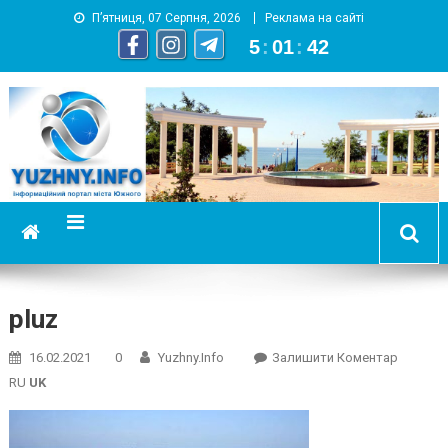
П’ятниця, 07 Серпня, 2026
Реклама на сайті
5
:
01
:
43
YUZHNY.INFO
информационный портал города Южный
pluz
On
16.02.2021
0
Yuzhny.info
Залишити Коментар
Pluz
RU
UK