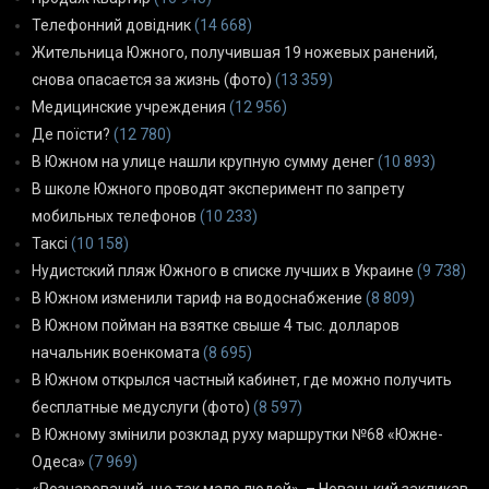
Телефонний довідник
(14 668)
Жительница Южного, получившая 19 ножевых ранений,
снова опасается за жизнь (фото)
(13 359)
Медицинские учреждения
(12 956)
Де поїсти?
(12 780)
В Южном на улице нашли крупную сумму денег
(10 893)
В школе Южного проводят эксперимент по запрету
мобильных телефонов
(10 233)
Таксі
(10 158)
Нудистский пляж Южного в списке лучших в Украине
(9 738)
В Южном изменили тариф на водоснабжение
(8 809)
В Южном пойман на взятке свыше 4 тыс. долларов
начальник военкомата
(8 695)
В Южном открылся частный кабинет, где можно получить
бесплатные медуслуги (фото)
(8 597)
В Южному змінили розклад руху маршрутки №68 «Южне-
Одеса»
(7 969)
«Розчарований, що так мало людей», – Новацький закликав