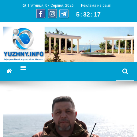
П’ятниця, 07 Серпня, 2026
Реклама на сайті
5
:
32
:
17
YUZHNY.INFO
информационный портал города Южный