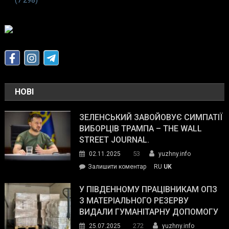
(7 298)
НОВІ
ЗЕЛЕНСЬКИЙ ЗАВОЙОВУЄ СИМПАТІЇ
ВИБОРЦІВ ТРАМПА – THE WALL
STREET JOURNAL.
53
02.11.2025
yuzhny.info
on
Залишити коментар
RU
UK
Зеленський
завойовує
У ПІВДЕННОМУ ПРАЦІВНИКАМ ОПЗ
симпатії
З МАТЕРІАЛЬНОГО РЕЗЕРВУ
виборців
ВИДАЛИ ГУМАНІТАРНУ ДОПОМОГУ
Трампа
272
25.07.2025
yuzhny.info