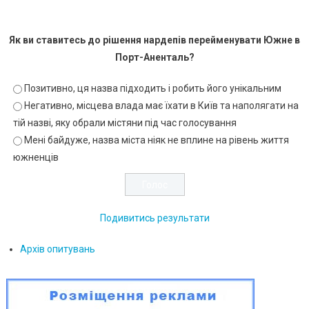
Як ви ставитесь до рішення нардепів перейменувати Южне в
Порт-Аненталь?
Позитивно, ця назва підходить і робить його унікальним
Негативно, місцева влада має їхати в Київ та наполягати на
тій назві, яку обрали містяни під час голосування
Мені байдуже, назва міста ніяк не вплине на рівень життя
южненців
Подивитись результати
Архів опитувань