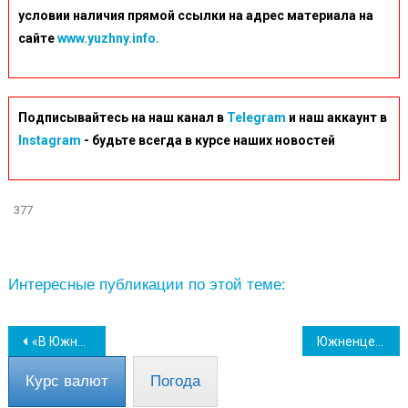
условии наличия прямой ссылки на адрес материала на
сайте
www.yuzhny.info.
Подписывайтесь на наш канал в
Telegram
и наш аккаунт в
Instagram
- будьте всегда в курсе наших новостей
377
Интересные публикации по этой теме:
Навігація
«В Южном очень активно работают волонтеры» – Владимир Новацкий
Южненцев 2 апреля приглашают на мероприятие по оказанию психологической помощи
записів
Курс валют
Погода