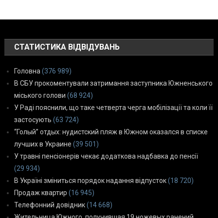
СТАТИСТИКА ВІДВІДУВАНЬ
Головна
(376 989)
В СБУ прокоментували затримання заступника Южненського
міського голови
(68 924)
У Раді пояснили, що таке четверта черга мобілізації та коли її
застосують
(63 724)
“Голый” отдых: нудистский пляж в Южном оказался в списке
лучших в Украине
(39 501)
У травні пенсіонерів чекає додаткова надбавка до пенсії
(29 934)
В Україні зміниться порядок надання відпусток
(18 720)
Продаж квартир
(16 945)
Телефонний довідник
(14 668)
Жительница Южного, получившая 19 ножевых ранений,