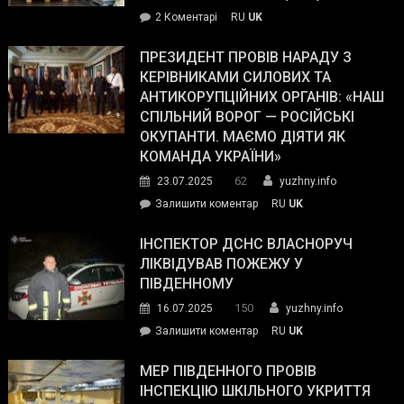
–
до
2 Коментарі
RU
UK
The
У
Wall
Південному
ПРЕЗИДЕНТ ПРОВІВ НАРАДУ З
Street
працівникам
КЕРІВНИКАМИ СИЛОВИХ ТА
Journal.
ОПЗ
АНТИКОРУПЦІЙНИХ ОРГАНІВ: «НАШ
з
СПІЛЬНИЙ ВОРОГ — РОСІЙСЬКІ
матеріального
ОКУПАНТИ. МАЄМО ДІЯТИ ЯК
резерву
КОМАНДА УКРАЇНИ»
видали
62
23.07.2025
yuzhny.info
гуманітарну
on
Залишити коментар
RU
UK
допомогу
Президент
провів
ІНСПЕКТОР ДСНС ВЛАСНОРУЧ
нараду
ЛІКВІДУВАВ ПОЖЕЖУ У
з
ПІВДЕННОМУ
керівниками
150
16.07.2025
yuzhny.info
силових
on
Залишити коментар
RU
UK
та
Інспектор
антикорупційних
ДСНС
МЕР ПІВДЕННОГО ПРОВІВ
органів:
власноруч
ІНСПЕКЦІЮ ШКІЛЬНОГО УКРИТТЯ
«Наш