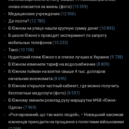
снова опасается за жизнь (фото)
(13 359)
Медицинские учреждения
(12 956)
Де поїсти?
(12 780)
В Южном на улице нашли крупную сумму денег
(10 893)
В школе Южного проводят эксперимент по запрету
мобильных телефонов
(10 233)
Таксі
(10 158)
Нудистский пляж Южного в списке лучших в Украине
(9 738)
В Южном изменили тариф на водоснабжение
(8 809)
В Южном пойман на взятке свыше 4 тыс. долларов
начальник военкомата
(8 695)
В Южном открылся частный кабинет, где можно получить
бесплатные медуслуги (фото)
(8 597)
В Южному змінили розклад руху маршрутки №68 «Южне-
Одеса»
(7 969)
«Розчарований, що так мало людей», – Новацький закликав
южненців приходити на прощання з полеглими військовими