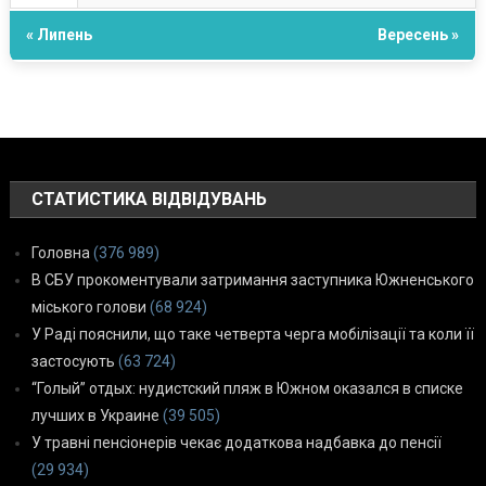
« Липень
Вересень »
СТАТИСТИКА ВІДВІДУВАНЬ
Головна
(376 989)
В СБУ прокоментували затримання заступника Южненського
міського голови
(68 924)
У Раді пояснили, що таке четверта черга мобілізації та коли її
застосують
(63 724)
“Голый” отдых: нудистский пляж в Южном оказался в списке
лучших в Украине
(39 505)
У травні пенсіонерів чекає додаткова надбавка до пенсії
(29 934)