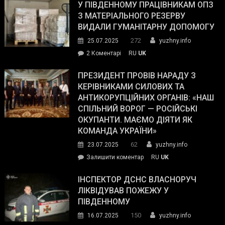
завойовує
У ПІВДЕННОМУ ПРАЦІВНИКАМ ОПЗ
симпатії
З МАТЕРІАЛЬНОГО РЕЗЕРВУ
виборців
ВИДАЛИ ГУМАНІТАРНУ ДОПОМОГУ
Трампа
272
25.07.2025
yuzhny.info
–
до
2 Коментарі
RU
UK
The
У
Wall
Південному
ПРЕЗИДЕНТ ПРОВІВ НАРАДУ З
Street
працівникам
КЕРІВНИКАМИ СИЛОВИХ ТА
Journal.
ОПЗ
АНТИКОРУПЦІЙНИХ ОРГАНІВ: «НАШ
з
СПІЛЬНИЙ ВОРОГ — РОСІЙСЬКІ
матеріального
ОКУПАНТИ. МАЄМО ДІЯТИ ЯК
резерву
КОМАНДА УКРАЇНИ»
видали
62
23.07.2025
yuzhny.info
гуманітарну
on
Залишити коментар
RU
UK
допомогу
Президент
провів
ІНСПЕКТОР ДСНС ВЛАСНОРУЧ
нараду
ЛІКВІДУВАВ ПОЖЕЖУ У
з
ПІВДЕННОМУ
керівниками
150
16.07.2025
yuzhny.info
силових