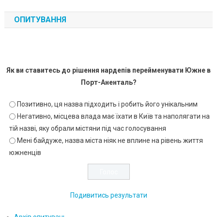
ОПИТУВАННЯ
Як ви ставитесь до рішення нардепів перейменувати Южне в
Порт-Аненталь?
Позитивно, ця назва підходить і робить його унікальним
Негативно, місцева влада має їхати в Київ та наполягати на
тій назві, яку обрали містяни під час голосування
Мені байдуже, назва міста ніяк не вплине на рівень життя
южненців
Подивитись результати
Архів опитувань