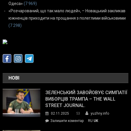
Одеса»
(7 969)
«Розчарований, що так мало людей», – Новацький закликав
южненців приходити на прощання з полеглими військовими
(7 298)
НОВІ
ЗЕЛЕНСЬКИЙ ЗАВОЙОВУЄ СИМПАТІЇ
ВИБОРЦІВ ТРАМПА – THE WALL
STREET JOURNAL.
53
02.11.2025
yuzhny.info
on
Залишити коментар
RU
UK
Зеленський