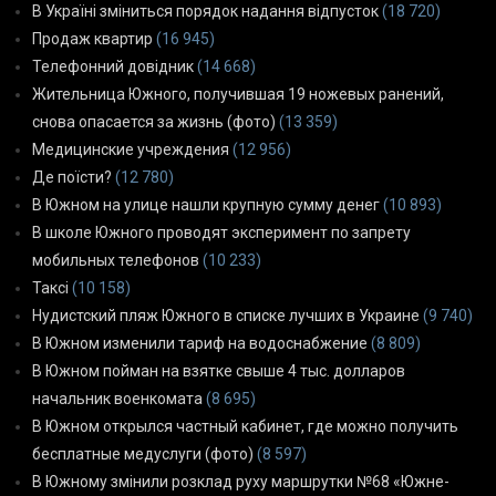
В Україні зміниться порядок надання відпусток
(18 720)
Продаж квартир
(16 945)
Телефонний довідник
(14 668)
Жительница Южного, получившая 19 ножевых ранений,
снова опасается за жизнь (фото)
(13 359)
Медицинские учреждения
(12 956)
Де поїсти?
(12 780)
В Южном на улице нашли крупную сумму денег
(10 893)
В школе Южного проводят эксперимент по запрету
мобильных телефонов
(10 233)
Таксі
(10 158)
Нудистский пляж Южного в списке лучших в Украине
(9 740)
В Южном изменили тариф на водоснабжение
(8 809)
В Южном пойман на взятке свыше 4 тыс. долларов
начальник военкомата
(8 695)
В Южном открылся частный кабинет, где можно получить
бесплатные медуслуги (фото)
(8 597)
В Южному змінили розклад руху маршрутки №68 «Южне-