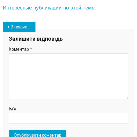
Интересные публикации по этой теме:
Навігація
В новых вазонах в центре Южного коммунальщики высадили растения
записів
Залишити відповідь
Коментар
*
Ім'я