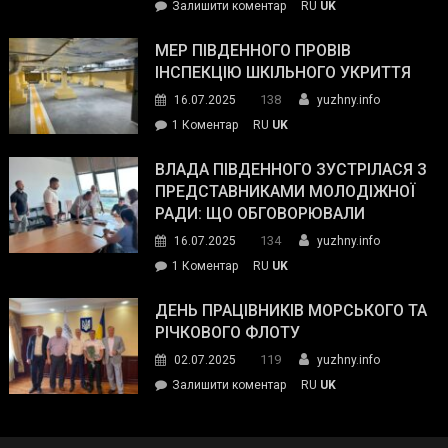
on
Залишити коментар
RU
UK
та
Інспектор
антикорупційних
ДСНС
МЕР ПІВДЕННОГО ПРОВІВ
органів:
власноруч
ІНСПЕКЦІЮ ШКІЛЬНОГО УКРИТТЯ
«Наш
ліквідував
спільний
138
16.07.2025
yuzhny.info
пожежу
ворог
до
1 Коментар
RU
UK
у
—
Мер
Південному
російські
Південного
ВЛАДА ПІВДЕННОГО ЗУСТРІЛАСЯ З
окупанти.
провів
ПРЕДСТАВНИКАМИ МОЛОДІЖНОЇ
Маємо
інспекцію
РАДИ: ЩО ОБГОВОРЮВАЛИ
діяти
шкільного
134
16.07.2025
yuzhny.info
як
укриття
команда
до
1 Коментар
RU
UK
України»
Влада
Південного
ДЕНЬ ПРАЦІВНИКІВ МОРСЬКОГО ТА
зустрілася
РІЧКОВОГО ФЛОТУ
з
119
02.07.2025
yuzhny.info
представниками
on
Залишити коментар
RU
UK
молодіжної
День
ради:
працівників
що
морського