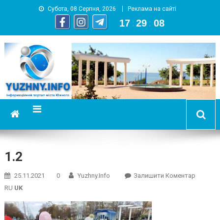
Субота, 08 Серпня, 2026
Реклама на сайті
17
:
29
:
09
YUZHNY.INFO
информационный портал города Южный
1.2
On
25.11.2021
0
Yuzhny.info
Залишити Коментар
1.2
RU
UK