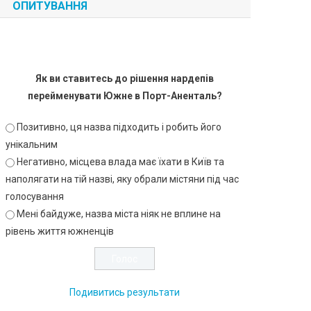
ОПИТУВАННЯ
Як ви ставитесь до рішення нардепів
перейменувати Южне в Порт-Аненталь?
Позитивно, ця назва підходить і робить його
унікальним
Негативно, місцева влада має їхати в Київ та
наполягати на тій назві, яку обрали містяни під час
голосування
Мені байдуже, назва міста ніяк не вплине на
рівень життя южненців
Подивитись результати