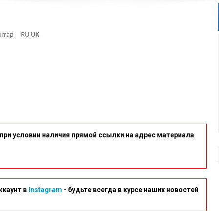
On
нтар
RU
UK
6
при условии наличия прямой ссылки на адрес материала
ккаунт в
Instagram
- будьте всегда в курсе наших новостей