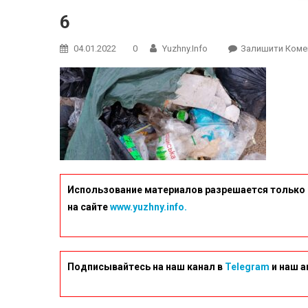
6
04.01.2022
0
Yuzhny.info
Залишити Коме
Использование материалов разрешается только 
на сайте
www.yuzhny.info.
Подписывайтесь на наш канал в
Telegram
и наш а