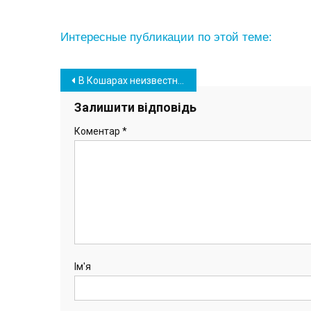
Интересные публикации по этой теме:
Навігація
В Кошарах неизвестные выгрузили мешки с мусором прямо на берегу лимана (фото)
записів
Залишити відповідь
Коментар
*
Ім'я