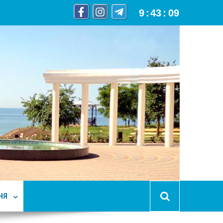
9
:
43
:
10
НЯ