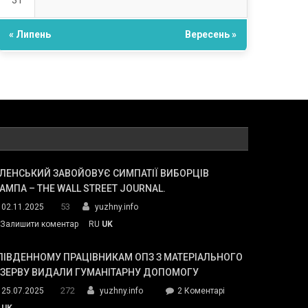
31
« Липень
Вересень »
ЛЕНСЬКИЙ ЗАВОЙОВУЄ СИМПАТІЇ ВИБОРЦІВ
АМПА – THE WALL STREET JOURNAL.
53
02.11.2025
yuzhny.info
on
Залишити коментар
RU
UK
Зеленський
завойовує
ПІВДЕННОМУ ПРАЦІВНИКАМ ОПЗ З МАТЕРІАЛЬНОГО
симпатії
ЕЗЕРВУ ВИДАЛИ ГУМАНІТАРНУ ДОПОМОГУ
виборців
272
до
25.07.2025
yuzhny.info
2 Коментарі
Трампа
У