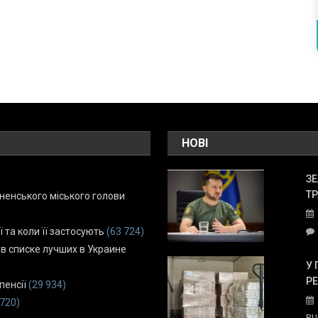
НОВІ
ЗЕ
ТР
енського міського голови
ї та коли її застосують
(63 724)
 в списке лучших в Украине
У 
Р
пенсії
(29 934)
 720)