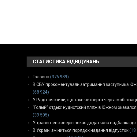
СТАТИСТИКА ВІДВІДУВАНЬ
Головна
(376 989)
В СБУ прокоментували затримання заступника Южн
(68 924)
У Раді пояснили, що таке четверта черга мобілізаці
“Голый” отдых: нудистский пляж в Южном оказался
(39 505)
У травні пенсіонерів чекає додаткова надбавка до 
В Україні зміниться порядок надання відпусток
(18