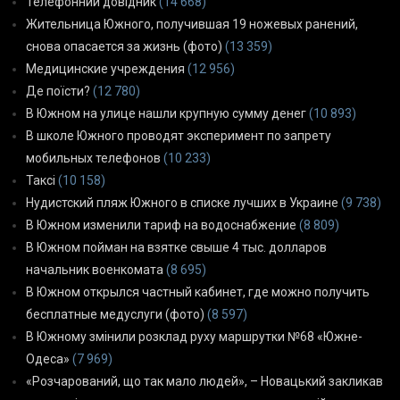
Телефонний довідник
(14 668)
Жительница Южного, получившая 19 ножевых ранений,
снова опасается за жизнь (фото)
(13 359)
Медицинские учреждения
(12 956)
Де поїсти?
(12 780)
В Южном на улице нашли крупную сумму денег
(10 893)
В школе Южного проводят эксперимент по запрету
мобильных телефонов
(10 233)
Таксі
(10 158)
Нудистский пляж Южного в списке лучших в Украине
(9 738)
В Южном изменили тариф на водоснабжение
(8 809)
В Южном пойман на взятке свыше 4 тыс. долларов
начальник военкомата
(8 695)
В Южном открылся частный кабинет, где можно получить
бесплатные медуслуги (фото)
(8 597)
В Южному змінили розклад руху маршрутки №68 «Южне-
Одеса»
(7 969)
«Розчарований, що так мало людей», – Новацький закликав