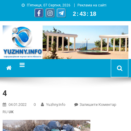
П’ятниця, 07 Серпня, 2026
Реклама на сайті
2
:
43
:
19
YUZHNY.INFO
информационный портал города Южный
4
On
04.01.2022
0
Yuzhny.info
Залишити Коментар
4
RU
UK