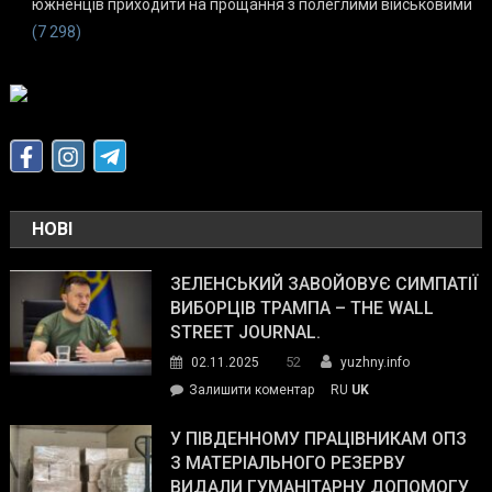
южненців приходити на прощання з полеглими військовими
(7 298)
НОВІ
ЗЕЛЕНСЬКИЙ ЗАВОЙОВУЄ СИМПАТІЇ
ВИБОРЦІВ ТРАМПА – THE WALL
STREET JOURNAL.
52
02.11.2025
yuzhny.info
on
Залишити коментар
RU
UK
Зеленський
завойовує
У ПІВДЕННОМУ ПРАЦІВНИКАМ ОПЗ
симпатії
З МАТЕРІАЛЬНОГО РЕЗЕРВУ
виборців
ВИДАЛИ ГУМАНІТАРНУ ДОПОМОГУ