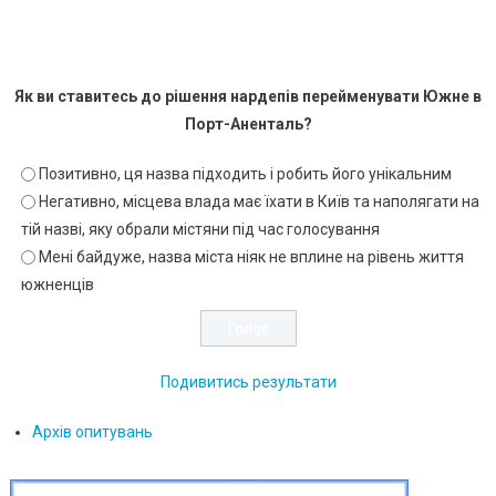
Як ви ставитесь до рішення нардепів перейменувати Южне в
Порт-Аненталь?
Позитивно, ця назва підходить і робить його унікальним
Негативно, місцева влада має їхати в Київ та наполягати на
тій назві, яку обрали містяни під час голосування
Мені байдуже, назва міста ніяк не вплине на рівень життя
южненців
Подивитись результати
Архів опитувань