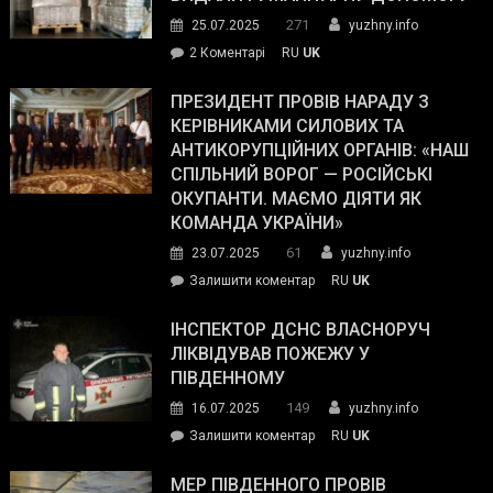
Трампа
271
25.07.2025
yuzhny.info
–
до
2 Коментарі
RU
UK
The
У
Wall
Південному
ПРЕЗИДЕНТ ПРОВІВ НАРАДУ З
Street
працівникам
КЕРІВНИКАМИ СИЛОВИХ ТА
Journal.
ОПЗ
АНТИКОРУПЦІЙНИХ ОРГАНІВ: «НАШ
з
СПІЛЬНИЙ ВОРОГ — РОСІЙСЬКІ
матеріального
ОКУПАНТИ. МАЄМО ДІЯТИ ЯК
резерву
КОМАНДА УКРАЇНИ»
видали
61
23.07.2025
yuzhny.info
гуманітарну
on
Залишити коментар
RU
UK
допомогу
Президент
провів
ІНСПЕКТОР ДСНС ВЛАСНОРУЧ
нараду
ЛІКВІДУВАВ ПОЖЕЖУ У
з
ПІВДЕННОМУ
керівниками
149
16.07.2025
yuzhny.info
силових
on
Залишити коментар
RU
UK
та
Інспектор
антикорупційних
ДСНС
МЕР ПІВДЕННОГО ПРОВІВ
органів: