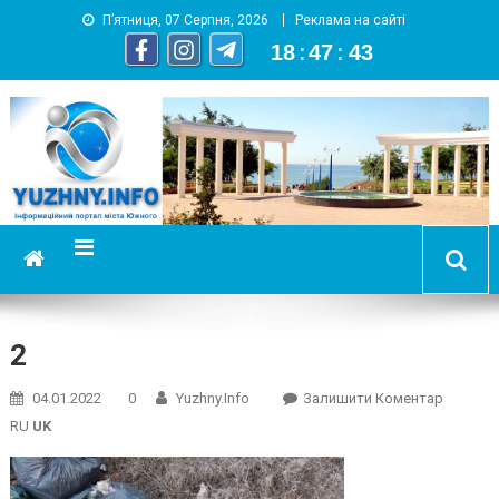
П’ятниця, 07 Серпня, 2026
Реклама на сайті
18
:
47
:
43
YUZHNY.INFO
информационный портал города Южный
2
On
04.01.2022
0
Yuzhny.info
Залишити Коментар
2
RU
UK