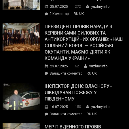
Трампа
272
25.07.2025
yuzhny.info
–
до
2 Коментарі
RU
UK
The
У
Wall
Південному
ПРЕЗИДЕНТ ПРОВІВ НАРАДУ З
Street
працівникам
КЕРІВНИКАМИ СИЛОВИХ ТА
Journal.
ОПЗ
АНТИКОРУПЦІЙНИХ ОРГАНІВ: «НАШ
з
СПІЛЬНИЙ ВОРОГ — РОСІЙСЬКІ
матеріального
ОКУПАНТИ. МАЄМО ДІЯТИ ЯК
резерву
КОМАНДА УКРАЇНИ»
видали
62
23.07.2025
yuzhny.info
гуманітарну
on
Залишити коментар
RU
UK
допомогу
Президент
провів
ІНСПЕКТОР ДСНС ВЛАСНОРУЧ
нараду
ЛІКВІДУВАВ ПОЖЕЖУ У
з
ПІВДЕННОМУ
керівниками
150
16.07.2025
yuzhny.info
силових
on
Залишити коментар
RU
UK
та
Інспектор
антикорупційних
ДСНС
МЕР ПІВДЕННОГО ПРОВІВ
органів: