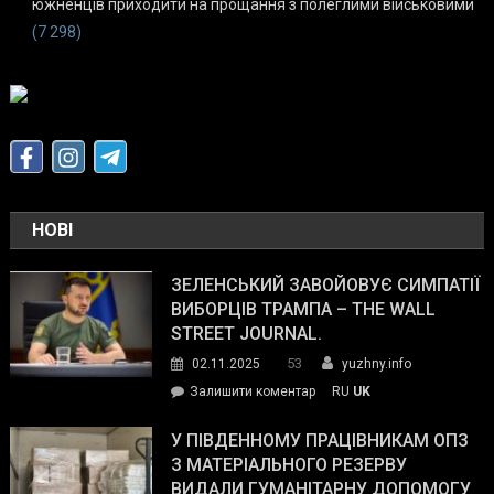
южненців приходити на прощання з полеглими військовими
(7 298)
НОВІ
ЗЕЛЕНСЬКИЙ ЗАВОЙОВУЄ СИМПАТІЇ
ВИБОРЦІВ ТРАМПА – THE WALL
STREET JOURNAL.
53
02.11.2025
yuzhny.info
on
Залишити коментар
RU
UK
Зеленський
завойовує
У ПІВДЕННОМУ ПРАЦІВНИКАМ ОПЗ
симпатії
З МАТЕРІАЛЬНОГО РЕЗЕРВУ
виборців
ВИДАЛИ ГУМАНІТАРНУ ДОПОМОГУ