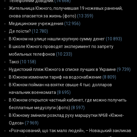
Телефонний довідник
(14 668)
Жительница Южного, получившая 19 ножевых ранений,
снова опасается за жизнь (фото)
(13 359)
Медицинские учреждения
(12 956)
Де поїсти?
(12 780)
В Южном на улице нашли крупную сумму денег
(10 893)
В школе Южного проводят эксперимент по запрету
мобильных телефонов
(10 233)
Таксі
(10 158)
Нудистский пляж Южного в списке лучших в Украине
(9 739)
В Южном изменили тариф на водоснабжение
(8 809)
В Южном пойман на взятке свыше 4 тыс. долларов
начальник военкомата
(8 695)
В Южном открылся частный кабинет, где можно получить
бесплатные медуслуги (фото)
(8 597)
В Южному змінили розклад руху маршрутки №68 «Южне-
Одеса»
(7 969)
«Розчарований, що так мало людей», – Новацький закликав