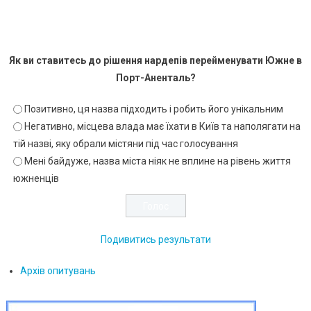
Як ви ставитесь до рішення нардепів перейменувати Южне в
Порт-Аненталь?
Позитивно, ця назва підходить і робить його унікальним
Негативно, місцева влада має їхати в Київ та наполягати на
тій назві, яку обрали містяни під час голосування
Мені байдуже, назва міста ніяк не вплине на рівень життя
южненців
Подивитись результати
Архів опитувань