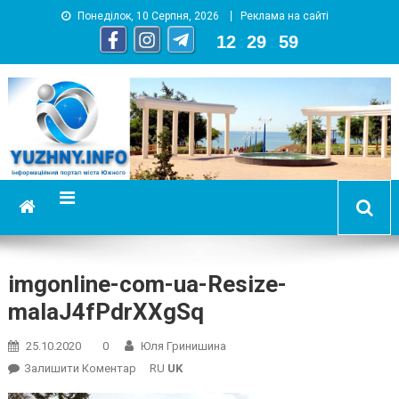
Понеділок, 10 Серпня, 2026
Реклама на сайті
12
:
30
:
00
YUZHNY.INFO
информационный портал города Южный
imgonline-com-ua-Resize-
malaJ4fPdrXXgSq
25.10.2020
0
Юля Гринишина
On
Залишити Коментар
RU
UK
Imgonline-