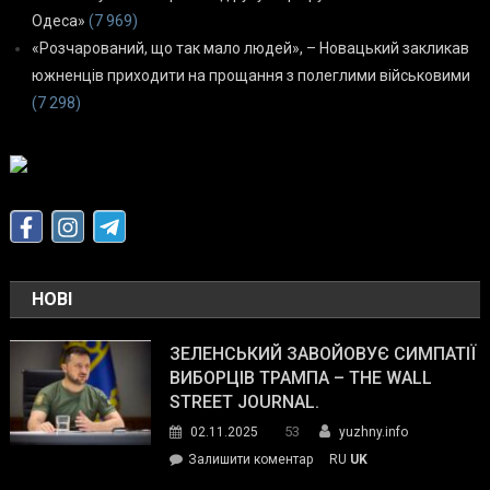
Одеса»
(7 969)
«Розчарований, що так мало людей», – Новацький закликав
южненців приходити на прощання з полеглими військовими
(7 298)
НОВІ
ЗЕЛЕНСЬКИЙ ЗАВОЙОВУЄ СИМПАТІЇ
ВИБОРЦІВ ТРАМПА – THE WALL
STREET JOURNAL.
53
02.11.2025
yuzhny.info
on
Залишити коментар
RU
UK
Зеленський