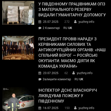
завойовує
У ПІВДЕННОМУ ПРАЦІВНИКАМ ОПЗ
симпатії
З МАТЕРІАЛЬНОГО РЕЗЕРВУ
виборців
ВИДАЛИ ГУМАНІТАРНУ ДОПОМОГУ
Трампа
272
25.07.2025
yuzhny.info
–
до
2 Коментарі
RU
UK
The
У
Wall
Південному
ПРЕЗИДЕНТ ПРОВІВ НАРАДУ З
Street
працівникам
КЕРІВНИКАМИ СИЛОВИХ ТА
Journal.
ОПЗ
АНТИКОРУПЦІЙНИХ ОРГАНІВ: «НАШ
з
СПІЛЬНИЙ ВОРОГ — РОСІЙСЬКІ
матеріального
ОКУПАНТИ. МАЄМО ДІЯТИ ЯК
резерву
КОМАНДА УКРАЇНИ»
видали
62
23.07.2025
yuzhny.info
гуманітарну
on
Залишити коментар
RU
UK
допомогу
Президент
провів
ІНСПЕКТОР ДСНС ВЛАСНОРУЧ
нараду
ЛІКВІДУВАВ ПОЖЕЖУ У
з
ПІВДЕННОМУ
керівниками
150
16.07.2025
yuzhny.info
силових