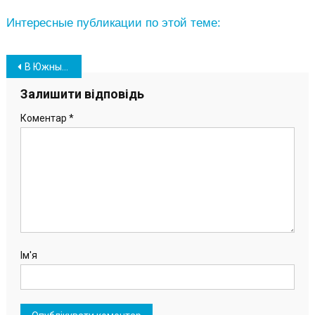
Интересные публикации по этой теме:
Навігація
В Южный из Польши доставили скульптуру весом в тонну (фото)
записів
Залишити відповідь
Коментар
*
Ім'я