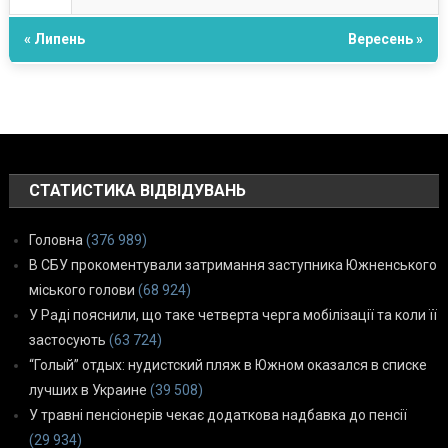
« Липень
Вересень »
СТАТИСТИКА ВІДВІДУВАНЬ
Головна
(376 989)
В СБУ прокоментували затримання заступника Южненського
міського голови
(68 924)
У Раді пояснили, що таке четверта черга мобілізації та коли її
застосують
(63 724)
“Голый” отдых: нудистский пляж в Южном оказался в списке
лучших в Украине
(39 508)
У травні пенсіонерів чекає додаткова надбавка до пенсії
(29 934)