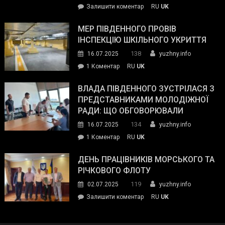
on
Залишити коментар
RU
UK
та
Інспектор
антикорупційних
ДСНС
МЕР ПІВДЕННОГО ПРОВІВ
органів:
власноруч
ІНСПЕКЦІЮ ШКІЛЬНОГО УКРИТТЯ
«Наш
ліквідував
спільний
138
16.07.2025
yuzhny.info
пожежу
ворог
до
1 Коментар
RU
UK
у
—
Мер
Південному
російські
Південного
ВЛАДА ПІВДЕННОГО ЗУСТРІЛАСЯ З
окупанти.
провів
ПРЕДСТАВНИКАМИ МОЛОДІЖНОЇ
Маємо
інспекцію
РАДИ: ЩО ОБГОВОРЮВАЛИ
діяти
шкільного
134
16.07.2025
yuzhny.info
як
укриття
команда
до
1 Коментар
RU
UK
України»
Влада
Південного
ДЕНЬ ПРАЦІВНИКІВ МОРСЬКОГО ТА
зустрілася
РІЧКОВОГО ФЛОТУ
з
119
02.07.2025
yuzhny.info
представниками
on
Залишити коментар
RU
UK
молодіжної
День
ради:
працівників
що