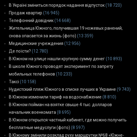
В Україні зміниться порядок надання відпусток
(18 720)
Продаж квартир
(16 945)
Телефонний довідник
(14 668)
Жительница Южного, получившая 19 ножевых ранений,
снова опасается за жизнь (фото)
(13 359)
Медицинские учреждения
(12 956)
Де поїсти?
(12 780)
В Южном на улице нашли крупную сумму денег
(10 893)
В школе Южного проводят эксперимент по запрету
мобильных телефонов
(10 233)
Таксі
(10 158)
Нудистский пляж Южного в списке лучших в Украине
(9 743)
В Южном изменили тариф на водоснабжение
(8 810)
В Южном пойман на взятке свыше 4 тыс. долларов
начальник военкомата
(8 695)
В Южном открылся частный кабинет, где можно получить
бесплатные медуслуги (фото)
(8 597)
В Южному змінили розклад руху маршрутки №68 «Южне-