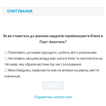
ОПИТУВАННЯ
Як ви ставитесь до рішення нардепів перейменувати Южне в
Порт-Аненталь?
Позитивно, ця назва підходить і робить його унікальним
Негативно, місцева влада має їхати в Київ та наполягати на
тій назві, яку обрали містяни під час голосування
Мені байдуже, назва міста ніяк не вплине на рівень життя
южненців
Подивитись результати