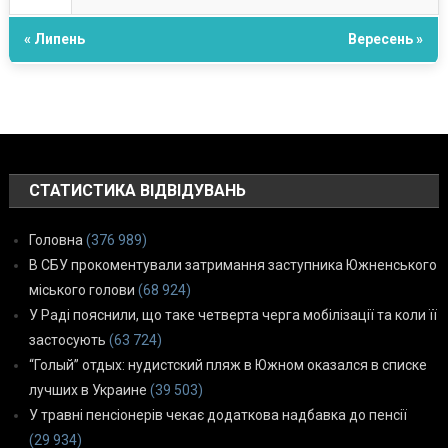
« Липень
Вересень »
СТАТИСТИКА ВІДВІДУВАНЬ
Головна
(376 989)
В СБУ прокоментували затримання заступника Южненського
міського голови
(68 924)
У Раді пояснили, що таке четверта черга мобілізації та коли її
застосують
(63 724)
“Голый” отдых: нудистский пляж в Южном оказался в списке
лучших в Украине
(39 503)
У травні пенсіонерів чекає додаткова надбавка до пенсії
(29 934)