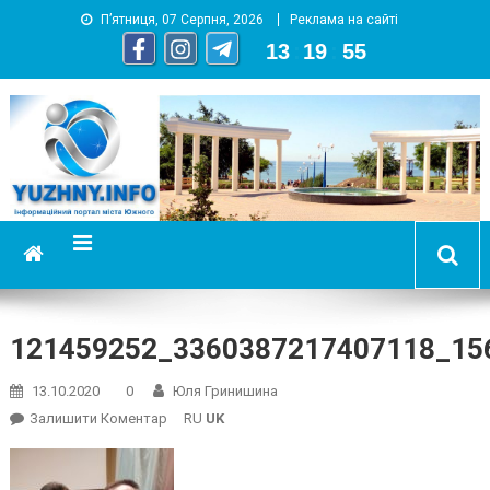
П’ятниця, 07 Серпня, 2026
Реклама на сайті
13
:
19
:
56
YUZHNY.INFO
информационный портал города Южный
121459252_3360387217407118_15
13.10.2020
0
Юля Гринишина
On
Залишити Коментар
RU
UK
121459252_3360387217407118_156896958444025