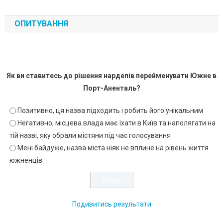
ОПИТУВАННЯ
Як ви ставитесь до рішення нардепів перейменувати Южне в
Порт-Аненталь?
Позитивно, ця назва підходить і робить його унікальним
Негативно, місцева влада має їхати в Київ та наполягати на
тій назві, яку обрали містяни під час голосування
Мені байдуже, назва міста ніяк не вплине на рівень життя
южненців
Подивитись результати