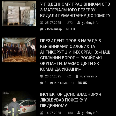
завойовує
У ПІВДЕННОМУ ПРАЦІВНИКАМ ОПЗ
симпатії
З МАТЕРІАЛЬНОГО РЕЗЕРВУ
виборців
ВИДАЛИ ГУМАНІТАРНУ ДОПОМОГУ
Трампа
272
25.07.2025
yuzhny.info
–
до
2 Коментарі
RU
UK
The
У
Wall
Південному
ПРЕЗИДЕНТ ПРОВІВ НАРАДУ З
Street
працівникам
КЕРІВНИКАМИ СИЛОВИХ ТА
Journal.
ОПЗ
АНТИКОРУПЦІЙНИХ ОРГАНІВ: «НАШ
з
СПІЛЬНИЙ ВОРОГ — РОСІЙСЬКІ
матеріального
ОКУПАНТИ. МАЄМО ДІЯТИ ЯК
резерву
КОМАНДА УКРАЇНИ»
видали
62
23.07.2025
yuzhny.info
гуманітарну
on
Залишити коментар
RU
UK
допомогу
Президент
провів
ІНСПЕКТОР ДСНС ВЛАСНОРУЧ
нараду
ЛІКВІДУВАВ ПОЖЕЖУ У
з
ПІВДЕННОМУ
керівниками
150
16.07.2025
yuzhny.info
силових