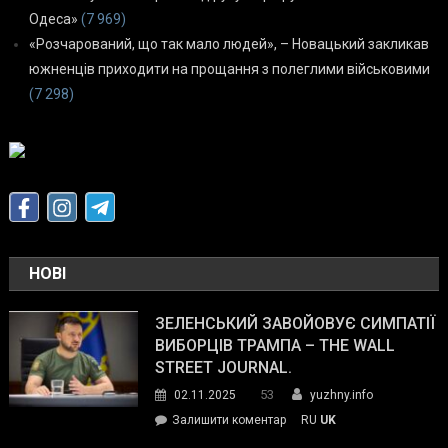
Одеса»
(7 969)
«Розчарований, що так мало людей», – Новацький закликав
южненців приходити на прощання з полеглими військовими
(7 298)
НОВІ
ЗЕЛЕНСЬКИЙ ЗАВОЙОВУЄ СИМПАТІЇ
ВИБОРЦІВ ТРАМПА – THE WALL
STREET JOURNAL.
53
02.11.2025
yuzhny.info
on
Залишити коментар
RU
UK
Зеленський