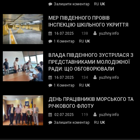
on
Залишити коментар
RU
UK
та
Інспектор
антикорупційних
ДСНС
МЕР ПІВДЕННОГО ПРОВІВ
органів:
власноруч
ІНСПЕКЦІЮ ШКІЛЬНОГО УКРИТТЯ
«Наш
ліквідував
спільний
138
16.07.2025
yuzhny.info
пожежу
ворог
до
1 Коментар
RU
UK
у
—
Мер
Південному
російські
Південного
ВЛАДА ПІВДЕННОГО ЗУСТРІЛАСЯ З
окупанти.
провів
ПРЕДСТАВНИКАМИ МОЛОДІЖНОЇ
Маємо
інспекцію
РАДИ: ЩО ОБГОВОРЮВАЛИ
діяти
шкільного
134
16.07.2025
yuzhny.info
як
укриття
команда
до
1 Коментар
RU
UK
України»
Влада
Південного
ДЕНЬ ПРАЦІВНИКІВ МОРСЬКОГО ТА
зустрілася
РІЧКОВОГО ФЛОТУ
з
119
02.07.2025
yuzhny.info
представниками
on
Залишити коментар
RU
UK
молодіжної
День
ради:
працівників
що