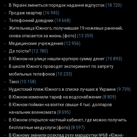
В Україні зміниться порядок надання відпусток
(18 720)
Продаж квартир
(16 945)
Телефонний довідник
(14 668)
Жительница Южного, получившая 19 ножевых ранений,
снова опасается за жизнь (фото)
(13 359)
Медицинские учреждения
(12 956)
Де поїсти?
(12 780)
В Южном на улице нашли крупную сумму денег
(10 893)
В школе Южного проводят эксперимент по запрету
мобильных телефонов
(10 233)
Таксі
(10 158)
Нудистский пляж Южного в списке лучших в Украине
(9 739)
В Южном изменили тариф на водоснабжение
(8 809)
В Южном пойман на взятке свыше 4 тыс. долларов
начальник военкомата
(8 695)
В Южном открылся частный кабинет, где можно получить
бесплатные медуслуги (фото)
(8 597)
В Южному змінили розклад руху маршрутки №68 «Южне-