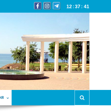
12
:
37
:
42
НЯ