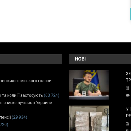
НОВІ
ЗЕ
ТР
енського міського голови
ї та коли її застосують
(63 724)
 в списке лучших в Украине
У 
Р
пенсії
(29 934)
 720)