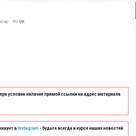
On
нтар
RU
UK
Kotelnaya
при условии наличия прямой ссылки на адрес материала
ккаунт в
Instagram
- будьте всегда в курсе наших новостей