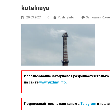
kotelnaya
29.03.2021
0
Yuzhny.info
Залишити Коме
Использование материалов разрешается только 
на сайте
www.yuzhny.info.
Подписывайтесь на наш канал в
Telegram
и наш а