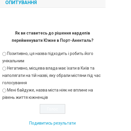
ОПИТУВАННЯ
Як ви ставитесь до рішення нардепів
перейменувати Южне в Порт-Аненталь?
Позитивно, ця назва підходить і робить його
унікальним
Негативно, місцева влада має їхати в Київ та
наполягати на тій назві, яку обрали містяни під час
голосування
Мені байдуже, назва міста ніяк не вплине на
рівень життя южненців
Подивитись результати