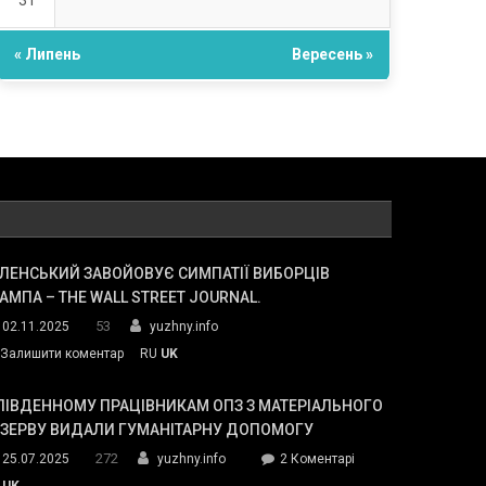
31
« Липень
Вересень »
ЛЕНСЬКИЙ ЗАВОЙОВУЄ СИМПАТІЇ ВИБОРЦІВ
АМПА – THE WALL STREET JOURNAL.
53
02.11.2025
yuzhny.info
on
Залишити коментар
RU
UK
Зеленський
завойовує
ПІВДЕННОМУ ПРАЦІВНИКАМ ОПЗ З МАТЕРІАЛЬНОГО
симпатії
ЕЗЕРВУ ВИДАЛИ ГУМАНІТАРНУ ДОПОМОГУ
виборців
272
до
25.07.2025
yuzhny.info
2 Коментарі
Трампа
У