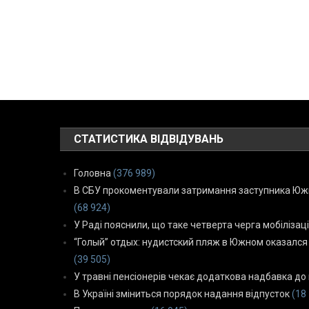
СТАТИСТИКА ВІДВІДУВАНЬ
Головна
(376 989)
В СБУ прокоментували затримання заступника Южн
(68 924)
У Раді пояснили, що таке четверта черга мобілізаці
“Голый” отдых: нудистский пляж в Южном оказался
(39 505)
У травні пенсіонерів чекає додаткова надбавка до 
В Україні зміниться порядок надання відпусток
(18