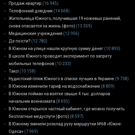
Продаж квартир
(16 945)
Телефонний довідник
(14 668)
Жительница Южного, получившая 19 ножевых ранений,
снова опасается за жизнь (фото)
(13 359)
Медицинские учреждения
(12 956)
Де поїсти?
(12 780)
В Южном на улице нашли крупную сумму денег
(10 893)
В школе Южного проводят эксперимент по запрету
мобильных телефонов
(10 233)
Таксі
(10 158)
Нудистский пляж Южного в списке лучших в Украине
(9 738)
В Южном изменили тариф на водоснабжение
(8 809)
В Южном пойман на взятке свыше 4 тыс. долларов
начальник военкомата
(8 695)
В Южном открылся частный кабинет, где можно получить
бесплатные медуслуги (фото)
(8 597)
В Южному змінили розклад руху маршрутки №68 «Южне-
Одеса»
(7 969)