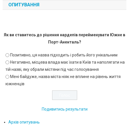
ОПИТУВАННЯ
Як ви ставитесь до рішення нардепів перейменувати Южне в
Порт-Аненталь?
Позитивно, ця назва підходить і робить його унікальним
Негативно, місцева влада має їхати в Київ та наполягати на
тій назві, яку обрали містяни під час голосування
Мені байдуже, назва міста ніяк не вплине на рівень життя
южненців
Подивитись результати
Архів опитувань