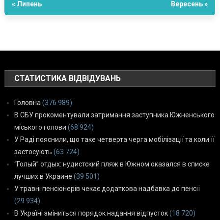
« Липень
Вересень »
СТАТИСТИКА ВІДВІДУВАНЬ
Головна
(376 989)
В СБУ прокоментували затримання заступника Южненського
міського голови
(68 924)
У Раді пояснили, що таке четверта черга мобілізації та коли її
застосують
(63 724)
“Голый” отдых: нудистский пляж в Южном оказался в списке
лучших в Украине
(39 501)
У травні пенсіонерів чекає додаткова надбавка до пенсії
(29 934)
В Україні зміниться порядок надання відпусток
(18 720)