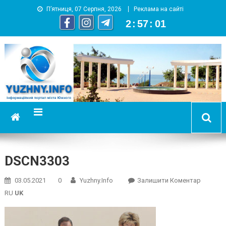
П’ятниця, 07 Серпня, 2026
Реклама на сайті
2
:
57
:
02
YUZHNY.INFO
информационный портал города Южный
DSCN3303
On
03.05.2021
0
Yuzhny.info
Залишити Коментар
DSCN33
RU
UK