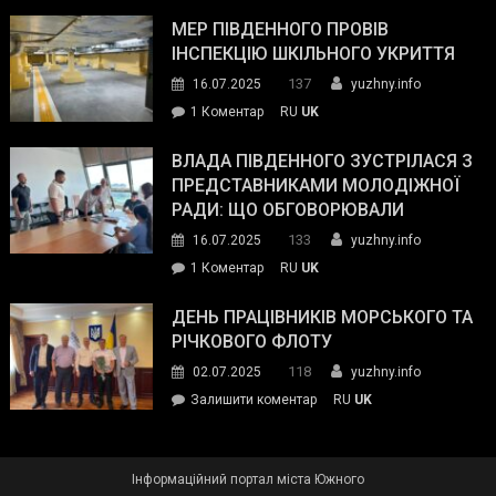
Інспектор
антикорупційних
ДСНС
МЕР ПІВДЕННОГО ПРОВІВ
органів:
власноруч
ІНСПЕКЦІЮ ШКІЛЬНОГО УКРИТТЯ
«Наш
ліквідував
спільний
137
16.07.2025
yuzhny.info
пожежу
ворог
до
1 Коментар
RU
UK
у
—
Мер
Південному
російські
Південного
ВЛАДА ПІВДЕННОГО ЗУСТРІЛАСЯ З
окупанти.
провів
ПРЕДСТАВНИКАМИ МОЛОДІЖНОЇ
Маємо
інспекцію
РАДИ: ЩО ОБГОВОРЮВАЛИ
діяти
шкільного
133
16.07.2025
yuzhny.info
як
укриття
команда
до
1 Коментар
RU
UK
України»
Влада
Південного
ДЕНЬ ПРАЦІВНИКІВ МОРСЬКОГО ТА
зустрілася
РІЧКОВОГО ФЛОТУ
з
118
02.07.2025
yuzhny.info
представниками
on
Залишити коментар
RU
UK
молодіжної
День
ради:
працівників
що
морського
обговорювали
Інформаційний портал міста Южного
та