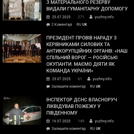
симпатії
З МАТЕРІАЛЬНОГО РЕЗЕРВУ
виборців
ВИДАЛИ ГУМАНІТАРНУ ДОПОМОГУ
Трампа
271
25.07.2025
yuzhny.info
–
до
2 Коментарі
RU
UK
The
У
Wall
Південному
ПРЕЗИДЕНТ ПРОВІВ НАРАДУ З
Street
працівникам
КЕРІВНИКАМИ СИЛОВИХ ТА
Journal.
ОПЗ
АНТИКОРУПЦІЙНИХ ОРГАНІВ: «НАШ
з
СПІЛЬНИЙ ВОРОГ — РОСІЙСЬКІ
матеріального
ОКУПАНТИ. МАЄМО ДІЯТИ ЯК
резерву
КОМАНДА УКРАЇНИ»
видали
61
23.07.2025
yuzhny.info
гуманітарну
on
Залишити коментар
RU
UK
допомогу
Президент
провів
ІНСПЕКТОР ДСНС ВЛАСНОРУЧ
нараду
ЛІКВІДУВАВ ПОЖЕЖУ У
з
ПІВДЕННОМУ
керівниками
149
16.07.2025
yuzhny.info
силових
on
Залишити коментар
RU
UK
та