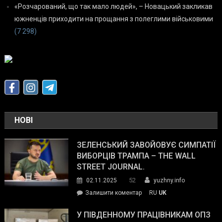
«Розчарований, що так мало людей», – Новацький закликав
южненців приходити на прощання з полеглими військовими
(7 298)
НОВІ
ЗЕЛЕНСЬКИЙ ЗАВОЙОВУЄ СИМПАТІЇ
ВИБОРЦІВ ТРАМПА – THE WALL
STREET JOURNAL.
52
02.11.2025
yuzhny.info
on
Залишити коментар
RU
UK
Зеленський
завойовує
У ПІВДЕННОМУ ПРАЦІВНИКАМ ОПЗ