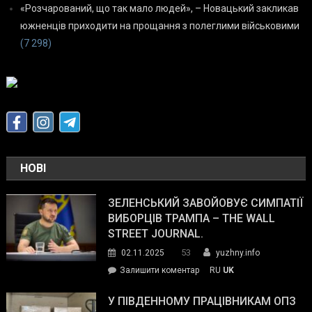
«Розчарований, що так мало людей», – Новацький закликав
южненців приходити на прощання з полеглими військовими
(7 298)
НОВІ
ЗЕЛЕНСЬКИЙ ЗАВОЙОВУЄ СИМПАТІЇ
ВИБОРЦІВ ТРАМПА – THE WALL
STREET JOURNAL.
53
02.11.2025
yuzhny.info
on
Залишити коментар
RU
UK
Зеленський
завойовує
У ПІВДЕННОМУ ПРАЦІВНИКАМ ОПЗ