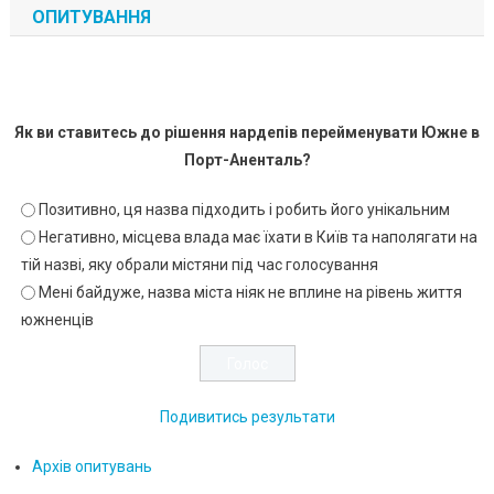
ОПИТУВАННЯ
Як ви ставитесь до рішення нардепів перейменувати Южне в
Порт-Аненталь?
Позитивно, ця назва підходить і робить його унікальним
Негативно, місцева влада має їхати в Київ та наполягати на
тій назві, яку обрали містяни під час голосування
Мені байдуже, назва міста ніяк не вплине на рівень життя
южненців
Подивитись результати
Архів опитувань