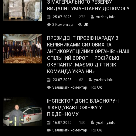
симпатії
З МАТЕРІАЛЬНОГО РЕЗЕРВУ
виборців
ВИДАЛИ ГУМАНІТАРНУ ДОПОМОГУ
Трампа
272
25.07.2025
yuzhny.info
–
до
2 Коментарі
RU
UK
The
У
Wall
Південному
ПРЕЗИДЕНТ ПРОВІВ НАРАДУ З
Street
працівникам
КЕРІВНИКАМИ СИЛОВИХ ТА
Journal.
ОПЗ
АНТИКОРУПЦІЙНИХ ОРГАНІВ: «НАШ
з
СПІЛЬНИЙ ВОРОГ — РОСІЙСЬКІ
матеріального
ОКУПАНТИ. МАЄМО ДІЯТИ ЯК
резерву
КОМАНДА УКРАЇНИ»
видали
62
23.07.2025
yuzhny.info
гуманітарну
on
Залишити коментар
RU
UK
допомогу
Президент
провів
ІНСПЕКТОР ДСНС ВЛАСНОРУЧ
нараду
ЛІКВІДУВАВ ПОЖЕЖУ У
з
ПІВДЕННОМУ
керівниками
150
16.07.2025
yuzhny.info
силових
on
Залишити коментар
RU
UK
та