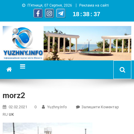
П’ятниця, 07 Серпня, 2026
Реклама на сайті
18
:
38
:
37
YUZHNY.INFO
информационный портал города Южный
morz2
On
02.02.2021
0
Yuzhny.info
Залишити Коментар
Morz2
RU
UK