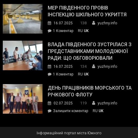
Інспектор
антикорупційних
ДСНС
МЕР ПІВДЕННОГО ПРОВІВ
органів:
власноруч
ІНСПЕКЦІЮ ШКІЛЬНОГО УКРИТТЯ
«Наш
ліквідував
спільний
138
16.07.2025
yuzhny.info
пожежу
ворог
до
1 Коментар
RU
UK
у
—
Мер
Південному
російські
Південного
ВЛАДА ПІВДЕННОГО ЗУСТРІЛАСЯ З
окупанти.
провів
ПРЕДСТАВНИКАМИ МОЛОДІЖНОЇ
Маємо
інспекцію
РАДИ: ЩО ОБГОВОРЮВАЛИ
діяти
шкільного
134
16.07.2025
yuzhny.info
як
укриття
команда
до
1 Коментар
RU
UK
України»
Влада
Південного
ДЕНЬ ПРАЦІВНИКІВ МОРСЬКОГО ТА
зустрілася
РІЧКОВОГО ФЛОТУ
з
119
02.07.2025
yuzhny.info
представниками
on
Залишити коментар
RU
UK
молодіжної
День
ради:
працівників
що
морського
обговорювали
Інформаційний портал міста Южного
та