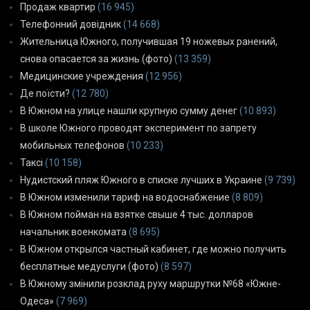
Продаж квартир
(16 945)
Телефонний довідник
(14 668)
Жительница Южного, получившая 19 ножевых ранений,
снова опасается за жизнь (фото)
(13 359)
Медицинские учреждения
(12 956)
Де поїсти?
(12 780)
В Южном на улице нашли крупную сумму денег
(10 893)
В школе Южного проводят эксперимент по запрету
мобильных телефонов
(10 233)
Таксі
(10 158)
Нудистский пляж Южного в списке лучших в Украине
(9 739)
В Южном изменили тариф на водоснабжение
(8 809)
В Южном пойман на взятке свыше 4 тыс. долларов
начальник военкомата
(8 695)
В Южном открылся частный кабинет, где можно получить
бесплатные медуслуги (фото)
(8 597)
В Южному змінили розклад руху маршрутки №68 «Южне-
Одеса»
(7 969)