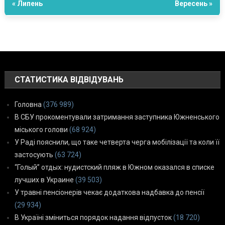
« Липень
Вересень »
СТАТИСТИКА ВІДВІДУВАНЬ
Головна
(376 989)
В СБУ прокоментували затримання заступника Южненського
міського голови
(68 924)
У Раді пояснили, що таке четверта черга мобілізації та коли її
застосують
(63 724)
“Голый” отдых: нудистский пляж в Южном оказался в списке
лучших в Украине
(39 503)
У травні пенсіонерів чекає додаткова надбавка до пенсії
(29 934)
В Україні зміниться порядок надання відпусток
(18 720)