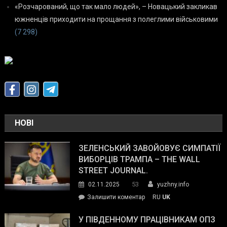
«Розчарований, що так мало людей», – Новацький закликав
южненців приходити на прощання з полеглими військовими
(7 298)
НОВІ
ЗЕЛЕНСЬКИЙ ЗАВОЙОВУЄ СИМПАТІЇ
ВИБОРЦІВ ТРАМПА – THE WALL
STREET JOURNAL.
53
02.11.2025
yuzhny.info
on
Залишити коментар
RU
UK
Зеленський
завойовує
У ПІВДЕННОМУ ПРАЦІВНИКАМ ОПЗ