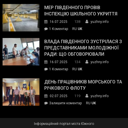
Інспектор
антикорупційних
ДСНС
МЕР ПІВДЕННОГО ПРОВІВ
органів:
власноруч
ІНСПЕКЦІЮ ШКІЛЬНОГО УКРИТТЯ
«Наш
ліквідував
спільний
138
16.07.2025
yuzhny.info
пожежу
ворог
до
1 Коментар
RU
UK
у
—
Мер
Південному
російські
Південного
ВЛАДА ПІВДЕННОГО ЗУСТРІЛАСЯ З
окупанти.
провів
ПРЕДСТАВНИКАМИ МОЛОДІЖНОЇ
Маємо
інспекцію
РАДИ: ЩО ОБГОВОРЮВАЛИ
діяти
шкільного
134
16.07.2025
yuzhny.info
як
укриття
команда
до
1 Коментар
RU
UK
України»
Влада
Південного
ДЕНЬ ПРАЦІВНИКІВ МОРСЬКОГО ТА
зустрілася
РІЧКОВОГО ФЛОТУ
з
119
02.07.2025
yuzhny.info
представниками
on
Залишити коментар
RU
UK
молодіжної
День
ради:
працівників
що
морського
обговорювали
Інформаційний портал міста Южного
та