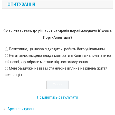
ОПИТУВАННЯ
Як ви ставитесь до рішення нардепів перейменувати Южне в
Порт-Аненталь?
Позитивно, ця назва підходить і робить його унікальним
Негативно, місцева влада має їхати в Київ та наполягати на
тій назві, яку обрали містяни під час голосування
Мені байдуже, назва міста ніяк не вплине на рівень життя
южненців
Подивитись результати
Архів опитувань