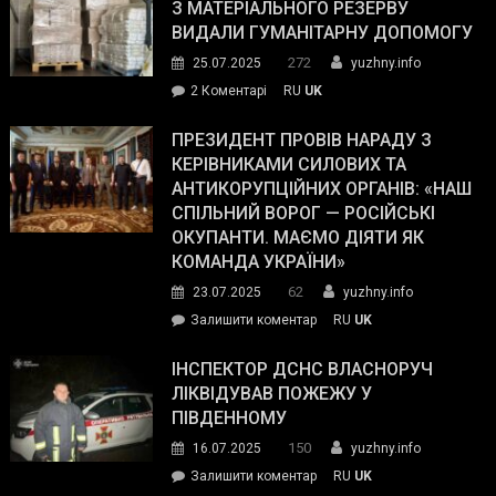
симпатії
З МАТЕРІАЛЬНОГО РЕЗЕРВУ
виборців
ВИДАЛИ ГУМАНІТАРНУ ДОПОМОГУ
Трампа
272
25.07.2025
yuzhny.info
–
до
2 Коментарі
RU
UK
The
У
Wall
Південному
ПРЕЗИДЕНТ ПРОВІВ НАРАДУ З
Street
працівникам
КЕРІВНИКАМИ СИЛОВИХ ТА
Journal.
ОПЗ
АНТИКОРУПЦІЙНИХ ОРГАНІВ: «НАШ
з
СПІЛЬНИЙ ВОРОГ — РОСІЙСЬКІ
матеріального
ОКУПАНТИ. МАЄМО ДІЯТИ ЯК
резерву
КОМАНДА УКРАЇНИ»
видали
62
23.07.2025
yuzhny.info
гуманітарну
on
Залишити коментар
RU
UK
допомогу
Президент
провів
ІНСПЕКТОР ДСНС ВЛАСНОРУЧ
нараду
ЛІКВІДУВАВ ПОЖЕЖУ У
з
ПІВДЕННОМУ
керівниками
150
16.07.2025
yuzhny.info
силових
on
Залишити коментар
RU
UK
та