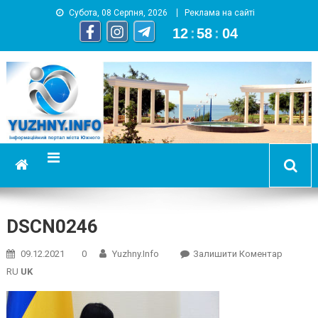
Субота, 08 Серпня, 2026
Реклама на сайті
12
:
58
:
05
YUZHNY.INFO
информационный портал города Южный
DSCN0246
On
09.12.2021
0
Yuzhny.info
Залишити Коментар
DSCN02
RU
UK