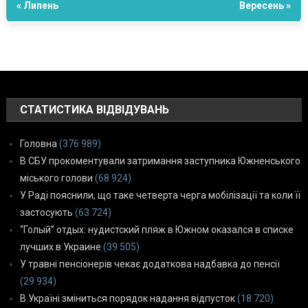
« Липень
Вересень »
СТАТИСТИКА ВІДВІДУВАНЬ
Головна
(376 989)
В СБУ прокоментували затримання заступника Южненського
міського голови
(68 924)
У Раді пояснили, що таке четверта черга мобілізації та коли її
застосують
(63 724)
“Голый” отдых: нудистский пляж в Южном оказался в списке
лучших в Украине
(39 505)
У травні пенсіонерів чекає додаткова надбавка до пенсії
(29 934)
В Україні зміниться порядок надання відпусток
(18 720)