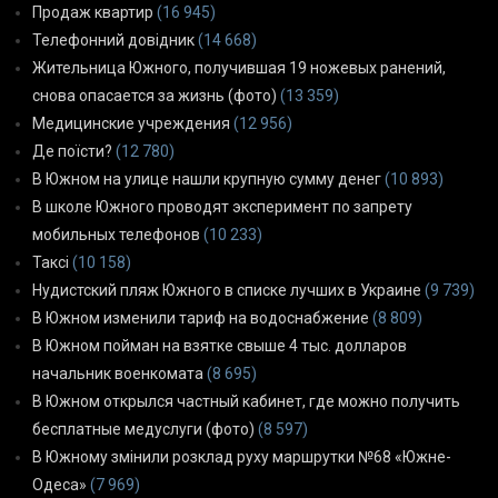
Продаж квартир
(16 945)
Телефонний довідник
(14 668)
Жительница Южного, получившая 19 ножевых ранений,
снова опасается за жизнь (фото)
(13 359)
Медицинские учреждения
(12 956)
Де поїсти?
(12 780)
В Южном на улице нашли крупную сумму денег
(10 893)
В школе Южного проводят эксперимент по запрету
мобильных телефонов
(10 233)
Таксі
(10 158)
Нудистский пляж Южного в списке лучших в Украине
(9 739)
В Южном изменили тариф на водоснабжение
(8 809)
В Южном пойман на взятке свыше 4 тыс. долларов
начальник военкомата
(8 695)
В Южном открылся частный кабинет, где можно получить
бесплатные медуслуги (фото)
(8 597)
В Южному змінили розклад руху маршрутки №68 «Южне-
Одеса»
(7 969)