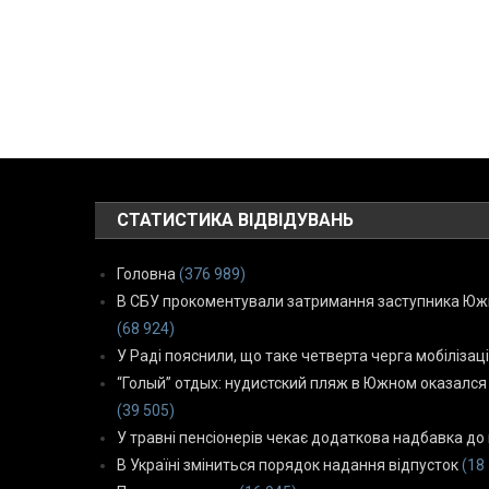
СТАТИСТИКА ВІДВІДУВАНЬ
Головна
(376 989)
В СБУ прокоментували затримання заступника Южн
(68 924)
У Раді пояснили, що таке четверта черга мобілізаці
“Голый” отдых: нудистский пляж в Южном оказался
(39 505)
У травні пенсіонерів чекає додаткова надбавка до 
В Україні зміниться порядок надання відпусток
(18