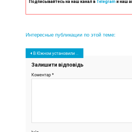
Подписывайтесь на наш канал в
Telegram
и наш а
Интересные публикации по этой теме:
Навігація
В Южном установили зеркальный павильон общественного туалета (фото)
записів
Залишити відповідь
Коментар
*