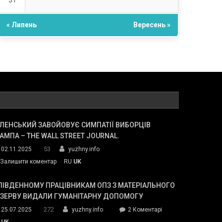
31
« Липень
Вересень »
ЛЕНСЬКИЙ ЗАВОЙОВУЄ СИМПАТІЇ ВИБОРЦІВ
АМПА – THE WALL STREET JOURNAL.
53
02.11.2025
yuzhny.info
on
Залишити коментар
RU
UK
Зеленський
завойовує
ПІВДЕННОМУ ПРАЦІВНИКАМ ОПЗ З МАТЕРІАЛЬНОГО
симпатії
ЕЗЕРВУ ВИДАЛИ ГУМАНІТАРНУ ДОПОМОГУ
виборців
272
до
25.07.2025
yuzhny.info
2 Коментарі
Трампа
У