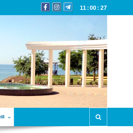
11
:
00
:
28
НЯ