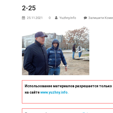
2-25
25.11.2021
0
Yuzhny.info
Залишити Коме
Использование материалов разрешается только 
на сайте
www.yuzhny.info.