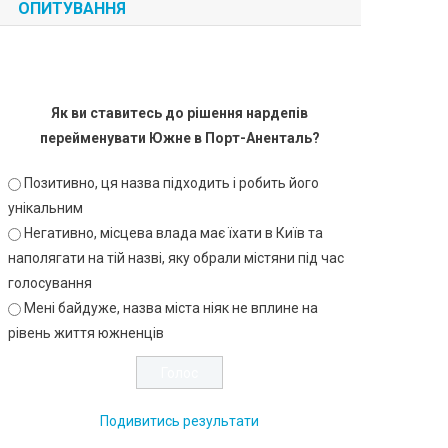
ОПИТУВАННЯ
Як ви ставитесь до рішення нардепів
перейменувати Южне в Порт-Аненталь?
Позитивно, ця назва підходить і робить його
унікальним
Негативно, місцева влада має їхати в Київ та
наполягати на тій назві, яку обрали містяни під час
голосування
Мені байдуже, назва міста ніяк не вплине на
рівень життя южненців
Подивитись результати