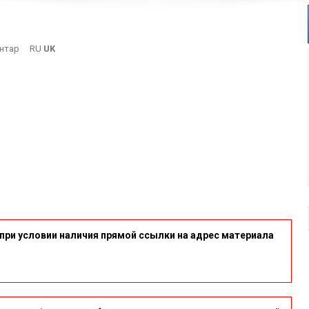
On
нтар
RU
UK
2-
25
при условии наличия прямой ссылки на адрес материала