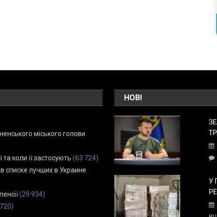
НОВІ
ЗЕ
ТР
енського міського голови
ї та коли її застосують
(63 724)
 в списке лучших в Украине
У 
Р
пенсії
(29 934)
 720)